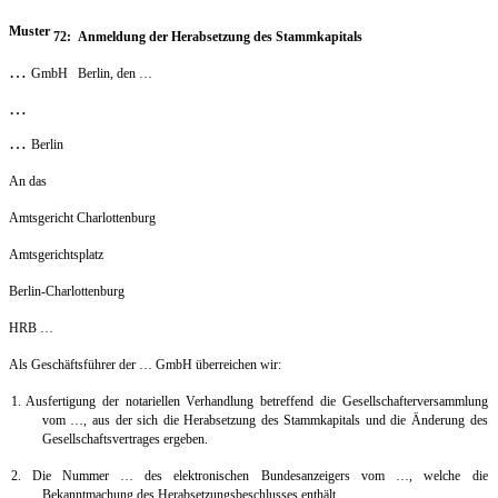
Muster
72: Anmeldung der Herabsetzung des Stammkapitals
…
GmbH Berlin, den …
…
…
Berlin
An das
Amtsgericht Charlottenburg
Amtsgerichtsplatz
Berlin-Charlottenburg
HRB …
Als Geschäftsführer der … GmbH überreichen wir:
1. Ausfertigung der notariellen Verhandlung betreffend die Gesellschafterversammlung
vom …, aus der sich die Herabsetzung des Stammkapitals und die Änderung des
Gesellschaftsvertrages ergeben.
2. Die Nummer … des elektronischen Bundesanzeigers vom …, welche die
Bekanntmachung des Herabsetzungsbeschlusses enthält.