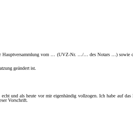
s der Hauptversammlung vom … (UVZ-Nr. …/… des Notars …) sowie de
tzung geändert ist.
ls echt und als heute vor mir eigenhändig vollzogen. Ich habe auf d
ser Vorschrift.