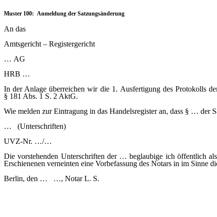
Muster 100: Anmeldung der Satzungsänderung
An das
Amtsgericht – Registergericht
…
AG
HRB …
In der Anlage überreichen wir die 1. Ausfertigung des Protokoll
§ 181 Abs. 1 S. 2 AktG.
Wie melden zur Eintragung in das Handelsregister an, dass § … der Sa
…
(Unterschriften)
UVZ-Nr. …/…
Die vorstehenden Unterschriften der … beglaubige ich öffentlich a
Erschienenen verneinten eine Vorbefassung des Notars in im Sinne die
Berlin, den … …, Notar L. S.