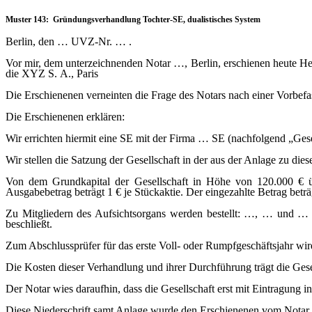
Muster 143: Gründungsverhandlung Tochter-SE, dualistisches System
Berlin, den … UVZ-Nr. … .
Vor mir, dem unterzeichnenden Notar …, Berlin, erschienen heute 
die XYZ S. A., Paris
Die Erschienenen verneinten die Frage des Notars nach einer Vorbef
Die Erschienenen erklären:
Wir errichten hiermit eine SE mit der Firma … SE (nachfolgend „Gese
Wir stellen die Satzung der Gesellschaft in der aus der Anlage zu dies
Von dem Grundkapital der Gesellschaft in Höhe von 120.000 € 
Ausgabebetrag beträgt 1 € je Stückaktie. Der eingezahlte Betrag bet
Zu Mitgliedern des Aufsichtsorgans werden bestellt: …, … und … .
beschließt.
Zum Abschlussprüfer für das erste Voll- oder Rumpfgeschäftsjahr wir
Die Kosten dieser Verhandlung und ihrer Durchführung trägt die Gese
Der Notar wies daraufhin, dass die Gesellschaft erst mit Eintragung in
Diese Niederschrift samt Anlage wurde den Erschienenen vom Notar v