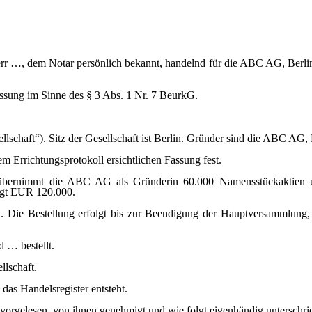
Herr …, dem Notar persönlich bekannt, handelnd für die ABC AG, Berl
assung im Sinne des § 3 Abs. 1 Nr. 7 BeurkG.
llschaft“). Sitz der Gesellschaft ist Berlin. Gründer sind die ABC AG
em Errichtungsprotokoll ersichtlichen Fassung fest.
übernimmt die ABC AG als Gründerin 60.000 Namensstückaktien u
rägt EUR 120.000.
 Die Bestellung erfolgt bis zur Beendigung der Hauptversammlung, di
d … bestellt.
llschaft.
 das Handelsregister entsteht.
orgelesen, von ihnen genehmigt und wie folgt eigenhändig unterschri