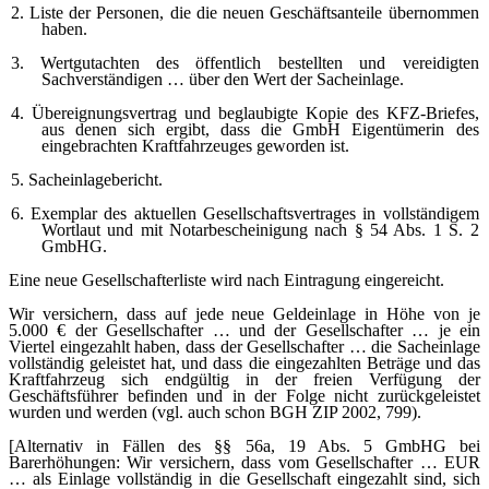
2. Liste der Personen, die die neuen Geschäftsanteile übernommen
haben.
3. Wertgutachten des öffentlich bestellten und vereidigten
Sachverständigen … über den Wert der Sacheinlage.
4. Übereignungsvertrag und beglaubigte Kopie des KFZ-Briefes,
aus denen sich ergibt, dass die GmbH Eigentümerin des
eingebrachten Kraftfahrzeuges geworden ist.
5. Sacheinlagebericht.
6. Exemplar des aktuellen Gesellschaftsvertrages in vollständigem
Wortlaut und mit Notarbescheinigung nach § 54 Abs. 1 S. 2
GmbHG.
Eine neue Gesellschafterliste wird nach Eintragung eingereicht.
Wir versichern, dass auf jede neue Geldeinlage in Höhe von je
5.000 € der Gesellschafter … und der Gesellschafter … je ein
Viertel eingezahlt haben, dass der Gesellschafter … die Sacheinlage
vollständig geleistet hat, und dass die eingezahlten Beträge und das
Kraftfahrzeug sich endgültig in der freien Verfügung der
Geschäftsführer befinden und in der Folge nicht zurückgeleistet
wurden und werden (vgl. auch schon BGH ZIP 2002, 799).
[Alternativ in Fällen des §§ 56a, 19 Abs. 5 GmbHG bei
Barerhöhungen: Wir versichern, dass vom Gesellschafter … EUR
… als Einlage vollständig in die Gesellschaft eingezahlt sind, sich