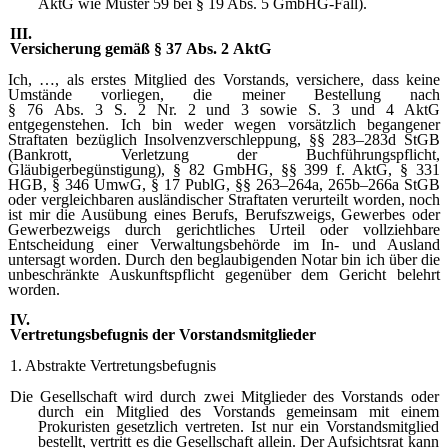
AktG wie Muster 59 bei § 19 Abs. 5 GmbHG-Fall).
III.
Versicherung gemäß § 37 Abs. 2 AktG
Ich, …, als erstes Mitglied des Vorstands, versichere, dass keine
Umstände vorliegen, die meiner Bestellung nach
§ 76 Abs. 3 S. 2 Nr. 2 und 3 sowie S. 3 und 4 AktG
entgegenstehen. Ich bin weder wegen vorsätzlich begangener
Straftaten bezüglich Insolvenzverschleppung, §§ 283–283d StGB
(Bankrott, Verletzung der Buchführungspflicht,
Gläubigerbegünstigung), § 82 GmbHG, §§ 399 f. AktG, § 331
HGB, § 346 UmwG, § 17 PublG, §§ 263–264a, 265b–266a StGB
oder vergleichbaren ausländischer Straftaten verurteilt worden, noch
ist mir die Ausübung eines Berufs, Berufszweigs, Gewerbes oder
Gewerbezweigs durch gerichtliches Urteil oder vollziehbare
Entscheidung einer Verwaltungsbehörde im In- und Ausland
untersagt worden. Durch den beglaubigenden Notar bin ich über die
unbeschränkte Auskunftspflicht gegenüber dem Gericht belehrt
worden.
IV.
Vertretungsbefugnis der Vorstandsmitglieder
1. Abstrakte Vertretungsbefugnis
Die Gesellschaft wird durch zwei Mitglieder des Vorstands oder
durch ein Mitglied des Vorstands gemeinsam mit einem
Prokuristen gesetzlich vertreten. Ist nur ein Vorstandsmitglied
bestellt, vertritt es die Gesellschaft allein. Der Aufsichtsrat kann