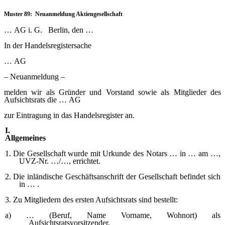
Muster 89: Neuanmeldung Aktiengesellschaft
…
AG i. G. Berlin, den …
In der Handelsregistersache
…
AG
–
Neuanmeldung –
melden wir als Gründer und Vorstand sowie als Mitglieder des
Aufsichtsrats die … AG
zur Eintragung in das Handelsregister an.
I.
Allgemeines
1. Die Gesellschaft wurde mit Urkunde des Notars … in … am …,
UVZ-Nr. …/…, errichtet.
2. Die inländische Geschäftsanschrift der Gesellschaft befindet sich
in … .
3. Zu Mitgliedern des ersten Aufsichtsrats sind bestellt:
a) … (Beruf, Name Vorname, Wohnort) als
Aufsichtsratsvorsitzender,