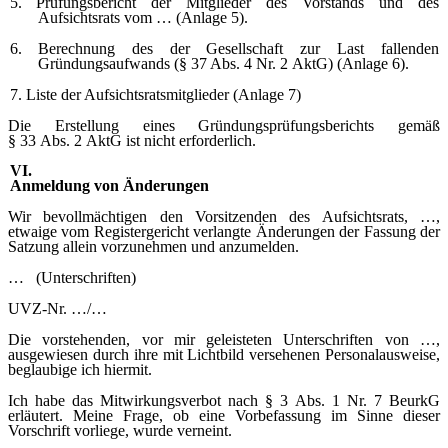
5. Prüfungsbericht der Mitglieder des Vorstands und des
Aufsichtsrats vom … (Anlage 5).
6. Berechnung des der Gesellschaft zur Last fallenden
Gründungsaufwands (§ 37 Abs. 4 Nr. 2 AktG) (Anlage 6).
7. Liste der Aufsichtsratsmitglieder (Anlage 7)
Die Erstellung eines Gründungsprüfungsberichts gemäß
§ 33 Abs. 2 AktG ist nicht erforderlich.
VI.
Anmeldung von Änderungen
Wir bevollmächtigen den Vorsitzenden des Aufsichtsrats, …,
etwaige vom Registergericht verlangte Änderungen der Fassung der
Satzung allein vorzunehmen und anzumelden.
…
(Unterschriften)
UVZ-Nr. …/…
Die vorstehenden, vor mir geleisteten Unterschriften von …,
ausgewiesen durch ihre mit Lichtbild versehenen Personalausweise,
beglaubige ich hiermit.
Ich habe das Mitwirkungsverbot nach § 3 Abs. 1 Nr. 7 BeurkG
erläutert. Meine Frage, ob eine Vorbefassung im Sinne dieser
Vorschrift vorliege, wurde verneint.