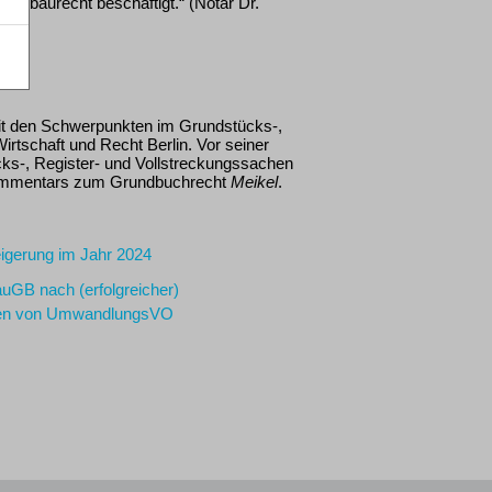
Erbbaurecht beschäftigt.“ (Notar Dr.
it den Schwerpunkten im Grundstücks-,
irtschaft und Recht Berlin. Vor seiner
ücks-, Register- und Vollstreckungssachen
oßkommentars zum Grundbuchrecht
Meikel
.
igerung im Jahr 2024
uGB nach (erfolgreicher)
eten von UmwandlungsVO