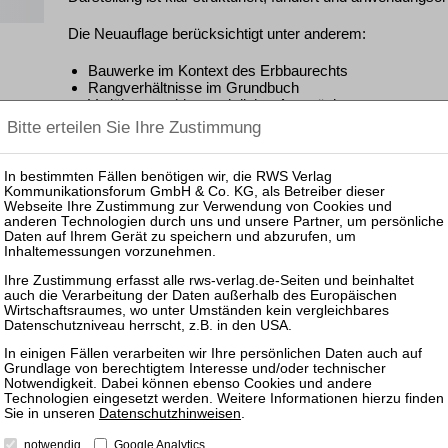
Die Neuauflage berücksichtigt unter anderem:
Bauwerke im Kontext des Erbbaurechts
Rangverhältnisse im Grundbuch
Verjährung erbbaurechtlicher Ansprüche
Voraussetzungen und Folgen des Heimfalls
Rechtsfragen bei der Veräußerung von Erbbaurechten
Beendigung und Rückabwicklung
Wohnungserbbaurechte als besonderer Regelungstatb
Ein unverzichtbares Arbeitsmittel für alle, die mit dem Erbb
Verwaltung, Notariat oder anwaltlicher Praxis.
Downloads
Vorwort
Inhaltsverzeichnis
Rezensionen
Datenschutzhinweisen
.
„Der Leser merkt, dass der Autor ein echter Kenner des Er
erzielte Kombination aus Präzision und Tiefe nicht erreichb
notwendig
Google Analytics