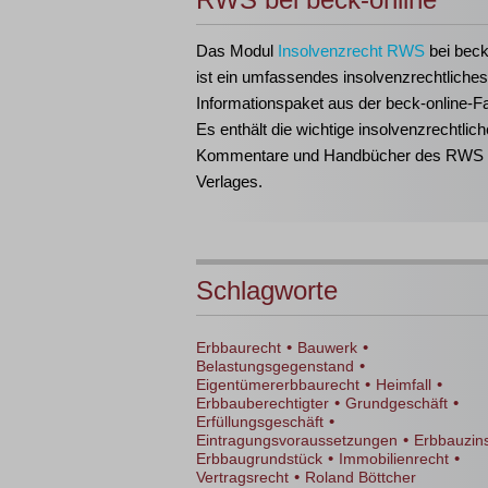
Das Modul
Insolvenzrecht RWS
bei beck
ist ein umfassendes insolvenzrechtliches
Informationspaket aus der beck-online-Fa
Es enthält die wichtige insolvenzrechtlich
Kommentare und Handbücher des RWS
Verlages.
Schlagworte
•
•
Erbbaurecht
Bauwerk
•
Belastungsgegenstand
•
•
Eigentümererbbaurecht
Heimfall
•
•
Erbbauberechtigter
Grundgeschäft
•
Erfüllungsgeschäft
•
Eintragungsvoraussetzungen
Erbbauzin
•
•
Erbbaugrundstück
Immobilienrecht
•
Vertragsrecht
Roland Böttcher