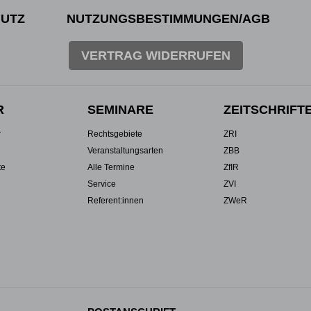
UTZ
NUTZUNGSBESTIMMUNGEN/AGB
VERTRAG WIDERRUFEN
R
SEMINARE
ZEITSCHRIFT
r
Rechtsgebiete
ZRI
Veranstaltungsarten
ZBB
te
Alle Termine
ZfIR
Service
ZVI
Referent:innen
ZWeR