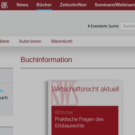
News
Bücher
Zeitschriften
Seminare/Webinar
Erweiterte Suche
biete
Autor:innen
Warenkorb
Buchinformation
nz
.
auch