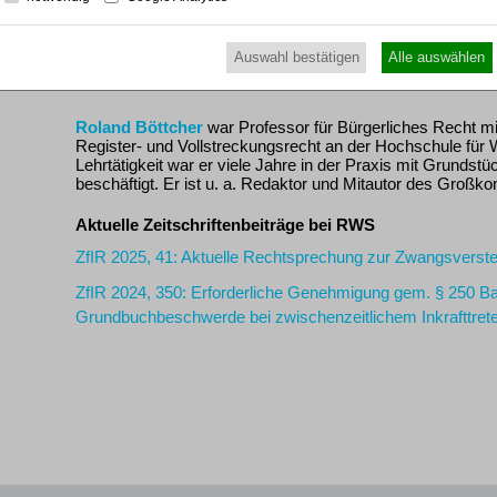
ist uneingeschränkt jedem zu empfehlen, der sich mit dem 
Luitpold Graf Wolffskeel von Reichenberg, DNotZ 4/2026)
Auswahl bestätigen
Alle auswählen
Autor
Roland Böttcher
war Professor für Bürgerliches Recht m
Register- und Vollstreckungsrecht an der Hochschule für W
Lehrtätigkeit war er viele Jahre in der Praxis mit Grundst
beschäftigt. Er ist u. a. Redaktor und Mitautor des Gr
Aktuelle Zeitschriftenbeiträge bei RWS
ZfIR 2025, 41: Aktuelle Rechtsprechung zur Zwangsverste
ZfIR 2024, 350: Erforderliche Genehmigung gem. § 250 Ba
Grundbuchbeschwerde bei zwischenzeitlichem Inkrafttr