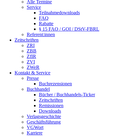
Alle Termine
Service
Teilnahmedownloads
FAQ
Rabatte
§ 15 FAO / GOI / DStV-FBRL
Referent:innen
Zeitschriften
ZRI
ZBB
ZfIR
ZVI
ZWeR
Kontakt & Service
Presse
Buchrezensionen
Buchhandel
Bücher / Buchhandels-Ticker
Zeitschriften
Remissionen
Downloads
Verlagsgeschichte
Geschäftsführung
VGWort
Karriere