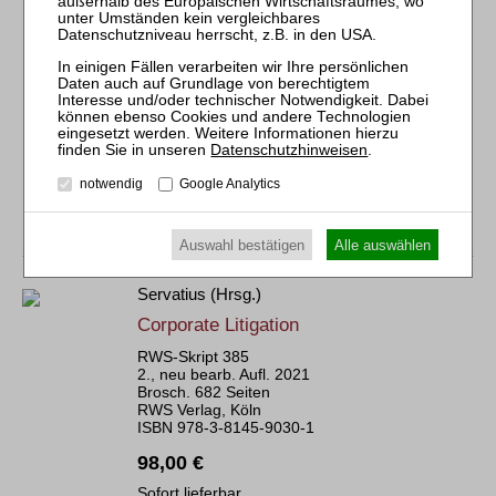
ISBN 978-3-8145-7808-8
118,00 €
Sofort lieferbar
Bestellen
mehr
Als E-Book
Datenschutzhinweisen
.
notwendig
Google Analytics
Auswahl bestätigen
Alle auswählen
Servatius (Hrsg.)
Corporate Litigation
RWS-Skript 385
2., neu bearb. Aufl. 2021
Brosch. 682 Seiten
RWS Verlag, Köln
ISBN 978-3-8145-9030-1
98,00 €
Sofort lieferbar