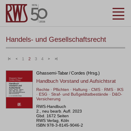
Handels- und Gesellschaftsrecht
|<
<
1
2
3
4
>
>|
Ghassemi-Tabar / Cordes (Hrsg.)
Handbuch Vorstand und Aufsichtsrat
Rechte · Pflichten · Haftung · CMS · RMS · IKS
· ESG · Straf- und Bußgeldtatbestände · D&O-
Versicherung
RWS-Handbuch
2., neu bearb. Aufl. 2023
Gbd. 1672 Seiten
RWS Verlag, Köln
ISBN 978-3-8145-9046-2