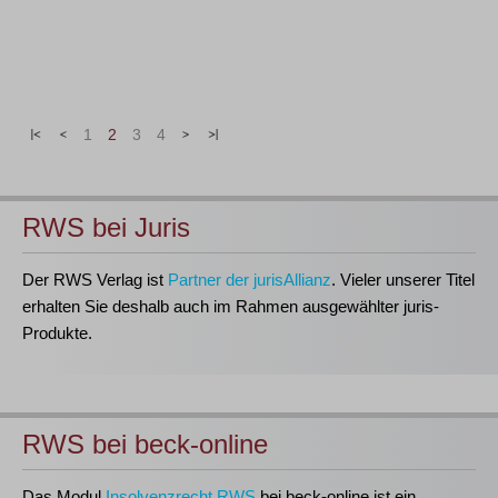
|<
<
1
2
3
4
>
>|
RWS bei Juris
Der RWS Verlag ist
Partner der jurisAllianz
. Vieler unserer Titel
erhalten Sie deshalb auch im Rahmen ausgewählter juris-
Produkte.
RWS bei beck-online
Das Modul
Insolvenzrecht RWS
bei beck-online ist ein