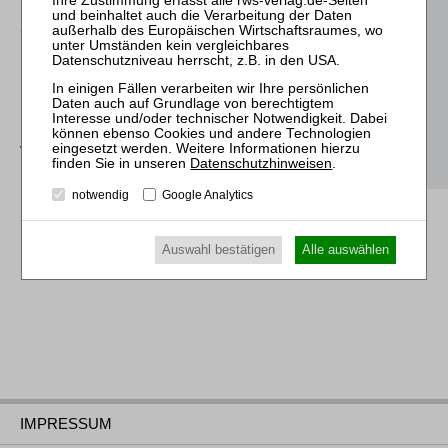
RWS bei beck-online
Das Modul
Insolvenzrecht RWS
bei beck-online ist ein
umfassendes insolvenzrechtliches Informationspaket aus der
beck-online-Familie. Es enthält die wichtige
insolvenzrechtliche Kommentare und Handbücher des RWS
Verlages.
Datenschutzhinweisen
.
notwendig
Google Analytics
Auswahl bestätigen
Alle auswählen
IMPRESSUM