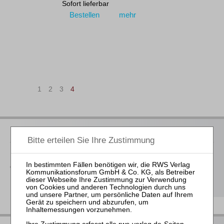
Sofort lieferbar
Bestellen
mehr
|<
<
1
2
3
4
RWS bei Juris
Der RWS Verlag ist
Partner der jurisAllianz
. Vieler unserer Titel
erhalten Sie deshalb auch im Rahmen ausgewählter juris-
Produkte.