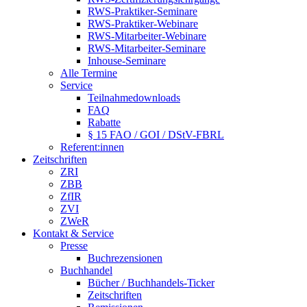
RWS-Praktiker-Seminare
RWS-Praktiker-Webinare
RWS-Mitarbeiter-Webinare
RWS-Mitarbeiter-Seminare
Inhouse-Seminare
Alle Termine
Service
Teilnahmedownloads
FAQ
Rabatte
§ 15 FAO / GOI / DStV-FBRL
Referent:innen
Zeitschriften
ZRI
ZBB
ZfIR
ZVI
ZWeR
Kontakt & Service
Presse
Buchrezensionen
Buchhandel
Bücher / Buchhandels-Ticker
Zeitschriften