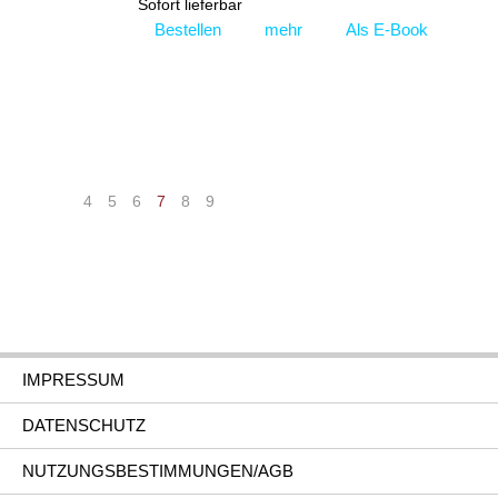
Sofort lieferbar
Bestellen
mehr
Als E-Book
|<
<
4
5
6
7
8
9
>
>|
IMPRESSUM
DATENSCHUTZ
NUTZUNGSBESTIMMUNGEN/AGB