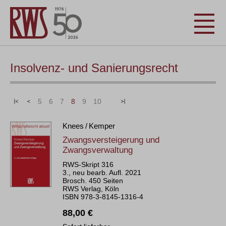
Insolvenz- und Sanierungsrecht
|<
<
5
6
7
8
9
10
>
>|
Knees / Kemper
Zwangsversteigerung und
Zwangsverwaltung
RWS-Skript 316
3., neu bearb. Aufl. 2021
Brosch. 450 Seiten
RWS Verlag, Köln
ISBN 978-3-8145-1316-4
88,00 €