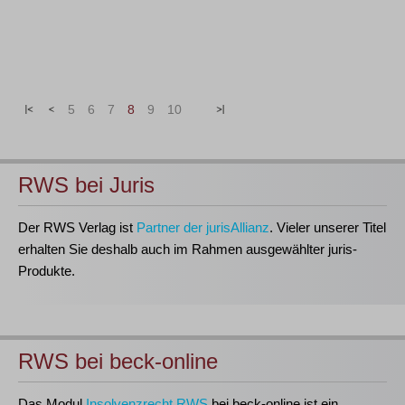
|<
<
5
6
7
8
9
10
>
>|
RWS bei Juris
Der RWS Verlag ist
Partner der jurisAllianz
. Vieler unserer Titel
erhalten Sie deshalb auch im Rahmen ausgewählter juris-
Produkte.
RWS bei beck-online
Das Modul
Insolvenzrecht RWS
bei beck-online ist ein