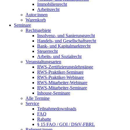
Immobilienrecht
Arbeitsrecht
Autor:innen
Warenkorb
Seminare
Rechtsgebiete
Insolvenz- und Sanierungsrecht
Handels- und Gesellschaftsrecht
Bank- und Kapitalmarktrecht
Steuerrecht
Arbeits- und Sozialrecht
Veranstaltungsarten
RWS-Zertifizierungslehrgänge
RWS-Praktiker-Seminare
RWS-Praktiker-Webinare
RWS-Mitarbeiter-Webinare
RWS-Mitarbeiter-Seminare
Inhouse-Seminare
Alle Termine
Service
Teilnahmedownloads
FAQ
Rabatte
§ 15 FAO / GOI / DStV-FBRL
Referent:innen