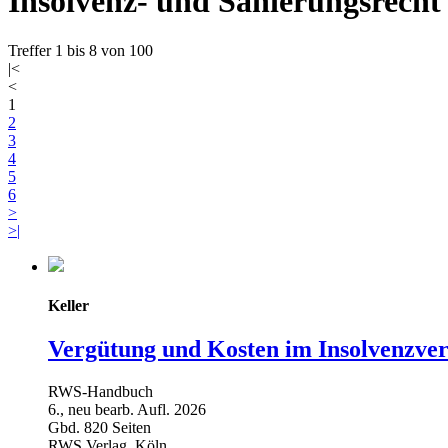
Insolvenz- und Sanierungsrecht
Treffer 1 bis 8 von 100
|<
<
1
2
3
4
5
6
>
>|
Keller
Vergütung und Kosten im Insolvenzve
RWS-Handbuch
6., neu bearb. Aufl. 2026
Gbd. 820 Seiten
RWS Verlag, Köln