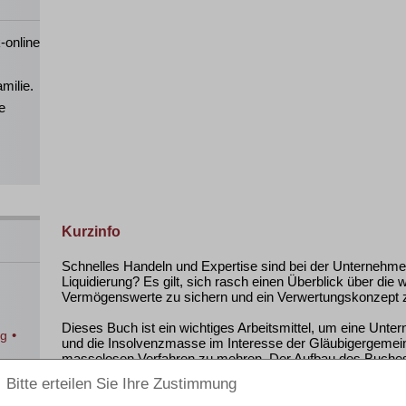
-online
milie.
e
Kurzinfo
Schnelles Handeln und Expertise sind bei der Unternehme
Liquidierung? Es gilt, sich rasch einen Überblick über die w
Vermögenswerte zu sichern und ein Verwertungskonzept zu
Dieses Buch ist ein wichtiges Arbeitsmittel, um eine Unte
•
ng
und die Insolvenzmasse im Interesse der Gläubigergemein
masselosen Verfahren zu mehren. Der Aufbau des Buches o
Insolvenzverfahrens und führt den Leser über den Insolve
Insolvenzeröffnungsverfahren bis hin zum Abschluss des 