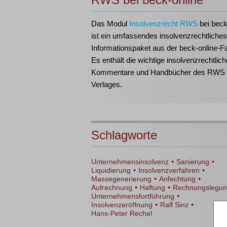
Das Modul
Insolvenzrecht RWS
bei beck
ist ein umfassendes insolvenzrechtliches
Informationspaket aus der beck-online-Fa
Es enthält die wichtige insolvenzrechtlich
Kommentare und Handbücher des RWS
Verlages.
Schlagworte
•
•
Unternehmensinsolvenz
Sanierung
•
•
Liquidierung
Insolvenzverfahren
•
•
Massegenerierung
Anfechtung
•
•
Aufrechnung
Haftung
Rechnungslegu
•
Unternehmensfortführung
•
•
Insolvenzeröffnung
Ralf Sinz
Hans-Peter Rechel