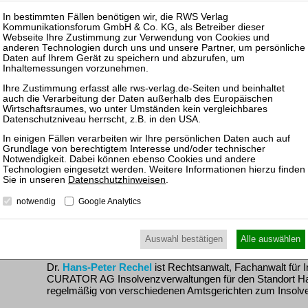
Autoren
Prof. Dr.
Ralf Sinz
, Rechtsanwalt und Diplom-Kaufmann, Fa
Vorstandsvorsitzender der CURATOR AG Insolvenzverwalt
Insolvenzverwalter tätig. Die Beauftragung mit der Abwick
allem in Verfahren mit Betriebsfortführung, weist ihn als P
Sanierungsrechts aus. Er ist Mitkommentator im
Karsten 
Kommentar zur InsO
sowie Lehrbeauftragter für Insolvenz
Weitere Publikationen bei RWS
Verbraucherinsolvenz
Unternehmensinsolvenz
Datenschutzhinweisen
.
notwendig
Google Analytics
Veranstaltungen bei RWS
19.11.2026: Mitarbeiter-Webinar Insolvenz natürlicher Per
Auswahl bestätigen
Alle auswählen
Dr.
Hans-Peter Rechel
ist Rechtsanwalt, Fachanwalt für 
CURATOR AG Insolvenzverwaltungen für den Standort Hamb
regelmäßig von verschiedenen Amtsgerichten zum Insolven