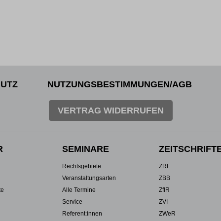
UTZ
NUTZUNGSBESTIMMUNGEN/AGB
VERTRAG WIDERRUFEN
R
SEMINARE
ZEITSCHRIFT
r
Rechtsgebiete
ZRI
Veranstaltungsarten
ZBB
te
Alle Termine
ZfIR
Service
ZVI
Referent:innen
ZWeR