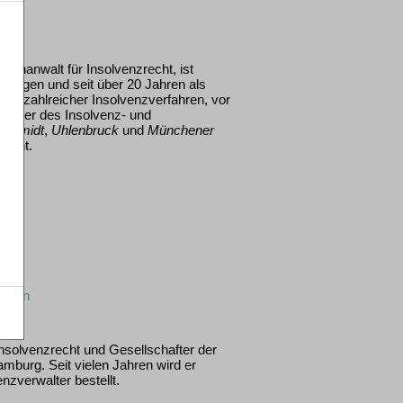
chanwalt für Insolvenzrecht, ist
ungen und seit über 20 Jahren als
lung zahlreicher Insolvenzverfahren, vor
raktiker des Insolvenz- und
Schmidt
,
Uhlenbruck
und
Münchener
recht.
sonen
Insolvenzrecht und Gesellschafter der
urg. Seit vielen Jahren wird er
zverwalter bestellt.