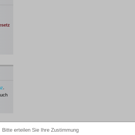
esetz
nz
.
auch