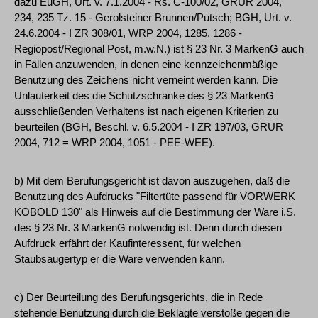
dazu EuGH, Urt. v. 7.1.2004 - Rs. C-100/02, GRUR 2004,
234, 235 Tz. 15 - Gerolsteiner Brunnen/Putsch; BGH, Urt. v.
24.6.2004 - I ZR 308/01, WRP 2004, 1285, 1286 -
Regiopost/Regional Post, m.w.N.) ist § 23 Nr. 3 MarkenG auch
in Fällen anzuwenden, in denen eine kennzeichenmäßige
Benutzung des Zeichens nicht verneint werden kann. Die
Unlauterkeit des die Schutzschranke des § 23 MarkenG
ausschließenden Verhaltens ist nach eigenen Kriterien zu
beurteilen (BGH, Beschl. v. 6.5.2004 - I ZR 197/03, GRUR
2004, 712 = WRP 2004, 1051 - PEE-WEE).
b) Mit dem Berufungsgericht ist davon auszugehen, daß die
Benutzung des Aufdrucks "Filtertüte passend für VORWERK
KOBOLD 130" als Hinweis auf die Bestimmung der Ware i.S.
des § 23 Nr. 3 MarkenG notwendig ist. Denn durch diesen
Aufdruck erfährt der Kaufinteressent, für welchen
Staubsaugertyp er die Ware verwenden kann.
c) Der Beurteilung des Berufungsgerichts, die in Rede
stehende Benutzung durch die Beklagte verstoße gegen die