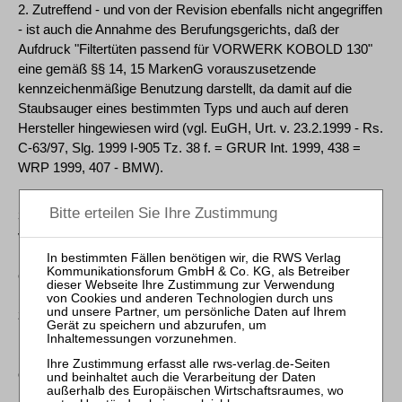
2. Zutreffend - und von der Revision ebenfalls nicht angegriffen
- ist auch die Annahme des Berufungsgerichts, daß der
Aufdruck "Filtertüten passend für VORWERK KOBOLD 130"
eine gemäß §§ 14, 15 MarkenG vorauszusetzende
kennzeichenmäßige Benutzung darstellt, da damit auf die
Staubsauger eines bestimmten Typs und auch auf deren
Hersteller hingewiesen wird (vgl. EuGH, Urt. v. 23.2.1999 - Rs.
C-63/97, Slg. 1999 I-905 Tz. 38 f. = GRUR Int. 1999, 438 =
WRP 1999, 407 - BMW).
3. Ob die Annahme des Berufungsgerichts, die Beklagte habe
von der Klägerin in den Rechtsstreit eingeführte geschützte
Kennzeichen identisch benutzt, zutrifft oder ob dem
entgegensteht, daß der Verkehr die von der Beklagten
benutzte Bezeichnung "VORWERK KOBOLD 130" nicht
zergliedernd, sondern in ihrer Gesamtheit betrachtet und
insoweit von einem - wenn auch aus mehreren Bestandteilen
bestehenden - einheitlichen Zeichen ausgeht, kann
offenbleiben. Ebensowenig bedarf es der abschließenden
Klärung, ob und inwieweit mit dem Berufungsgericht im