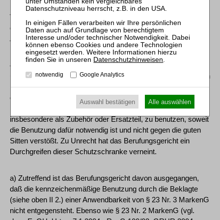
Ergebnis (wegen hinreichender Zeichenähnlichkeit) von
Verwechslungsgefahr auszugehen ist. Denn auch soweit das
der Fall sein sollte, stehen der Klägerin die geltend gemachten
Ansprüche jedenfalls wegen § 23 Nr. 3 MarkenG nicht zu.
Datenschutzhinweisen
.
4. Nach § 23 Nr. 3 MarkenG, der Art. 6 Abs. 1 lit. c MRRL
notwendig
Google Analytics
umsetzt, hat der Inhaber einer Marke oder einer geschäftlichen
Bezeichnung nicht das Recht, einem Dritten zu untersagen, im
geschäftlichen Verkehr die Marke oder die geschäftliche
Auswahl bestätigen
Alle auswählen
Bezeichnung als Hinweis auf die Bestimmung einer Ware,
insbesondere als Zubehör oder Ersatzteil, zu benutzen, soweit
die Benutzung dafür notwendig ist und nicht gegen die guten
Sitten verstößt. Zu Unrecht hat das Berufungsgericht ein
Durchgreifen dieser Schutzschranke verneint.
a) Zutreffend ist das Berufungsgericht davon ausgegangen,
daß die kennzeichenmäßige Benutzung durch die Beklagte
(siehe oben II 2.) einer Anwendbarkeit von § 23 Nr. 3 MarkenG
nicht entgegensteht. Ebenso wie § 23 Nr. 2 MarkenG (vgl.