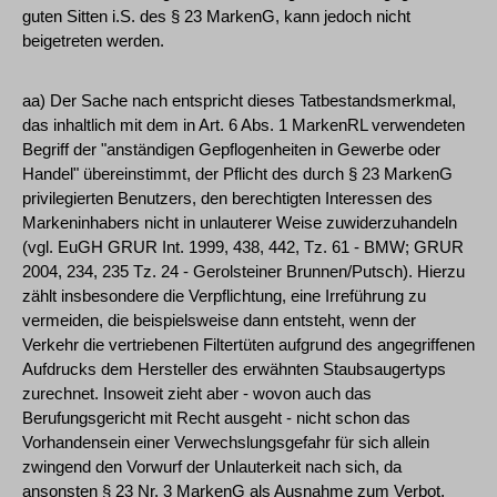
guten Sitten i.S. des § 23 MarkenG, kann jedoch nicht
beigetreten werden.
aa) Der Sache nach entspricht dieses Tatbestandsmerkmal,
das inhaltlich mit dem in Art. 6 Abs. 1 MarkenRL verwendeten
Begriff der "anständigen Gepflogenheiten in Gewerbe oder
Handel" übereinstimmt, der Pflicht des durch § 23 MarkenG
privilegierten Benutzers, den berechtigten Interessen des
Markeninhabers nicht in unlauterer Weise zuwiderzuhandeln
(vgl. EuGH GRUR Int. 1999, 438, 442, Tz. 61 - BMW; GRUR
2004, 234, 235 Tz. 24 - Gerolsteiner Brunnen/Putsch). Hierzu
zählt insbesondere die Verpflichtung, eine Irreführung zu
vermeiden, die beispielsweise dann entsteht, wenn der
Verkehr die vertriebenen Filtertüten aufgrund des angegriffenen
Aufdrucks dem Hersteller des erwähnten Staubsaugertyps
zurechnet. Insoweit zieht aber - wovon auch das
Berufungsgericht mit Recht ausgeht - nicht schon das
Vorhandensein einer Verwechslungsgefahr für sich allein
zwingend den Vorwurf der Unlauterkeit nach sich, da
ansonsten § 23 Nr. 3 MarkenG als Ausnahme zum Verbot,