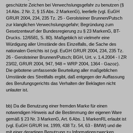
geschützte Zeichen bei Verwechslungsgefahr zu benutzen (§
14 Abs. 2 Nr. 2, § 15 Abs. 2 MarkenG), leerliefe (vgl. EuGH
GRUR 2004, 234, 235 Tz. 25 - Gerolsteiner Brunnen/Putsch
zur klanglichen Verwechslungsgefahr; Begründung zum
Gesetzentwurf der Bundesregierung zu § 23 MarkenG, BT-
Drucks. 12/6581, S. 80). Maßgeblich ist vielmehr eine
Würdigung aller Umstände des Einzelfalls, die Sache des
nationalen Gerichts ist (vgl. EuGH GRUR 2004, 234, 235 Tz.
26 - Gerolsteiner Brunnen/Putsch; BGH, Urt. v. 1.4.2004 - I ZR
23/02, GRUR 2004, 947, 948 = WRP 2004, 1364 - Gazoz).
Die gebotene umfassende Beurteilung aller maßgeblichen
Umstände des Streitfalls ergibt, daß entgegen der Auffassung
des Berufungsgerichts das Verhalten der Beklagten nicht
unlauter ist.
bb) Da die Benutzung einer fremden Marke für einen
notwendigen Hinweis auf die Bestimmung der eigenen Ware
gemäß § 23 Nr. 3 MarkenG, Art. 6 Abs. 1 MarkenRL erlaubt ist
(vgl. EuGH GRUR Int. 1999, 438 Tz. 54, 63 - BMW) und die
mit einer derartigen Benutzung zu Informationszwecken