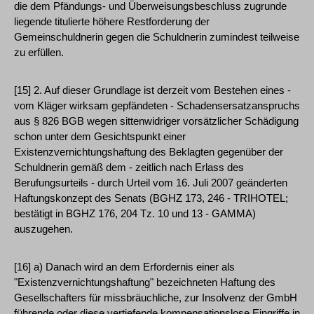
die dem Pfändungs- und Überweisungsbeschluss zugrunde
liegende titulierte höhere Restforderung der
Gemeinschuldnerin gegen die Schuldnerin zumindest teilweise
zu erfüllen.
[15] 2. Auf dieser Grundlage ist derzeit vom Bestehen eines -
vom Kläger wirksam gepfändeten - Schadensersatzanspruchs
aus § 826 BGB wegen sittenwidriger vorsätzlicher Schädigung
schon unter dem Gesichtspunkt einer
Existenzvernichtungshaftung des Beklagten gegenüber der
Schuldnerin gemäß dem - zeitlich nach Erlass des
Berufungsurteils - durch Urteil vom 16. Juli 2007 geänderten
Haftungskonzept des Senats (BGHZ 173, 246 - TRIHOTEL;
bestätigt in BGHZ 176, 204 Tz. 10 und 13 - GAMMA)
auszugehen.
[16] a) Danach wird an dem Erfordernis einer als
"Existenzvernichtungshaftung" bezeichneten Haftung des
Gesellschafters für missbräuchliche, zur Insolvenz der GmbH
führende oder diese vertiefende kompensationslose Eingriffe in