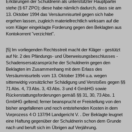
Erklärungen der Schuldnerin als unterstützter Hauptpartei
stehe (§ 67 ZPO); diese habe nämlich dadurch, dass sie am
13. Oktober 1994 das Versäumnisurteil gegen sich habe
ergehen lassen, zugleich materiellrechtlich wirksam auf die
vom Kläger eingeklagte Forderung gegen den Beklagten aus
Kontokorrent "verzichtet".
[5] Im vorliegenden Rechtsstreit macht der Kläger - gestützt
auf Nr. 2 des Pfändungs- und Überweisungsbeschlusses -
Schadensersatzansprüche der Schuldnerin gegen den
Beklagten im Zusammenhang mit dem Erlass des
Versäumnisurteils vom 13. Oktober 1994 u.a. wegen
sittenwidrig vorsätzlicher Schädigung und Verstoßes gegen §§
71 Abs. 4, 73 Abs. 3, 43 Abs. 3 und 4 GmbHG sowie
Rückerstattungsforderungen gemäß §§ 31, 30, 73 Abs. 1
GmbHG geltend; ferner beansprucht er Freistellung von den
bisher angefallenen und noch entstehenden Kosten in dem
Vorprozess 4 O 137/94 Landgericht V. . Der Beklagte leugnet
eine Haftung gegenüber der Schuldnerin schon dem Grunde
nach und beruft sich im Übrigen auf Verjährung.