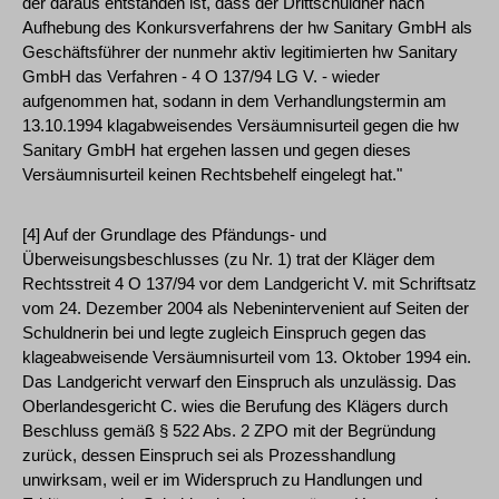
der daraus entstanden ist, dass der Drittschuldner nach
Aufhebung des Konkursverfahrens der hw Sanitary GmbH als
Geschäftsführer der nunmehr aktiv legitimierten hw Sanitary
GmbH das Verfahren - 4 O 137/94 LG V. - wieder
aufgenommen hat, sodann in dem Verhandlungstermin am
13.10.1994 klagabweisendes Versäumnisurteil gegen die hw
Sanitary GmbH hat ergehen lassen und gegen dieses
Versäumnisurteil keinen Rechtsbehelf eingelegt hat."
[4] Auf der Grundlage des Pfändungs- und
Überweisungsbeschlusses (zu Nr. 1) trat der Kläger dem
Rechtsstreit 4 O 137/94 vor dem Landgericht V. mit Schriftsatz
vom 24. Dezember 2004 als Nebenintervenient auf Seiten der
Schuldnerin bei und legte zugleich Einspruch gegen das
klageabweisende Versäumnisurteil vom 13. Oktober 1994 ein.
Das Landgericht verwarf den Einspruch als unzulässig. Das
Oberlandesgericht C. wies die Berufung des Klägers durch
Beschluss gemäß § 522 Abs. 2 ZPO mit der Begründung
zurück, dessen Einspruch sei als Prozesshandlung
unwirksam, weil er im Widerspruch zu Handlungen und