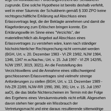
zugrunde. Eine solche Hypothese ist bereits deshalb verfehlt,
weil in einer Säumnis der Schuldnerin gemäß § 330 ZPO keine
rechtsgeschäftliche Erklärung auf Abschluss eines
Erlassvertrags liegt, die der Beklagte annehmen und damit die
Klageforderung zum Erlöschen bringen konnte. Ein
Erklärungswille im Sinne eines "Verzichts", der
materiellrechtlich als Angebot auf Abschluss eines
Erlassvertrages zu verstehen wäre, kann nach ständiger
höchstrichterlicher Rechtsprechung nicht vermutet werden
(BGH, Urt. v. 20. Dezember 1983 - VI ZR 19/82, NJW 1984,
1346, 1347 m.w.Nachw.; Urt. v. 15. Juli 1997 - VI ZR 142/95,
NJW 1997, 3019, 3021). An die Feststellung des
Verzichtswillens und die Annahme eines stillschweigend
geschlossenen Erlassvertrages sind vielmehr strenge
Anforderungen zu stellen (BGH, Urt. v. 13. Dezember 1989 -
IVb ZR 22/89, NJW-RR 1990, 390, 391; Urt. v. 15. Juli 1997
aaO), die das bloße Nichterscheinen im Termin mit der Folge
des Ergehens eines Versäumnisurteils nicht erfüllt. Abgesehen
davon stehen hier gerade ein Missbrauch der
Vertretungsmacht und eine daraus resultierende sittenwidrige