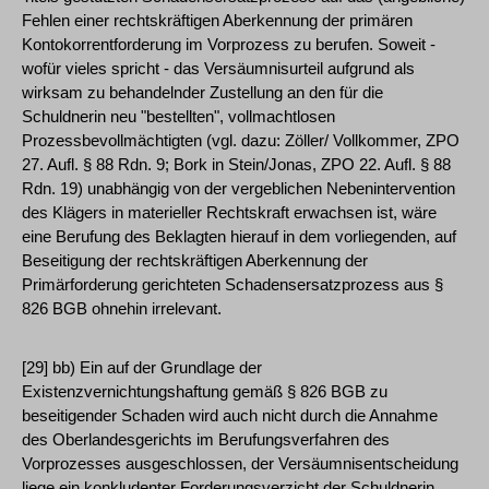
Fehlen einer rechtskräftigen Aberkennung der primären
Kontokorrentforderung im Vorprozess zu berufen. Soweit -
wofür vieles spricht - das Versäumnisurteil aufgrund als
wirksam zu behandelnder Zustellung an den für die
Schuldnerin neu "bestellten", vollmachtlosen
Prozessbevollmächtigten (vgl. dazu: Zöller/ Vollkommer, ZPO
27. Aufl. § 88 Rdn. 9; Bork in Stein/Jonas, ZPO 22. Aufl. § 88
Rdn. 19) unabhängig von der vergeblichen Nebenintervention
des Klägers in materieller Rechtskraft erwachsen ist, wäre
eine Berufung des Beklagten hierauf in dem vorliegenden, auf
Beseitigung der rechtskräftigen Aberkennung der
Primärforderung gerichteten Schadensersatzprozess aus §
826 BGB ohnehin irrelevant.
[29] bb) Ein auf der Grundlage der
Existenzvernichtungshaftung gemäß § 826 BGB zu
beseitigender Schaden wird auch nicht durch die Annahme
des Oberlandesgerichts im Berufungsverfahren des
Vorprozesses ausgeschlossen, der Versäumnisentscheidung
liege ein konkludenter Forderungsverzicht der Schuldnerin