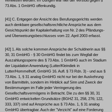
verwiesen werden. Im Übrigen war hier der Verstoß gegen §
73 Abs. 1 GmbHG offenkundig.
[41] C. Entgegen der Ansicht des Berufungsgerichts werden
auch denkbare gesellschaftsrechtliche Ansprüche aus dem
Gesichtspunkt der Kapitalerhaltung von Nr. 2 des Pfändungs-
und Überweisungsbeschlusses vom 22. April 2003 erfasst.
[42] 1. Als solche kommen Ansprüche der Schuldnerin aus §§
30, 31 GmbHG - § 30 GmbHG findet bis zum Wegfall der
Auszahlungssperre des § 73 Abs. 1 GmbHG auch im Stadium
der Liquidation Anwendung (Lutter/Kleindiek in
Lutter/Hommelhoff, GmbHG 16. Aufl. § 73 Rdn. 3) - und aus §
73 Abs. 1, § 31 analog GmbHG nicht nur bei der Auskehrung
von Barmitteln, sondern im Hinblick auf Sinn und Zweck der
Bestimmungen im Falle jeder Verringerung des
Gesellschaftsvermögens in Betracht. Die zu den §§ 30, 31
GmbHG entwickelten Grundsätze (BGHZ 31, 258, 276; 122,
333, 337) sind auf Ansprüche aus § 73 Abs. 1, § 31 analog
GmbHG übertragbar. Auch der "Verzicht" auf eine Forderung