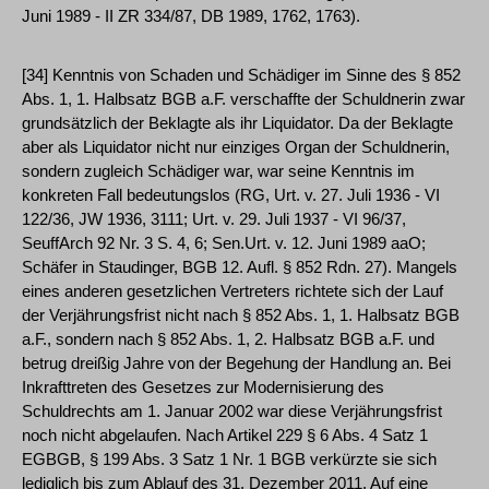
Juni 1989 - II ZR 334/87, DB 1989, 1762, 1763).
[34] Kenntnis von Schaden und Schädiger im Sinne des § 852
Abs. 1, 1. Halbsatz BGB a.F. verschaffte der Schuldnerin zwar
grundsätzlich der Beklagte als ihr Liquidator. Da der Beklagte
aber als Liquidator nicht nur einziges Organ der Schuldnerin,
sondern zugleich Schädiger war, war seine Kenntnis im
konkreten Fall bedeutungslos (RG, Urt. v. 27. Juli 1936 - VI
122/36, JW 1936, 3111; Urt. v. 29. Juli 1937 - VI 96/37,
SeuffArch 92 Nr. 3 S. 4, 6; Sen.Urt. v. 12. Juni 1989 aaO;
Schäfer in Staudinger, BGB 12. Aufl. § 852 Rdn. 27). Mangels
eines anderen gesetzlichen Vertreters richtete sich der Lauf
der Verjährungsfrist nicht nach § 852 Abs. 1, 1. Halbsatz BGB
a.F., sondern nach § 852 Abs. 1, 2. Halbsatz BGB a.F. und
betrug dreißig Jahre von der Begehung der Handlung an. Bei
Inkrafttreten des Gesetzes zur Modernisierung des
Schuldrechts am 1. Januar 2002 war diese Verjährungsfrist
noch nicht abgelaufen. Nach Artikel 229 § 6 Abs. 4 Satz 1
EGBGB, § 199 Abs. 3 Satz 1 Nr. 1 BGB verkürzte sie sich
lediglich bis zum Ablauf des 31. Dezember 2011. Auf eine