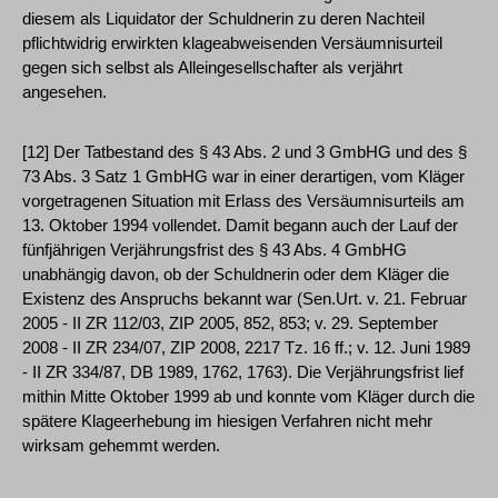
diesem als Liquidator der Schuldnerin zu deren Nachteil
pflichtwidrig erwirkten klageabweisenden Versäumnisurteil
gegen sich selbst als Alleingesellschafter als verjährt
angesehen.
[12] Der Tatbestand des § 43 Abs. 2 und 3 GmbHG und des §
73 Abs. 3 Satz 1 GmbHG war in einer derartigen, vom Kläger
vorgetragenen Situation mit Erlass des Versäumnisurteils am
13. Oktober 1994 vollendet. Damit begann auch der Lauf der
fünfjährigen Verjährungsfrist des § 43 Abs. 4 GmbHG
unabhängig davon, ob der Schuldnerin oder dem Kläger die
Existenz des Anspruchs bekannt war (Sen.Urt. v. 21. Februar
2005 - II ZR 112/03, ZIP 2005, 852, 853; v. 29. September
2008 - II ZR 234/07, ZIP 2008, 2217 Tz. 16 ff.; v. 12. Juni 1989
- II ZR 334/87, DB 1989, 1762, 1763). Die Verjährungsfrist lief
mithin Mitte Oktober 1999 ab und konnte vom Kläger durch die
spätere Klageerhebung im hiesigen Verfahren nicht mehr
wirksam gehemmt werden.