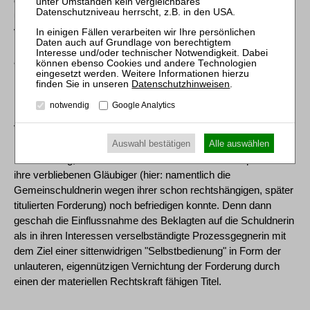
einem Prozess gegen sich selbst als Gesellschafter konnte
und durfte der Beklagte die Schuldnerin nicht organschaftlich
vertreten (RGZ 7, 404, 405; 66, 240, 243; BGH, Beschl. v. 27.
November 1974 - IV ZB 42/73, NJW 1975, 345, 346;
außerdem Sen.Urt. v. 11. Dezember 1995 - II ZR 220/94, ZIP
1996, 227, 228).
Datenschutzhinweisen
.
notwendig
Google Analytics
[21] bb) Der Vorwurf einer anstößigen Manipulation des
Verfahrens ist dem Beklagten insofern zu machen, als die
Auswahl bestätigen
Alle auswählen
Forderung der Schuldnerin tatsächlich bestand und von ihrem
Erhalt abhing, ob die Schuldnerin im Stadium der Liquidation
ihre verbliebenen Gläubiger (hier: namentlich die
Gemeinschuldnerin wegen ihrer schon rechtshängigen, später
titulierten Forderung) noch befriedigen konnte. Denn dann
geschah die Einflussnahme des Beklagten auf die Schuldnerin
als in ihren Interessen verselbständigte Prozessgegnerin mit
dem Ziel einer sittenwidrigen "Selbstbedienung" in Form der
unlauteren, eigennützigen Vernichtung der Forderung durch
einen der materiellen Rechtskraft fähigen Titel.