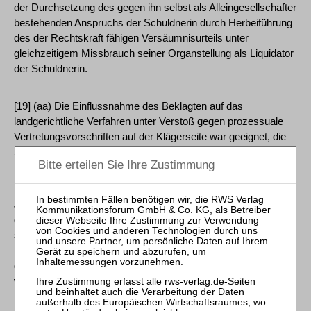
der Durchsetzung des gegen ihn selbst als Alleingesellschafter
bestehenden Anspruchs der Schuldnerin durch Herbeiführung
des der Rechtskraft fähigen Versäumnisurteils unter
gleichzeitigem Missbrauch seiner Organstellung als Liquidator
der Schuldnerin.
[19] (aa) Die Einflussnahme des Beklagten auf das
landgerichtliche Verfahren unter Verstoß gegen prozessuale
Vertretungsvorschriften auf der Klägerseite war geeignet, die
Schuldnerin sittenwidrig i. S. von § 826 BGB zu schädigen.
[20] Nach der Rechtsprechung des Senats (Sen.Urt. v. 12.
Juni 1989 - II ZR 334/87, DB 1989, 1762, 1764) ist ein Verstoß
gegen die aus der Organstellung resultierenden Pflichten
sittenwidrig, wenn diese zur Durchsetzung eigener Interessen
in einer Weise missbraucht wird, die als grobe Missachtung
des Mindestmaßes an Loyalität und Rücksichtnahme zu
werten ist, dessen Aufrechterhaltung die Gemeinschaft als für
ihre Ordnung maßgebenden Wert für geboten erachtet. In