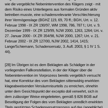
wie die vergebliche Nebenintervention des Klägers zeigt - mit
dem Risiko eines Unterliegens aus formalen Gründen aktiv
betreiben musste, eine schadensrelevante Verschlechterung
ihrer Vermögenslage (BGHZ 119, 69, 70 ff.; BGH, Urt. v. 12.
Februar 1998 - IX ZR 190/97, WM 1998, 786, 787 f.; Urt. v. 9.
Dezember 1999 - IX ZR 129/99, NJW 2000, 1263, 1264; Urt. v.
27. Januar 2000 - IX ZR 354/98, NJW 2000, 1267; Urt. v. 21.
Februar 2002 - IX ZR 127/00, NJW 2002, 1414, 1415;
Lange/Schiemann, Schadensersatz, 3. Aufl. 2003, § 1 IV 1 S.
44).
[28] Im Übrigen ist es dem Beklagten als Schädiger in der
vorliegenden Fallkonstellation, in der der Kläger über die
Nebenintervention im Vorprozess bereits vergeblich versucht
hat, eine Korrektur des vom Beklagten sittenwidrig erwirkten
klageabweisenden Versäumnisurteils zu erreichen, ohnehin
unter dem Gesichtspunkt der exceptio doli verwehrt, sich in
dem zulässiger Weise eingeleiteten, gemäß § 826 BGB auf
Beseitigung der Folgen des vom Beklagten unredlich erwirkten
Titels gestützten Schadensersatzprozess auf das (angebliche)