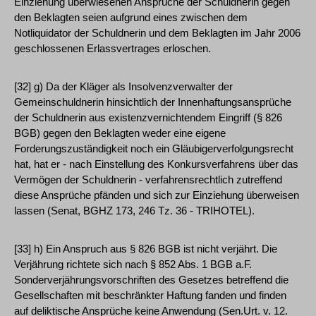
Einziehung überwiesenen Ansprüche der Schuldnerin gegen
den Beklagten seien aufgrund eines zwischen dem
Notliquidator der Schuldnerin und dem Beklagten im Jahr 2006
geschlossenen Erlassvertrages erloschen.
[32] g) Da der Kläger als Insolvenzverwalter der
Gemeinschuldnerin hinsichtlich der Innenhaftungsansprüche
der Schuldnerin aus existenzvernichtendem Eingriff (§ 826
BGB) gegen den Beklagten weder eine eigene
Forderungszuständigkeit noch ein Gläubigerverfolgungsrecht
hat, hat er - nach Einstellung des Konkursverfahrens über das
Vermögen der Schuldnerin - verfahrensrechtlich zutreffend
diese Ansprüche pfänden und sich zur Einziehung überweisen
lassen (Senat, BGHZ 173, 246 Tz. 36 - TRIHOTEL).
[33] h) Ein Anspruch aus § 826 BGB ist nicht verjährt. Die
Verjährung richtete sich nach § 852 Abs. 1 BGB a.F.
Sonderverjährungsvorschriften des Gesetzes betreffend die
Gesellschaften mit beschränkter Haftung fanden und finden
auf deliktische Ansprüche keine Anwendung (Sen.Urt. v. 12.