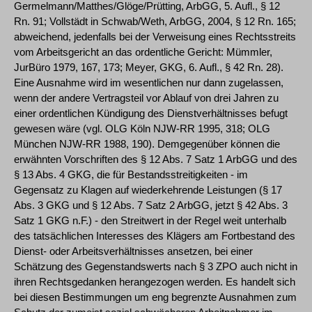
Germelmann/Matthes/Glöge/Prütting, ArbGG, 5. Aufl., § 12
Rn. 91; Vollstädt in Schwab/Weth, ArbGG, 2004, § 12 Rn. 165;
abweichend, jedenfalls bei der Verweisung eines Rechtsstreits
vom Arbeitsgericht an das ordentliche Gericht: Mümmler,
JurBüro 1979, 167, 173; Meyer, GKG, 6. Aufl., § 42 Rn. 28).
Eine Ausnahme wird im wesentlichen nur dann zugelassen,
wenn der andere Vertragsteil vor Ablauf von drei Jahren zu
einer ordentlichen Kündigung des Dienstverhältnisses befugt
gewesen wäre (vgl. OLG Köln NJW-RR 1995, 318; OLG
München NJW-RR 1988, 190). Demgegenüber können die
erwähnten Vorschriften des § 12 Abs. 7 Satz 1 ArbGG und des
§ 13 Abs. 4 GKG, die für Bestandsstreitigkeiten - im
Gegensatz zu Klagen auf wiederkehrende Leistungen (§ 17
Abs. 3 GKG und § 12 Abs. 7 Satz 2 ArbGG, jetzt § 42 Abs. 3
Satz 1 GKG n.F.) - den Streitwert in der Regel weit unterhalb
des tatsächlichen Interesses des Klägers am Fortbestand des
Dienst- oder Arbeitsverhältnisses ansetzen, bei einer
Schätzung des Gegenstandswerts nach § 3 ZPO auch nicht in
ihren Rechtsgedanken herangezogen werden. Es handelt sich
bei diesen Bestimmungen um eng begrenzte Ausnahmen zum