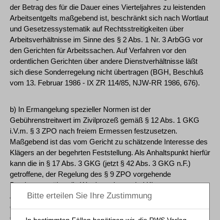
der Betrag des für die Dauer eines Vierteljahres zu leistenden
Arbeitsentgelts maßgebend ist, beschränkt sich nach Wortlaut
und Gesetzessystematik auf Rechtsstreitigkeiten über
Arbeitsverhältnisse im Sinne des § 2 Abs. 1 Nr. 3 ArbGG vor
den Gerichten für Arbeitssachen. Auf Verfahren vor den
ordentlichen Gerichten über andere Dienstverhältnisse läßt
sich diese Sonderregelung nicht übertragen (BGH, Beschluß
vom 13. Februar 1986 - IX ZR 114/85, NJW-RR 1986, 676).
b) In Ermangelung spezieller Normen ist der
Gebührenstreitwert im Zivilprozeß gemäß § 12 Abs. 1 GKG
i.V.m. § 3 ZPO nach freiem Ermessen festzusetzen.
Maßgebend ist das vom Gericht zu schätzende Interesse des
Klägers an der begehrten Feststellung. Als Anhaltspunkt hierfür
kann die in § 17 Abs. 3 GKG (jetzt § 42 Abs. 3 GKG n.F.)
getroffene, der Regelung des § 9 ZPO vorgehende
Bestimmung über die Wertberechnung bei Klagen von
Arbeitnehmern auf wiederkehrende Leistungen mit dem
dreifachen Jahresbetrag dieser Leistungen dienen. Denn mit
der Klage auf Fortbestehen des Dienstverhältnisses wird der