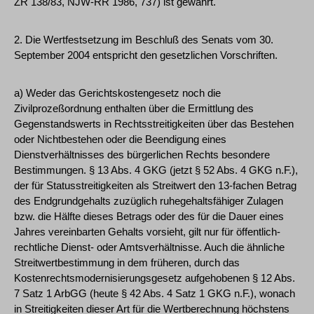
ZR 138/83, NJW-RR 1986, 737) ist gewahrt.
2. Die Wertfestsetzung im Beschluß des Senats vom 30.
September 2004 entspricht den gesetzlichen Vorschriften.
a) Weder das Gerichtskostengesetz noch die
Zivilprozeßordnung enthalten über die Ermittlung des
Gegenstandswerts in Rechtsstreitigkeiten über das Bestehen
oder Nichtbestehen oder die Beendigung eines
Dienstverhältnisses des bürgerlichen Rechts besondere
Bestimmungen. § 13 Abs. 4 GKG (jetzt § 52 Abs. 4 GKG n.F.),
der für Statusstreitigkeiten als Streitwert den 13-fachen Betrag
des Endgrundgehalts zuzüglich ruhegehaltsfähiger Zulagen
bzw. die Hälfte dieses Betrags oder des für die Dauer eines
Jahres vereinbarten Gehalts vorsieht, gilt nur für öffentlich-
rechtliche Dienst- oder Amtsverhältnisse. Auch die ähnliche
Streitwertbestimmung in dem früheren, durch das
Kostenrechtsmodernisierungsgesetz aufgehobenen § 12 Abs.
7 Satz 1 ArbGG (heute § 42 Abs. 4 Satz 1 GKG n.F.), wonach
in Streitigkeiten dieser Art für die Wertberechnung höchstens