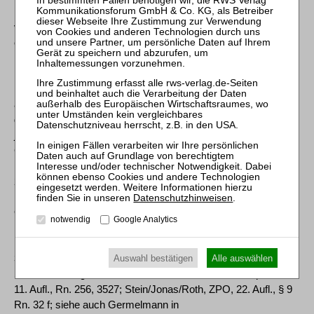
Kläger in der Regel vorrangig seinen Anspruch auf die
vereinbarte Vergütung wahren wollen. Sein Interesse
entspricht daher in etwa dem Wert einer alternativ möglichen
Klage auf Feststellung, daß der Dienstberechtigte zur
Fortzahlung der Vergütung über den Kündigungszeitpunkt
hinaus verpflichtet sei (BGH, Beschluß vom 13. Februar 1986
aaO). Das entspricht der ganz überwiegenden Meinung und
gilt auch für Organmitglieder von Handelsgesellschaften oder
juristischen Personen (vgl. zur Anwendbarkeit des § 17 Abs. 3
GKG auf die Mitglieder von Vertretungsorganen: BGH,
Beschluß vom 24. November 1980 - II ZR 183/80, NJW 1981,
2465 f; zur Wertberechnung bei Bestandsstreitigkeiten: OLG
Bamberg JurBüro 1988, 227; OLG Celle OLG-Rep. 1994, 298;
Datenschutzhinweisen
.
OLG Frankfurt am Main OLG-Rep. 1995, 238; KG NJW-RR
notwendig
Google Analytics
1997, 543, 544; OLG München OLG-Rep. 1998, 162; OLG
Naumburg OLG-Rep. 1995, 214, 215; LG Hamburg NZS 2002,
336; Hartmann, Kostengesetze, 35. Aufl., § 42 Rn. 43, 44;
Auswahl bestätigen
Alle auswählen
Schneider/Herget, Streitwert-Kommentar für den Zivilprozeß,
11. Aufl., Rn. 256, 3527; Stein/Jonas/Roth, ZPO, 22. Aufl., § 9
Rn. 32 f; siehe auch Germelmann in