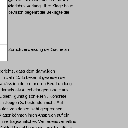
Maklerlohns verlangt. Ihre Klage hatte
nen Revision begehrt die Beklagte die
nd zur Zurückverweisung der Sache an
dgerichts, dass dem damaligen
s im Jahr 1985 bekannt gewesen sei.
nlässlich der notariellen Beurkundung
s damals als Altenheim genutzte Haus
jekt "günstig schießen". Konkrete
en Zeugen S. bestünden nicht. Auf
fer, von denen nicht gesprochen
Kläger könnten ihren Anspruch auf ein
in vertragsähnliches Vertrauensverhältnis
aklerklausel begründet worden, die als