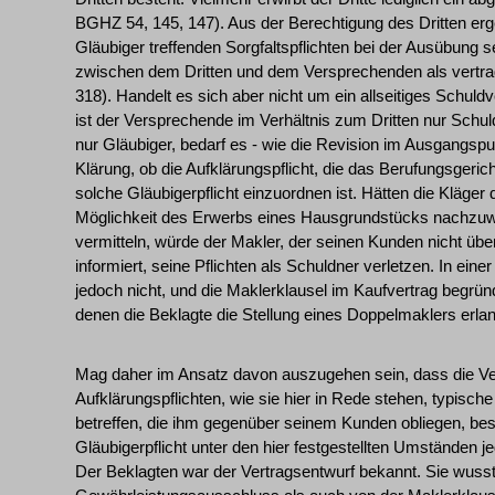
BGHZ 54, 145, 147). Aus der Berechtigung des Dritten erge
Gläubiger treffenden Sorgfaltspflichten bei der Ausübung s
zwischen dem Dritten und dem Versprechenden als vertra
318). Handelt es sich aber nicht um ein allseitiges Schuld
ist der Versprechende im Verhältnis zum Dritten nur Schuld
nur Gläubiger, bedarf es - wie die Revision im Ausgangspunk
Klärung, ob die Aufklärungspflicht, die das Berufungsgerich
solche Gläubigerpflicht einzuordnen ist. Hätten die Kläger d
Möglichkeit des Erwerbs eines Hausgrundstücks nachzuwe
vermitteln, würde der Makler, der seinen Kunden nicht üb
informiert, seine Pflichten als Schuldner verletzen. In ein
jedoch nicht, und die Maklerklausel im Kaufvertrag begrün
denen die Beklagte die Stellung eines Doppelmaklers erla
Mag daher im Ansatz davon auszugehen sein, dass die Ver
Aufklärungspflichten, wie sie hier in Rede stehen, typisc
betreffen, die ihm gegenüber seinem Kunden obliegen, be
Gläubigerpflicht unter den hier festgestellten Umständen 
Der Beklagten war der Vertragsentwurf bekannt. Sie wus