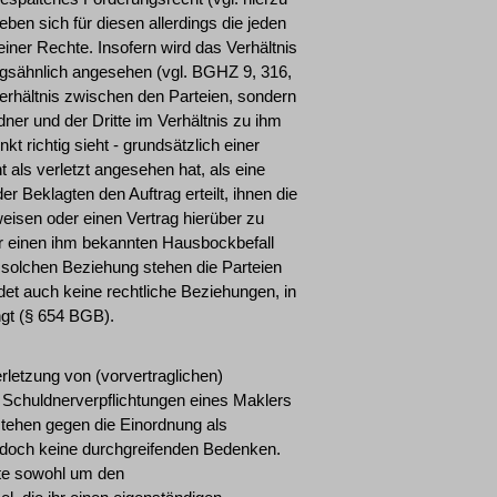
ben sich für diesen allerdings die jeden
einer Rechte. Insofern wird das Verhältnis
gsähnlich angesehen (vgl. BGHZ 9, 316,
verhältnis zwischen den Parteien, sondern
ner und der Dritte im Verhältnis zu ihm
t richtig sieht - grundsätzlich einer
t als verletzt angesehen hat, als eine
er Beklagten den Auftrag erteilt, ihnen die
isen oder einen Vertrag hierüber zu
er einen ihm bekannten Hausbockbefall
er solchen Beziehung stehen die Parteien
det auch keine rechtliche Beziehungen, in
ngt (§ 654 BGB).
letzung von (vorvertraglichen)
he Schuldnerverpflichtungen eines Maklers
stehen gegen die Einordnung als
jedoch keine durchgreifenden Bedenken.
ste sowohl um den