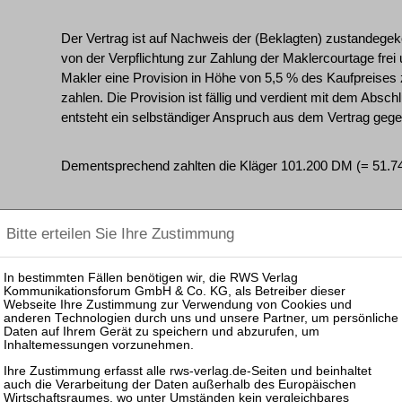
Der Vertrag ist auf Nachweis der (Beklagten) zustandege
von der Verpflichtung zur Zahlung der Maklercourtage frei 
Makler eine Provision in Höhe von 5,5 % des Kaufpreises
zahlen. Die Provision ist fällig und verdient mit dem Abs
entsteht ein selbständiger Anspruch aus dem Vertrag gege
Dementsprechend zahlten die Kläger 101.200 DM (= 51.742,
Nachdem die Kläger durch den Zeugen S. im März 1997 a
worden waren, nahmen sie die Verkäufer auf Rückzahlun
Rückübereignung des Hausgrundstücks in Anspruch. Das 
zugestellten Klage durch Urteil vom 9. April 1999 statt. Di
dann aber mit den Klägern am 28. April 2000 eine notariell
("Wandlungsvertrag mit Auflassung"). Hiernach verpflichte
Rückübertragung des Grundstücks zur Rückzahlung des 
95.000 DM und zur Zurücknahme ihrer Berufung.
Mit der Behauptung, dem damaligen Geschäftsführer der B