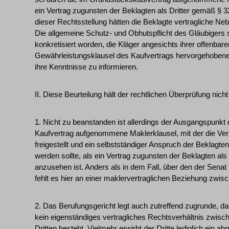
ein Vertrag zugunsten der Beklagten als Dritter gemäß §
dieser Rechtsstellung hätten die Beklagte vertragliche Neb
Die allgemeine Schutz- und Obhutspflicht des Gläubigers se
konkretisiert worden, die Kläger angesichts ihrer offenbare
Gewährleistungsklausel des Kaufvertrags hervorgehoben
ihre Kenntnisse zu informieren.
II. Diese Beurteilung hält der rechtlichen Überprüfung nicht
1. Nicht zu beanstanden ist allerdings der Ausgangspunkt 
Kaufvertrag aufgenommene Maklerklausel, mit der die Verkä
freigestellt und ein selbstständiger Anspruch der Beklagte
werden sollte, als ein Vertrag zugunsten der Beklagten als
anzusehen ist. Anders als in dem Fall, über den der Senat
fehlt es hier an einer maklervertraglichen Beziehung zwis
2. Das Berufungsgericht legt auch zutreffend zugrunde, da
kein eigenständiges vertragliches Rechtsverhältnis zwi
Dritten besteht. Vielmehr erwirbt der Dritte lediglich ein a