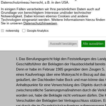
1985 bekannt gewesen, haben die Kläger Rückzahlung des 
in den Vorinstanzen Erfolg. Mit ihrer vom Senat zugelasse
Abweisung der Klage.
Datenschutzhinweisen
.
Entscheidungsgründe:
notwendig
Google Analytics
Die Revision führt zur Aufhebung des Berufungsurteils u
Auswahl bestätigen
Alle auswählen
das Berufungsgericht.
I. Das Berufungsgericht folgt den Feststellungen des Lan
Geschäftsführer der Beklagten der Hausbockbefall bereit
Denn er habe im Februar 1985 gegenüber dem Zeugen S. a
eines Kaufvertrags über eine Motoryacht in Bezug auf da
geäußert, der Dachboden habe Bock und man könne das Ob
Anhaltspunkte für eine Verwechslung des Objekts durch d
zwischenzeitliche Sanierungsmaßnahmen durch die Verkäu
worden sei, habe die Beklagte nicht vertrauen dürfen. Die 
Verschulden der Beklagten bei Vertragsschluss stützen. E
sei durch die im Grundstückskaufvertrag aufgenommene M