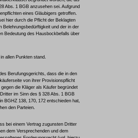
 328 Abs. 1 BGB anzusehen sei. Aufgrund
enpflichten eines Gläubigers getroffen.
i hier durch die Pflicht der Beklagten
n Belehrungsbedürftigkeit und der in der
en Bedeutung des Hausbockbefalls über
 in allen Punkten stand.
des Berufungsgerichts, dass die in den
uferseite von ihrer Provisionspflicht
n gegen die Kläger als Käufer begründet
 Dritter im Sinn des § 328 Abs. 1 BGB
 in BGHZ 138, 170, 172 entschieden hat,
chen den Parteien.
ss bei einem Vertrag zugunsten Dritter
schen dem Versprechenden und dem
bgespaltenes Forderungsrecht (vgl. hierzu