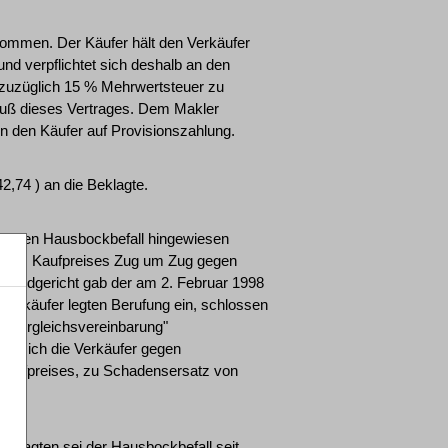
kommen. Der Käufer hält den Verkäufer
und verpflichtet sich deshalb an den
 zuzüglich 15 % Mehrwertsteuer zu
chluß dieses Vertrages. Dem Makler
n den Käufer auf Provisionszahlung.
74 ) an die Beklagte.
uf den Hausbockbefall hingewiesen
g des Kaufpreises Zug um Zug gegen
Landgericht gab der am 2. Februar 1998
e Verkäufer legten Berufung ein, schlossen
e "Vergleichsvereinbarung"
ten sich die Verkäufer gegen
Kaufpreises, zu Schadensersatz von
eklagten sei der Hausbockbefall seit