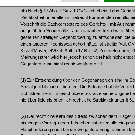
bb) Nach § 17 Abs. 2 Satz 1 GVG entscheidet das Gerich
Rechtsstreit unter allen in Betracht kommenden rechtlich
Vorschrift die Sachkompetenz des Gerichts - mit Ausnahm
aufgeführten Sonderfälle - auch darauf erstreckt wird, üb
gestellten streitigen Gegenforderung zu entscheiden, die 
einen anderen Rechtsweg gehört hätte, ist streitig (vgl.
Kissel/Mayer, GVG 4. Aufl. § 17 Rn. 52; Zöller/Gummer, Z
Meinungsstreit wird hier jedoch schon deshalb nicht entsch
Gegenforderung nicht rechtswegfremd ist.
(1) Zur Entscheidung über den Gegenanspruch sind im Strei
Sozialgerichtsbarkeit berufen. Die Beklagte hat die Verrec
Schuldnerin von ihr geschuldete Sozialversicherungsbeiträ
hierüber fiele als öffentlich-rechtliche Streitigkeit unter § 
(2) Der rechtliche Kern des Streits zwischen dem Kläger 
bisherigen Vortrag in den Tatsacheninstanzen allerdings 
Hauptforderung noch bei der Gegenforderung, sondern konze