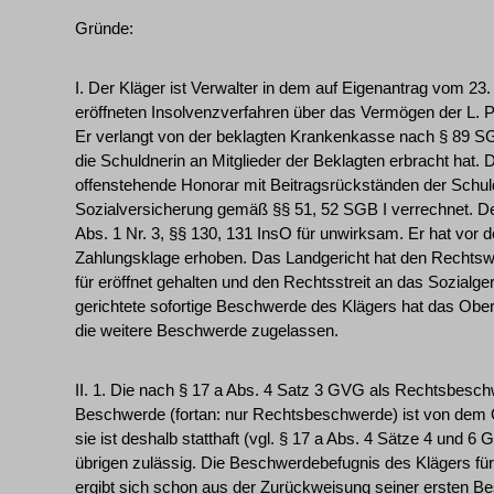
Gründe:
I. Der Kläger ist Verwalter in dem auf Eigenantrag vom 
eröffneten Insolvenzverfahren über das Vermögen der L. P
Er verlangt von der beklagten Krankenkasse nach § 89 S
die Schuldnerin an Mitglieder der Beklagten erbracht hat. 
offenstehende Honorar mit Beitragsrückständen der Schul
Sozialversicherung gemäß §§ 51, 52 SGB I verrechnet. De
Abs. 1 Nr. 3, §§ 130, 131 InsO für unwirksam. Er hat vor
Zahlungsklage erhoben. Das Landgericht hat den Rechtswe
für eröffnet gehalten und den Rechtsstreit an das Sozialg
gerichtete sofortige Beschwerde des Klägers hat das Obe
die weitere Beschwerde zugelassen.
II. 1. Die nach § 17 a Abs. 4 Satz 3 GVG als Rechtsbesc
Beschwerde (fortan: nur Rechtsbeschwerde) ist von dem 
sie ist deshalb statthaft (vgl. § 17 a Abs. 4 Sätze 4 und
übrigen zulässig. Die Beschwerdebefugnis des Klägers fü
ergibt sich schon aus der Zurückweisung seiner ersten B