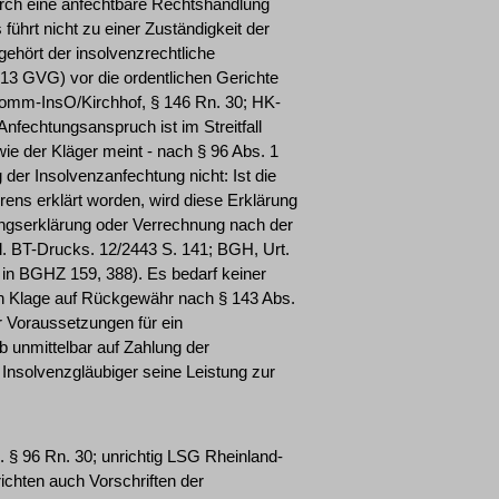
urch eine anfechtbare Rechtshandlung
 führt nicht zu einer Zuständigkeit der
gehört der insolvenzrechtliche
 13 GVG) vor die ordentlichen Gerichte
mm-InsO/Kirchhof, § 146 Rn. 30; HK-
 Anfechtungsanspruch ist im Streitfall
wie der Kläger meint - nach § 96 Abs. 1
der Insolvenzanfechtung nicht: Ist die
ens erklärt worden, wird diese Erklärung
ungserklärung oder Verrechnung nach der
l. BT-Drucks. 12/2443 S. 141; BGH, Urt.
. in BGHZ 159, 388). Es bedarf keiner
 Klage auf Rückgewähr nach § 143 Abs.
er Voraussetzungen für ein
b unmittelbar auf Zahlung der
 Insolvenzgläubiger seine Leistung zur
. § 96 Rn. 30; unrichtig LSG Rheinland-
ichten auch Vorschriften der