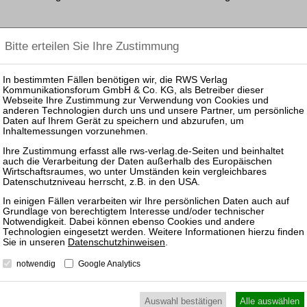
2. Die Rechtsbeschwerde ist unbegründet.
a) In verfahrensrechtlicher Hinsicht ist das Oberlandesgeri
ersten Beschwerde gegen die Entscheidung des Landgerich
Einlegung des Rechtsmittels (§ 17 a Abs. 4 Satz 3 GVG, §
Kläger gewahrt.
b) In der Sache selbst haben die Vorinstanzen den Rechts
Recht verneint.
aa) Bei Streitigkeiten über die Vergütung der ambulanten P
hauswirtschaftlichen Versorgung (§ 89 SGB XI) greift di
Nr. 2, Abs. 2 Satz 1 SGG, bei privater Pflegeversicherung
Datenschutzhinweisen
.
ein. Danach entscheiden die Gerichte der Sozialgerichtsba
Pflegeversicherung über öffentlich-rechtliche wie privatrec
notwendig
Google Analytics
ausdrücklichen Rechtswegzuweisung ist über die Klagefo
Sozialgerichten zu entscheiden. Dies wird von der Rechtsb
Auswahl bestätigen
Alle auswählen