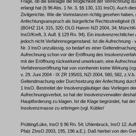
Frage, ob die Beklagte die Möglichkeit der Verrechnung d
erlangt hat (§ 96 Abs. 1 Nr. 3, §§ 130, 131 InsO). Auch dies
Zivilgerichte. Wie die Vorinstanzen richtig gesehen haben, 
Anfechtungsanspruch als bürgerliche Rechtsstreitigkeit (§
(BGHZ 114, 315, 320; OLG Hamm NZI 2004, 34; MünchKo
InsO/Kreft, 3. Aufl. § 129 Rn. 94). Ein insolvenzrechtlicher
jedoch nicht Verfahrensgegenstand. Ist die Aufrechnung - 
Nr. 3 InsO unzulässig, so bedarf es einer Geltendmachung 
Aufrechnung schon vor der Eröffnung des Insolvenzverfahr
mit der Eröffnung rückwirkend unwirksam; eine Aufrechn
Verfahrenseröffnung hat von vornherein keine Wirkung (vg
v. 29. Juni 2004 - IX ZR 195/03, NZI 2004, 580, 582, z.V.b
Geltendmachung oder Durchsetzung der Anfechtung durch
1 InsO. Bestreitet der Insolvenzgläubiger das Vorliegen d
Aufrechnungsverbot, so hat der Insolvenzverwalter deshal
Hauptforderung zu klagen. Ist die Klage begründet, hat der
Insolvenzmasse zu erbringen (vgl. Kübler/
Prütting/Lüke, InsO § 96 Rn. 54; Uhlenbruck, InsO 12. Aufl
Pfalz ZInsO 2003, 195, 196 a.E.). Daß hierbei von den Ger