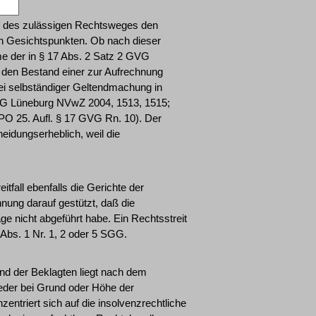
t des zulässigen Rechtsweges den
en Gesichtspunkten. Ob nach dieser
e der in § 17 Abs. 2 Satz 2 GVG
er den Bestand einer zur Aufrechnung
bei selbständiger Geltendmachung in
 OVG Lüneburg NVwZ 2004, 1513, 1515;
PO 25. Aufl. § 17 GVG Rn. 10). Der
eidungserheblich, weil die
tfall ebenfalls die Gerichte der
hnung darauf gestützt, daß die
ge nicht abgeführt habe. Ein Rechtsstreit
51 Abs. 1 Nr. 1, 2 oder 5 SGG.
und der Beklagten liegt nach dem
weder bei Grund oder Höhe der
ntriert sich auf die insolvenzrechtliche