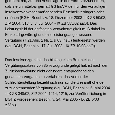
gemacht hat, Zu- und Abschläge in der Form vorzunehmen,
daß sie unmittelbar gemäß § 3 InsVV den für den vorläufigen
Insolvenzverwalter maßgebenden Bruchteil verringern oder
erhöhen (BGH, Beschl. v. 18. Dezember 2003 - IX ZB 50/03,
ZIP 2004, 518; v. 8. Juli 2004 - IX ZB 589/02 aaO). Das
Leistungsbild der entfalteten Verwaltertätigkeit muß dabei im
Einzelfall gewürdigt und eine leistungsangemessene
Vergütung (§ 21 Abs. 2 Nr. 1, § 63 InsO) festgesetzt werden
(vgl. BGH, Beschl. v. 17. Juli 2003 - IX ZB 10/03 aaO).
Das Insolvenzgericht, das bislang einen Bruchteil des
Vergütungssatzes von 35 % zugrunde gelegt hat, ist nach der
Zurückverweisung nicht gehindert, entsprechend den
genannten Vorgaben zu verfahren; das Verbot der
Schlechterstellung bezieht sich nur auf die Gesamthöhe der
zuzuerkennenden Vergütung (vgl. BGH, Beschl. v. 6. Mai 2004
- IX ZB 349/02, ZIP 2004, 1214, 1215, zur Veröffentlichung in
BGHZ vorgesehen; Beschl. v. 24. Mai 2005 - IX ZB 6/03
z.V.b.).