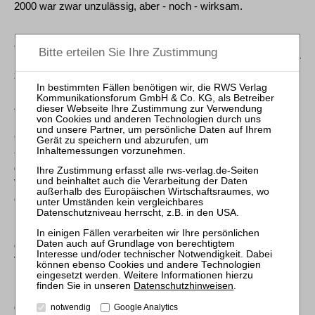
2000 war zwar unzulässig, aber - noch - wirksam.
a) Die pauschale gerichtliche Ermächtigung des vorläufigen
Insolvenzverwalters, mit rechtlicher Wirkung für den Schuldner
zu handeln, ist unzulässig. Der vorläufige schwache
Insolvenzverwalter darf, wenn zugleich ein allgemeiner
Zustimmungsvorbehalt (§ 22 Abs. 2 Nr. 2 Fall 2 InsO) erlassen
ist, zugleich dazu ermächtigt werden, über bestimmte
Gegenstände des Schuldnervermögens zu verfügen. Er kann
- ohne begleitendes allgemeines Verfügungsverbot - auch
dazu ermächtigt werden, einzelne im voraus genau festgelegte
Verpflichtungen zu Lasten der späteren Insolvenzmasse
einzugehen, soweit dies für eine erfolgreiche Verwaltung nötig
ist. Müssen dazu nur einzelne Masseverbindlichkeiten von
begrenztem Umfang begründet werden, ist deswegen nicht
ohne weiteres der Erlaß eines allgemeinen
Verfügungsverbotes nach § 22 Abs. 1 InsO erforderlich. Das
Insolvenzgericht darf nach § 22 Abs. 2 InsO die Pflichten und
Datenschutzhinweisen
.
Befugnisse des schwachen vorläufigen Insolvenzverwalters
grundsätzlich bis hin zur Grenze des mit einem begleitenden
notwendig
Google Analytics