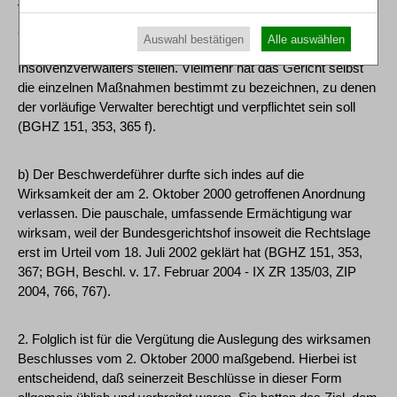
Verfügungsverbot bestellten starken vorläufigen Verwalters (§
22 Abs. 1 InsO) ausdehnen. Es darf die Befugnisse jedoch
Auswahl bestätigen
Alle auswählen
nicht - wie hier geschehen - in das Ermessen des schwachen
Insolvenzverwalters stellen. Vielmehr hat das Gericht selbst
die einzelnen Maßnahmen bestimmt zu bezeichnen, zu denen
der vorläufige Verwalter berechtigt und verpflichtet sein soll
(BGHZ 151, 353, 365 f).
b) Der Beschwerdeführer durfte sich indes auf die
Wirksamkeit der am 2. Oktober 2000 getroffenen Anordnung
verlassen. Die pauschale, umfassende Ermächtigung war
wirksam, weil der Bundesgerichtshof insoweit die Rechtslage
erst im Urteil vom 18. Juli 2002 geklärt hat (BGHZ 151, 353,
367; BGH, Beschl. v. 17. Februar 2004 - IX ZR 135/03, ZIP
2004, 766, 767).
2. Folglich ist für die Vergütung die Auslegung des wirksamen
Beschlusses vom 2. Oktober 2000 maßgebend. Hierbei ist
entscheidend, daß seinerzeit Beschlüsse in dieser Form