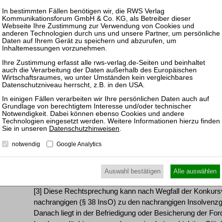
Gründe:
[1] Die Beschwerde deckt keinen Zulassungsgrund auf. D
Berufungsgerichts aufgeworfenen Rechtsfragen sind nicht 
Streitfall nach den unangefochtenen Feststellungen des B
einzige Gläubigerin im Rang des § 38 InsO ist, an einer G
InsO) als Voraussetzung einer Vorsatzanfechtung (§ 133 Ab
[2] 1. Nach der bereits unter der Geltung der Konkursor
Bundesgerichtshofs entfällt eine Gläubigerbenachteiligun
Betrag gerade die Gläubiger befriedigt wurden, die auch d
Datenschutzhinweisen
.
wäre er im Vermögen des Schuldners verblieben, hätte bef
Gläubiger bedeutet es keinen Unterschied, ob bevorrechti
notwendig
Google Analytics
der Eröffnung die ihnen zustehenden Beträge erhalten (BG
BGHZ 114, 315, 322).
Auswahl bestätigen
Alle auswählen
[3] Diese Rechtsprechung kann nach Wegfall der Konkursvo
nachrangigen (§ 38 InsO) zu den nachrangigen Insolvenzg
Danach liegt in der Befriedigung oder Besicherung der Fo