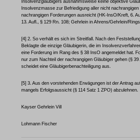
Insolvenzgläubigers ausnahmsweise keine objektive Gläub
Insolvenzmasse zur Befriedigung aller nicht nachrangigen
nachrangigen Forderungen ausreicht (HK-InsO/Kreft, 6. Auf
13. Aufl., § 129 Rn. 108; Gehrlein in Ahrens/Gehrlein/Rings
[4] 2. So verhält es sich im Streitfall. Nach den Feststellu
Beklagte die einzige Gläubigerin, die im Insolvenzverfah
eine Forderung im Rang des § 38 InsO angemeldet hat. Fol
nur zum Nachteil der nachrangigen Gläubiger gehen (§ 39 
scheidet eine Gläubigerbenachteiligung aus.
[5] 3. Aus den vorstehenden Erwägungen ist der Antrag au
mangels Erfolgsaussicht (§ 114 Satz 1 ZPO) abzulehnen.
Kayser Gehrlein Vill
Lohmann Fischer