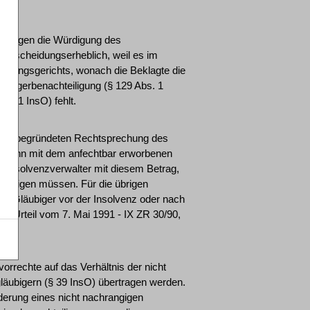
ie gegen die Würdigung des
entscheidungserheblich, weil es im
erufungsgerichts, wonach die Beklagte die
läubigerbenachteiligung (§ 129 Abs. 1
s. 1 InsO) fehlt.
dnung begründeten Rechtsprechung des
g, wenn mit dem anfechtbar erworbenen
er Insolvenzverwalter mit diesem Betrag,
riedigen müssen. Für die übrigen
gte Gläubiger vor der Insolvenz oder nach
H, Urteil vom 7. Mai 1991 - IX ZR 30/90,
rrechte auf das Verhältnis der nicht
läubigern (§ 39 InsO) übertragen werden.
rderung eines nicht nachrangigen