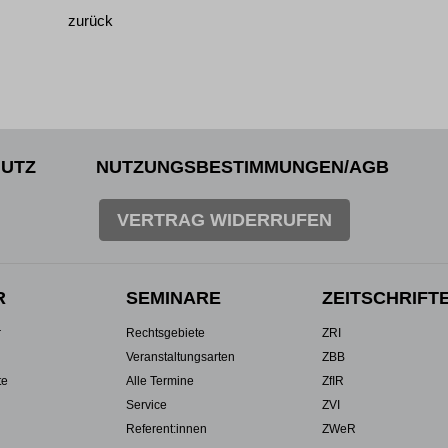
zurück
UTZ
NUTZUNGSBESTIMMUNGEN/AGB
VERTRAG WIDERRUFEN
R
SEMINARE
ZEITSCHRIFT
r
Rechtsgebiete
ZRI
Veranstaltungsarten
ZBB
te
Alle Termine
ZfIR
Service
ZVI
Referent:innen
ZWeR