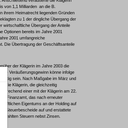
 Anschließend veräußerte die Klägerin
 von 1,1 Milliarden  an die B.
 in ihrem Heimatrecht liegenden Gründen
klagten zu 1 der dingliche Übergang der
 wirtschaftliche Übergang der Anteile
he Optionen bereits im Jahre 2001
Jahre 2001 umfangreiche
t. Die Übertragung der Geschäftsanteile
enüber der Klägerin im Jahre 2003 die
zielte Veräußerungsgewinn könne infolge
flichtig sein. Nach Maßgabe im März und
 die Klägerin, die gleichzeitig
ntsprechend einer mit der Klägerin am 22.
ige Finanzamt, das nach erneuter
chaftlichen Eigentums an der Holding auf
die Steuerbescheide auf und erstattete
 gezahlten Steuern nebst Zinsen.