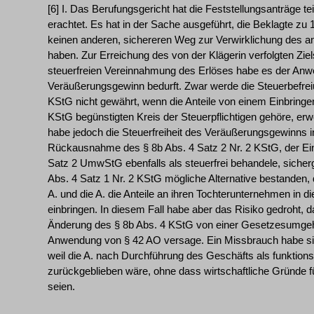
[6] I. Das Berufungsgericht hat die Feststellungsanträge tei
erachtet. Es hat in der Sache ausgeführt, die Beklagte zu 1 
keinen anderen, sichereren Weg zur Verwirklichung des a
haben. Zur Erreichung des von der Klägerin verfolgten Zie
steuerfreien Vereinnahmung des Erlöses habe es der Anw
Veräußerungsgewinn bedurft. Zwar werde die Steuerbefrei
KStG nicht gewährt, wenn die Anteile von einem Einbringe
KStG begünstigten Kreis der Steuerpflichtigen gehöre, er
habe jedoch die Steuerfreiheit des Veräußerungsgewinns 
Rückausnahme des § 8b Abs. 4 Satz 2 Nr. 2 KStG, der Ei
Satz 2 UmwStG ebenfalls als steuerfrei behandele, sicherge
Abs. 4 Satz 1 Nr. 2 KStG mögliche Alternative bestanden, d
A. und die A. die Anteile an ihren Tochterunternehmen in
einbringen. In diesem Fall habe aber das Risiko gedroht,
Änderung des § 8b Abs. 4 KStG von einer Gesetzesumgehu
Anwendung von § 42 AO versage. Ein Missbrauch habe sic
weil die A. nach Durchführung des Geschäfts als funktions
zurückgeblieben wäre, ohne dass wirtschaftliche Gründe 
seien.