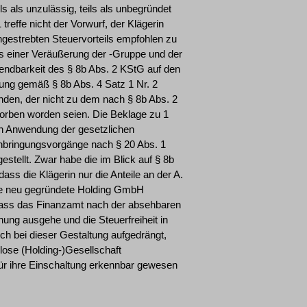
ls als unzulässig, teils als unbegründet
treffe nicht der Vorwurf, der Klägerin
ngestrebten Steuervorteils empfohlen zu
ls einer Veräußerung der -Gruppe und der
endbarkeit des § 8b Abs. 2 KStG auf den
ung gemäß § 8b Abs. 4 Satz 1 Nr. 2
nden, der nicht zu dem nach § 8b Abs. 2
worben worden seien. Die Beklage zu 1
in Anwendung der gesetzlichen
nbringungsvorgänge nach § 20 Abs. 1
stellt. Zwar habe die im Blick auf § 8b
ass die Klägerin nur die Anteile an der A.
 die neu gegründete Holding GmbH
 dass das Finanzamt nach der absehbaren
ng ausgehe und die Steuerfreiheit in
h bei dieser Gestaltung aufgedrängt,
lose (Holding-)Gesellschaft
für ihre Einschaltung erkennbar gewesen