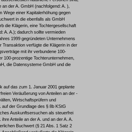
le an der A. GmbH (nachfolgend: A. ),
m Wege einer Kapitalerhöhung gegen
chwert in die ebenfalls als GmbH
 die Klägerin, eine Tochtergesellschaft
d: A. A.); dadurch sollte vermieden
 Jahres 1999 gegründeten Unternehmens
 Transaktion verfügte die Klägerin in der
gsverträge mit ihr verbundene 100-
vier 100-prozentige Tochterunternehmen,
mbH, die Datensysteme GmbH und die
ck auf das zum 1. Januar 2001 geplante
reien Veräußerung von Anteilen an der -
älten, Wirtschaftsprüfern und
1 auf der Grundlage des § 8b KStG
iches Auskunftsersuchen als steuerfrei
ihre Anteile an der A. und an der A. A.
rlichen Buchwert (§ 21 Abs. 1 Satz 2