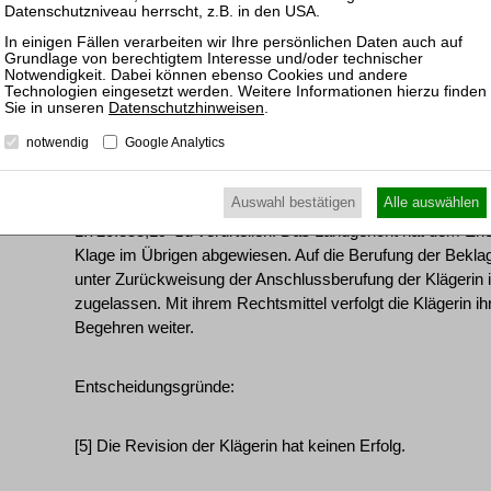
[4] Die Klägerin hat - vor der Einigung mit der Finanzverw
teilweiser Klagerücknahme gegen die Beklagten zu 2, 3, 5 
zu 1 Feststellungsklage des Inhalts erhoben, dass die Bekla
jeglichen Nachteil aus der Besteuerung des Veräußerungsg
Datenschutzhinweisen
.
hinsichtlich des Steuerschadens nach der Einigung mit dem
weitere Feststellung begehrt, dass die Beklagten zu 1, 2, 3,
notwendig
Google Analytics
der Rechtsberatung zur Abwendung der Steuerschuld zu ers
der Feststellungsklage hat die Klägerin, die den Beklagten
Auswahl bestätigen
Alle auswählen
Erlangung der Steuerbefreiung eingeschlagen zu haben, be
1.720.853,19  zu verurteilen. Das Landgericht hat dem Er
Klage im Übrigen abgewiesen. Auf die Berufung der Beklag
unter Zurückweisung der Anschlussberufung der Klägerin
zugelassen. Mit ihrem Rechtsmittel verfolgt die Klägerin 
Begehren weiter.
Entscheidungsgründe:
[5] Die Revision der Klägerin hat keinen Erfolg.