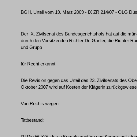
BGH, Urteil vom 19. März 2009 - IX ZR 214/07 - OLG Düs
Der IX. Zivilsenat des Bundesgerichtshofs hat auf die m
durch den Vorsitzenden Richter Dr. Ganter, die Richter Raeb
und Grupp
für Recht erkannt:
Die Revision gegen das Urteil des 23. Zivilsenats des Ob
Oktober 2007 wird auf Kosten der Klägerin zurückgewiese
Von Rechts wegen
Tatbestand:
[1] Die W. KG, deren Komplementäre und Kommanditisten a