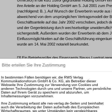
UmwStG) in die kurz zuvor gegründete Holding GmbH ein.
ihre Anteile an der Holding GmbH am 5. Juli 2001 zum Preis
(nachfolgend: B. ). Auf Wunsch der Erwerberin wurde aus
abweichend von dem ursprünglichen Vertragsmodell der Be
Geschäftsanteile auf das Jahr 2002 verschoben, jedoch der
und der Gegenleistung durch wechselseitige unwiderruflic
sichergestellt. Außerdem wurden der Erwerberin ab dem 
Einflussmöglichkeiten auf die Geschäftsführung eingeräum
wurde am 14. Mai 2002 notariell beurkundet.
[3] Ein Betriebsprüfer des Finanzamts Neuss I vertrat geg
Auffassung, der von ihr durch den Verkauf der -Gruppe er
einer zwischenzeitlichen Änderung des § 8b KStG steuerp
April 2004 gegen sie ergangener Steuerbescheide entrichtete
Einspruch einlegte, Steuern in Höhe von rund 255 Mio. . E
November 2004 getroffenen Übereinkunft hob das zuständ
Prüfung des Sachverhalts von einer Übertragung des wirts
die B. mit dem Vertragsschluss vom 5. Juli 2001 ausging, 
der nunmehr anderweitig steuerlich beratenen Klägerin die