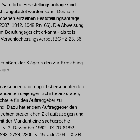
d. Sämtliche Feststellungsanträge sind
icht angelastet werden kann. Deshalb
rhobenen einzelnen Feststellungsanträge
IP 2007, 1942, 1948 Rn. 66). Die Abweisung
 Berufungsgericht erkannt - als teils
s Verschlechterungsverbot (BGHZ 23, 36,
erstoßen, der Klägerin den zur Erreichung
lagen.
 umfassenden und möglichst erschöpfenden
andanten diejenigen Schritte anzuraten,
chteile für den Auftraggeber zu
ind. Dazu hat er dem Auftraggeber den
trebten steuerlichen Ziel aufzuzeigen und
amit der Mandant eine sachgerechte
. v. 3. Dezember 1992 - IX ZR 61/92,
93, 2799, 2800; v. 15. Juli 2004 - IX ZR