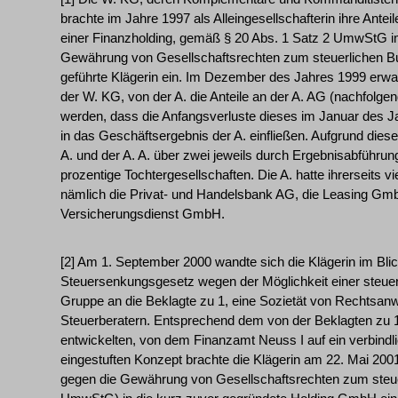
brachte im Jahre 1997 als Alleingesellschafterin ihre Antei
einer Finanzholding, gemäß § 20 Abs. 1 Satz 2 UmwStG i
Gewährung von Gesellschaftsrechten zum steuerlichen Bu
geführte Klägerin ein. Im Dezember des Jahres 1999 erwarb
der W. KG, von der A. die Anteile an der A. AG (nachfolgen
werden, dass die Anfangsverluste dieses im Januar des
in das Geschäftsergebnis der A. einfließen. Aufgrund dieser
A. und der A. A. über zwei jeweils durch Ergebnisabführun
prozentige Tochtergesellschaften. Die A. hatte ihrerseits 
nämlich die Privat- und Handelsbank AG, die Leasing G
Versicherungsdienst GmbH.
[2] Am 1. September 2000 wandte sich die Klägerin im Bli
Steuersenkungsgesetz wegen der Möglichkeit einer steuerf
Gruppe an die Beklagte zu 1, eine Sozietät von Rechtsanw
Steuerberatern. Entsprechend dem von der Beklagten zu 
entwickelten, von dem Finanzamt Neuss I auf ein verbindl
eingestuften Konzept brachte die Klägerin am 22. Mai 2001 
gegen die Gewährung von Gesellschaftsrechten zum steue