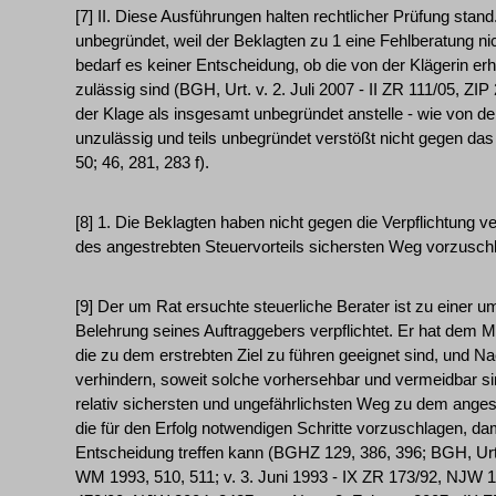
[7] II. Diese Ausführungen halten rechtlicher Prüfung stan
unbegründet, weil der Beklagten zu 1 eine Fehlberatung n
bedarf es keiner Entscheidung, ob die von der Klägerin e
zulässig sind (BGH, Urt. v. 2. Juli 2007 - II ZR 111/05, Z
der Klage als insgesamt unbegründet anstelle - wie von dem
unzulässig und teils unbegründet verstößt nicht gegen da
50; 46, 281, 283 f).
[8] 1. Die Beklagten haben nicht gegen die Verpflichtung v
des angestrebten Steuervorteils sichersten Weg vorzusch
[9] Der um Rat ersuchte steuerliche Berater ist zu einer
Belehrung seines Auftraggebers verpflichtet. Er hat dem M
die zu dem erstrebten Ziel zu führen geeignet sind, und Na
verhindern, soweit solche vorhersehbar und vermeidbar s
relativ sichersten und ungefährlichsten Weg zu dem anges
die für den Erfolg notwendigen Schritte vorzuschlagen, d
Entscheidung treffen kann (BGHZ 129, 386, 396; BGH, Urt
WM 1993, 510, 511; v. 3. Juni 1993 - IX ZR 173/92, NJW 19