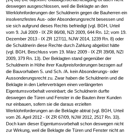
deswegen ausgeschlossen, weil die Beklagte an den
Werklohnforderungen der Schuldnerin gegen die Bauherren ein
insolvenzfestes Aus- oder Absonderungsrecht besessen und
sie sich aufgrund dieses Rechts befriedigt (vgl. BGH, Urteil
vom 9. Juli 2009 - IX ZR 86/08, NZI 2009, 644 Rn. 12; vom 19.
Dezember 2013 - IX ZR 127/11, NJW 2014, 1239 Rn. 8) oder
die Schuldnerin diese Rechte durch Zahlung abgelöst hätte
(vgl. BGH, Beschluss vom 19. März 2009 - IX ZR 39/08, NZI
2009, 379 Rn. 13). Der Beklagten stand gegenüber der
Schuldnerin in Höhe ihrer Kaufpreisforderungen bezogen auf
die Bauvorhaben S. und Sch. /A. kein Absonderungs- oder
Aussonderungsrecht zu. Zwar haben die Schuldnerin und die
Beklagte in den Lieferverträgen einen verlängerten
Eigentumsvorbehalt vereinbart; die Schuldnerin durfte
deswegen die Türen und Fenster in die Bauten ihrer Kunden
nur einbauen, sofern sie die daraus erzielten
Werklohnforderungen an die Beklagte abtrat (vgl. BGH, Urteil
vom 26. April 2012 - IX ZR 67/09, NJW 2012, 2517 Rn. 33).
Doch kam dieser Eigentumsvorbehalt schon deswegen nicht
zur Wirkung, weil die Beklagte die Türen und Fenster nicht an