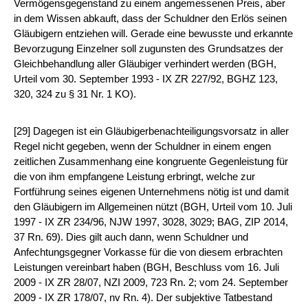
Vermögensgegenstand zu einem angemessenen Preis, aber
in dem Wissen abkauft, dass der Schuldner den Erlös seinen
Gläubigern entziehen will. Gerade eine bewusste und erkannte
Bevorzugung Einzelner soll zugunsten des Grundsatzes der
Gleichbehandlung aller Gläubiger verhindert werden (BGH,
Urteil vom 30. September 1993 - IX ZR 227/92, BGHZ 123,
320, 324 zu § 31 Nr. 1 KO).
[29] Dagegen ist ein Gläubigerbenachteiligungsvorsatz in aller
Regel nicht gegeben, wenn der Schuldner in einem engen
zeitlichen Zusammenhang eine kongruente Gegenleistung für
die von ihm empfangene Leistung erbringt, welche zur
Fortführung seines eigenen Unternehmens nötig ist und damit
den Gläubigern im Allgemeinen nützt (BGH, Urteil vom 10. Juli
1997 - IX ZR 234/96, NJW 1997, 3028, 3029; BAG, ZIP 2014,
37 Rn. 69). Dies gilt auch dann, wenn Schuldner und
Anfechtungsgegner Vorkasse für die von diesem erbrachten
Leistungen vereinbart haben (BGH, Beschluss vom 16. Juli
2009 - IX ZR 28/07, NZI 2009, 723 Rn. 2; vom 24. September
2009 - IX ZR 178/07, nv Rn. 4). Der subjektive Tatbestand