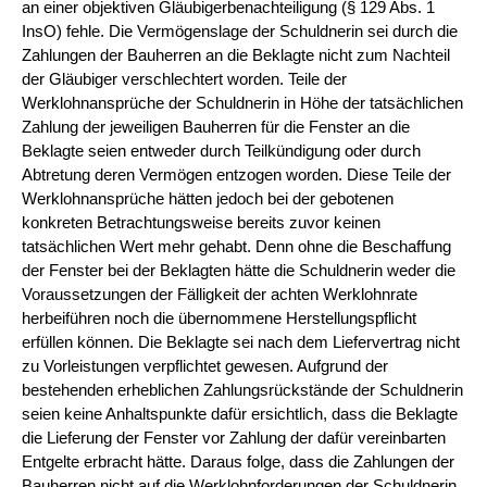
an einer objektiven Gläubigerbenachteiligung (§ 129 Abs. 1
InsO) fehle. Die Vermögenslage der Schuldnerin sei durch die
Zahlungen der Bauherren an die Beklagte nicht zum Nachteil
der Gläubiger verschlechtert worden. Teile der
Werklohnansprüche der Schuldnerin in Höhe der tatsächlichen
Zahlung der jeweiligen Bauherren für die Fenster an die
Beklagte seien entweder durch Teilkündigung oder durch
Abtretung deren Vermögen entzogen worden. Diese Teile der
Werklohnansprüche hätten jedoch bei der gebotenen
konkreten Betrachtungsweise bereits zuvor keinen
tatsächlichen Wert mehr gehabt. Denn ohne die Beschaffung
der Fenster bei der Beklagten hätte die Schuldnerin weder die
Voraussetzungen der Fälligkeit der achten Werklohnrate
herbeiführen noch die übernommene Herstellungspflicht
erfüllen können. Die Beklagte sei nach dem Liefervertrag nicht
zu Vorleistungen verpflichtet gewesen. Aufgrund der
bestehenden erheblichen Zahlungsrückstände der Schuldnerin
seien keine Anhaltspunkte dafür ersichtlich, dass die Beklagte
die Lieferung der Fenster vor Zahlung der dafür vereinbarten
Entgelte erbracht hätte. Daraus folge, dass die Zahlungen der
Bauherren nicht auf die Werklohnforderungen der Schuldnerin