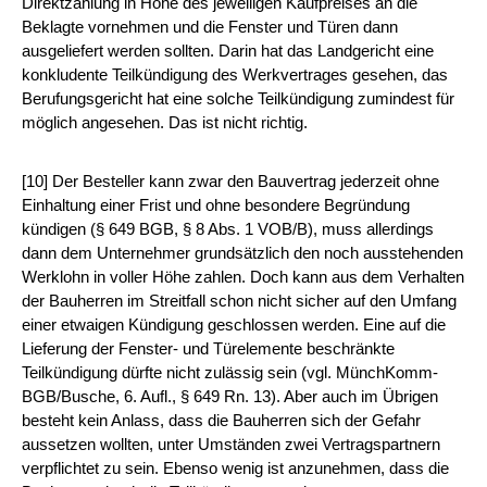
Direktzahlung in Höhe des jeweiligen Kaufpreises an die
Beklagte vornehmen und die Fenster und Türen dann
ausgeliefert werden sollten. Darin hat das Landgericht eine
konkludente Teilkündigung des Werkvertrages gesehen, das
Berufungsgericht hat eine solche Teilkündigung zumindest für
möglich angesehen. Das ist nicht richtig.
[10] Der Besteller kann zwar den Bauvertrag jederzeit ohne
Einhaltung einer Frist und ohne besondere Begründung
kündigen (§ 649 BGB, § 8 Abs. 1 VOB/B), muss allerdings
dann dem Unternehmer grundsätzlich den noch ausstehenden
Werklohn in voller Höhe zahlen. Doch kann aus dem Verhalten
der Bauherren im Streitfall schon nicht sicher auf den Umfang
einer etwaigen Kündigung geschlossen werden. Eine auf die
Lieferung der Fenster- und Türelemente beschränkte
Teilkündigung dürfte nicht zulässig sein (vgl. MünchKomm-
BGB/Busche, 6. Aufl., § 649 Rn. 13). Aber auch im Übrigen
besteht kein Anlass, dass die Bauherren sich der Gefahr
aussetzen wollten, unter Umständen zwei Vertragspartnern
verpflichtet zu sein. Ebenso wenig ist anzunehmen, dass die