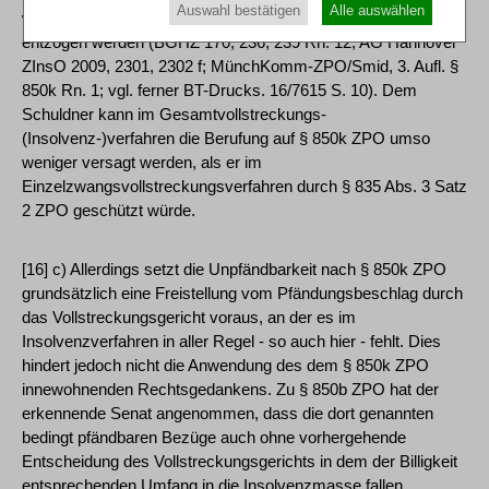
Auswahl bestätigen
Alle auswählen
weggepfändet und dem Schuldner somit die Lebensgrundlage
entzogen werden (BGHZ 170, 236, 239 Rn. 12; AG Hannover
ZInsO 2009, 2301, 2302 f; MünchKomm-ZPO/Smid, 3. Aufl. §
850k Rn. 1; vgl. ferner BT-Drucks. 16/7615 S. 10). Dem
Schuldner kann im Gesamtvollstreckungs-
(Insolvenz-)verfahren die Berufung auf § 850k ZPO umso
weniger versagt werden, als er im
Einzelzwangsvollstreckungsverfahren durch § 835 Abs. 3 Satz
2 ZPO geschützt würde.
[16] c) Allerdings setzt die Unpfändbarkeit nach § 850k ZPO
grundsätzlich eine Freistellung vom Pfändungsbeschlag durch
das Vollstreckungsgericht voraus, an der es im
Insolvenzverfahren in aller Regel - so auch hier - fehlt. Dies
hindert jedoch nicht die Anwendung des dem § 850k ZPO
innewohnenden Rechtsgedankens. Zu § 850b ZPO hat der
erkennende Senat angenommen, dass die dort genannten
bedingt pfändbaren Bezüge auch ohne vorhergehende
Entscheidung des Vollstreckungsgerichts in dem der Billigkeit
entsprechenden Umfang in die Insolvenzmasse fallen.