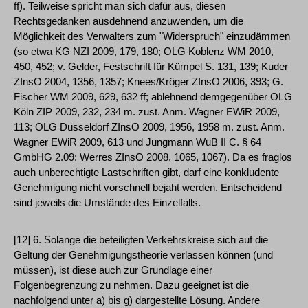
ff). Teilweise spricht man sich dafür aus, diesen
Rechtsgedanken ausdehnend anzuwenden, um die
Möglichkeit des Verwalters zum "Widerspruch" einzudämmen
(so etwa KG NZI 2009, 179, 180; OLG Koblenz WM 2010,
450, 452; v. Gelder, Festschrift für Kümpel S. 131, 139; Kuder
ZInsO 2004, 1356, 1357; Knees/Kröger ZInsO 2006, 393; G.
Fischer WM 2009, 629, 632 ff; ablehnend demgegenüber OLG
Köln ZIP 2009, 232, 234 m. zust. Anm. Wagner EWiR 2009,
113; OLG Düsseldorf ZInsO 2009, 1956, 1958 m. zust. Anm.
Wagner EWiR 2009, 613 und Jungmann WuB II C. § 64
GmbHG 2.09; Werres ZInsO 2008, 1065, 1067). Da es fraglos
auch unberechtigte Lastschriften gibt, darf eine konkludente
Genehmigung nicht vorschnell bejaht werden. Entscheidend
sind jeweils die Umstände des Einzelfalls.
[12] 6. Solange die beteiligten Verkehrskreise sich auf die
Geltung der Genehmigungstheorie verlassen können (und
müssen), ist diese auch zur Grundlage einer
Folgenbegrenzung zu nehmen. Dazu geeignet ist die
nachfolgend unter a) bis g) dargestellte Lösung. Andere