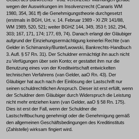
wegen der Auswirkungen im Insolvenzrecht (Canaris WM
1980, 354, 361 ff) die Genehmigungstheorie durchgesetzt
(erstmals in BGH, Urt. v. 14. Februar 1989 - XI ZR 141/88,
WM 1989, 520, 521; weiter BGHZ 144, 349, 353 f; 162, 294,
303; 167, 171, 174; 177, 69, 74). Danach erlangt der Gläubiger
aufgrund der Einziehungsermächtigung keinerlei Rechte (van
Gelder in Schimansky/Bunte/Lwowski, Bankrechts-Handbuch
3. Aufl. § 57 Rn. 31). Der Schuldner ermächtigt ihn auch nicht
zu Verfügungen über sein Konto; er gestattet ihm nur die
Benutzung eines von der Kreditwirtschaft entwickelten
technischen Verfahrens (van Gelder, aaO Rn. 43). Der
Gläubiger hat auch nach der Einlösung der Lastschrift nur
seinen schuldrechtlichen Anspruch. Dieser ist erst erfüllt, wenn
der Schuldner dem Gläubiger durch Widerspruch die Leistung
nicht mehr entziehen kann (van Gelder, aaO § 58 Rn. 175).
Dies ist erst der Fall, wenn der Schuldner die
Lastschriftbuchung genehmigt oder die Genehmigung gemäß
den allgemeinen Geschäftsbedingungen des Kreditinstituts
(Zahlstelle) wirksam fingiert wird.