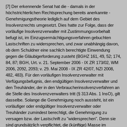
[7] Der erkennende Senat hat die - damals in der
höchstrichterlichen Rechtsprechung bereits anerkannte -
Genehmigungstheorie lediglich auf dem Gebiet des
Insolvenzrechts umgesetzt. Dies hatte zur Folge, dass der
vorläufige Insolvenzverwalter mit Zustimmungsvorbehalt
befugt ist, im Einzugsermächtigungsverfahren gebuchten
Lastschriften zu widersprechen, und zwar unabhängig davon,
ob dem Schuldner eine sachlich berechtigte Einwendung
gegen die Gläubigerforderung zusteht (BGHZ 161, 49, 52; 174,
84, 87; BGH, Urt. v. 21. September 2006 - IX ZR 173/02, WM
2006, 2092, 2093; v. 29. Mai 2008 - IX ZR 42/07, NZI 2008,
482, 483). Für den vorläufigen Insolvenzverwalter mit
Verfügungsbefugnis, den endgültigen Insolvenzverwalter und
den Treuhänder, der in den Verbraucherinsolvenzverfahren an
die Stelle des Insolvenzverwalters tritt (§ 313 Abs. 1 InsO), gilt
dasselbe. Solange die Genehmigung noch aussteht, ist ein
vorläufiger oder endgültiger Insolvenzverwalter oder
Treuhänder zumindest berechtigt, die Genehmigung zu
versagen bzw. der Lastschrift zu "widersprechen". Denn sie
sind grundsätzlich verpflichtet, die (künftige) Masse im