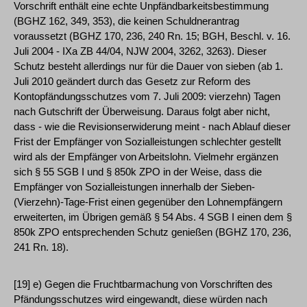
Vorschrift enthält eine echte Unpfändbarkeitsbestimmung
(BGHZ 162, 349, 353), die keinen Schuldnerantrag
voraussetzt (BGHZ 170, 236, 240 Rn. 15; BGH, Beschl. v. 16.
Juli 2004 - IXa ZB 44/04, NJW 2004, 3262, 3263). Dieser
Schutz besteht allerdings nur für die Dauer von sieben (ab 1.
Juli 2010 geändert durch das Gesetz zur Reform des
Kontopfändungsschutzes vom 7. Juli 2009: vierzehn) Tagen
nach Gutschrift der Überweisung. Daraus folgt aber nicht,
dass - wie die Revisionserwiderung meint - nach Ablauf dieser
Frist der Empfänger von Sozialleistungen schlechter gestellt
wird als der Empfänger von Arbeitslohn. Vielmehr ergänzen
sich § 55 SGB I und § 850k ZPO in der Weise, dass die
Empfänger von Sozialleistungen innerhalb der Sieben-
(Vierzehn)-Tage-Frist einen gegenüber den Lohnempfängern
erweiterten, im Übrigen gemäß § 54 Abs. 4 SGB I einen dem §
850k ZPO entsprechenden Schutz genießen (BGHZ 170, 236,
241 Rn. 18).
[19] e) Gegen die Fruchtbarmachung von Vorschriften des
Pfändungsschutzes wird eingewandt, diese würden nach