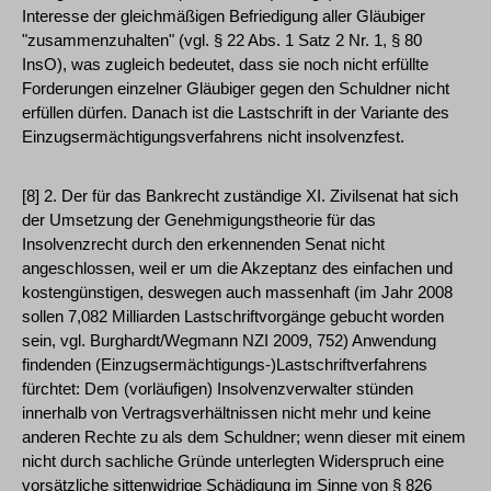
Interesse der gleichmäßigen Befriedigung aller Gläubiger
"zusammenzuhalten" (vgl. § 22 Abs. 1 Satz 2 Nr. 1, § 80
InsO), was zugleich bedeutet, dass sie noch nicht erfüllte
Forderungen einzelner Gläubiger gegen den Schuldner nicht
erfüllen dürfen. Danach ist die Lastschrift in der Variante des
Einzugsermächtigungsverfahrens nicht insolvenzfest.
[8] 2. Der für das Bankrecht zuständige XI. Zivilsenat hat sich
der Umsetzung der Genehmigungstheorie für das
Insolvenzrecht durch den erkennenden Senat nicht
angeschlossen, weil er um die Akzeptanz des einfachen und
kostengünstigen, deswegen auch massenhaft (im Jahr 2008
sollen 7,082 Milliarden Lastschriftvorgänge gebucht worden
sein, vgl. Burghardt/Wegmann NZI 2009, 752) Anwendung
findenden (Einzugsermächtigungs-)Lastschriftverfahrens
fürchtet: Dem (vorläufigen) Insolvenzverwalter stünden
innerhalb von Vertragsverhältnissen nicht mehr und keine
anderen Rechte zu als dem Schuldner; wenn dieser mit einem
nicht durch sachliche Gründe unterlegten Widerspruch eine
vorsätzliche sittenwidrige Schädigung im Sinne von § 826