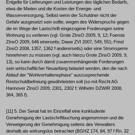
Entgelte für Lieferungen und Leistungen des täglichen Bedarfs,
etwa die Mieten und die Kosten der Energie- und
Wasserversorgung. Selbst wenn der Schuldner nicht der
Gefahr ausgesetzt sein sollte, wegen des Widerspruchs gegen
die im Wege der Lastschrift eingezogene Forderungen seine
Wohnung zu verlieren (vgl. Grote ZInsO 2009, 9, 12; Foerste
ZInsO 2009, 646 einerseits; Dawe ZVI 2007, 549, 551; Frind
ZinsO 2008, 1357, 1362 f andererseits) oder eine Stromsperre
hinnehmen zu müssen (vgl. auch hierzu Grote ZInsO 2009, 9,
13), so kann durch damit zusammenhängende Forderungen
sein wirtschaftlicher Neuanfang belastet werden, den die nach
Ablauf der "Wohlverhaltensphase" auszusprechende
Restschuldbefreiung gewährleisten soll (so mit Recht AG
Hannover ZInsO 2009, 2301, 2302 f; Wilhelm DZWIR 2008,
364, 365 f).
[11] 5. Der Senat hat im Einzelfall eine konkludente
Genehmigung der Lastschriftbuchung angenommen und die
Verweigerung der Genehmigung seitens des Verwalters
deshalb als wirkungslos betrachtet (BGHZ 174, 84, 97 f Rn. 32