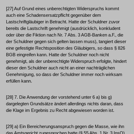
[27] Auf Grund eines unberechtigten Widerspruchs kommt
auch eine Schadensersatzpflicht gegenüber dem
Lastschriftgläubiger in Betracht. Hatte der Schuldner zuvor
bereits die Lastschrift genehmigt (ausdrücklich, konkludent
oder über die Fiktion nach Nr. 7 Abs. 3 AGB-Banken a.F., die
der Schuldner gegen sich gelten lassen muss), tangiert dieser
eine gefestigte Rechtsposition des Gläubigers, so dass § 826
BGB eingreifen kann. Hatte der Schuldner noch nicht
genehmigt, als der unberechtigte Widerspruch erfolgte, hindert
dieser den Schuldner auch nicht an einer nachträglichen
Genehmigung, so dass der Schuldner immer noch wirksam
erfüllen kann.
[28] 7. Die Anwendung der vorstehend unter 6 a) bis g)
dargelegten Grundsätze ändert allerdings nichts daran, dass
die Klage im Ergebnis zu Recht abgewiesen worden ist.
[29] a) Ein Bereicherungsanspruch gegen die Masse, wie ihn
das Amtsgericht zugesprochen hatte (§ 55 Abs. 1 Nr. 3 InsO),