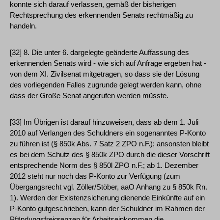
konnte sich darauf verlassen, gemäß der bisherigen
Rechtsprechung des erkennenden Senats rechtmäßig zu
handeln.
[32] 8. Die unter 6. dargelegte geänderte Auffassung des
erkennenden Senats wird - wie sich auf Anfrage ergeben hat -
von dem XI. Zivilsenat mitgetragen, so dass sie der Lösung
des vorliegenden Falles zugrunde gelegt werden kann, ohne
dass der Große Senat angerufen werden müsste.
[33] Im Übrigen ist darauf hinzuweisen, dass ab dem 1. Juli
2010 auf Verlangen des Schuldners ein sogenanntes P-Konto
zu führen ist (§ 850k Abs. 7 Satz 2 ZPO n.F.); ansonsten bleibt
es bei dem Schutz des § 850k ZPO durch die dieser Vorschrift
entsprechende Norm des § 850l ZPO n.F.; ab 1. Dezember
2012 steht nur noch das P-Konto zur Verfügung (zum
Übergangsrecht vgl. Zöller/Stöber, aaO Anhang zu § 850k Rn.
1). Werden der Existenzsicherung dienende Einkünfte auf ein
P-Konto gutgeschrieben, kann der Schuldner im Rahmen der
Pfändungsfreigrenzen für Arbeitseinkommen die