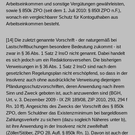
Arbeitseinkommen und sonstige Vergütungen gewährleisten,
sowie § 850k ZPO (seit dem 1. Juli 2010: § 850l ZPO n.F.),
wonach ein vergleichbarer Schutz für Kontoguthaben aus
Arbeitseinkommen besteht.
[14] Die zuletzt genannte Vorschrift - der naturgemäß bei
Lastschriftbuchungen besondere Bedeutung zukommt - ist
zwar in § 36 Abs. 1 Satz 2 InsO nicht genannt. Dabei handelt
es sich jedoch um ein Redaktionsversehen. Die bisherigen
Verweisungen in § 36 Abs. 1 Satz 2 InsO sind nach dem
gesetzlichen Regelungsplan nicht erschöpfend, so dass in der
Insolvenz auch ohne ausdrückliche Verweisung diejenigen
Pfändungsschutzvorschriften, deren Anwendung nach ihrem
Sinn und Zweck geboten ist, auch anzuwenden sind (BGH,
Urt. v. 3. Dezember 2009 - IX ZR 189/08, ZIP 2010, 293, 294 f
Rn. 10 ff). Angesichts des Zwecks der Vorschrift des § 850k
ZPO, dem Schuldner das Existenzminimum bei bargeldlosem
Zahlungsverkehr zu sichern (dazu sogleich Näheres unter b),
ist ihre Anwendung in der Insolvenz nicht zweifelhaft
(Zöller/Stöber, ZPO 28. Aufl. § 850k Rn. 1). Davon ist auch der