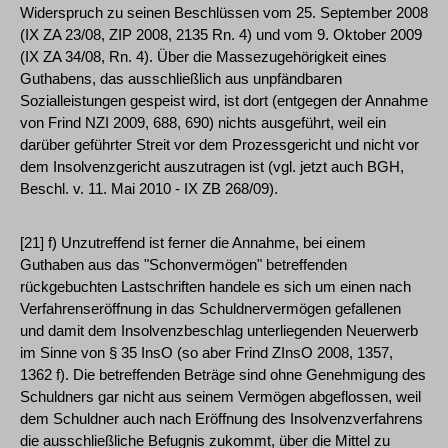
Widerspruch zu seinen Beschlüssen vom 25. September 2008
(IX ZA 23/08, ZIP 2008, 2135 Rn. 4) und vom 9. Oktober 2009
(IX ZA 34/08, Rn. 4). Über die Massezugehörigkeit eines
Guthabens, das ausschließlich aus unpfändbaren
Sozialleistungen gespeist wird, ist dort (entgegen der Annahme
von Frind NZI 2009, 688, 690) nichts ausgeführt, weil ein
darüber geführter Streit vor dem Prozessgericht und nicht vor
dem Insolvenzgericht auszutragen ist (vgl. jetzt auch BGH,
Beschl. v. 11. Mai 2010 - IX ZB 268/09).
[21] f) Unzutreffend ist ferner die Annahme, bei einem
Guthaben aus das "Schonvermögen" betreffenden
rückgebuchten Lastschriften handele es sich um einen nach
Verfahrenseröffnung in das Schuldnervermögen gefallenen
und damit dem Insolvenzbeschlag unterliegenden Neuerwerb
im Sinne von § 35 InsO (so aber Frind ZInsO 2008, 1357,
1362 f). Die betreffenden Beträge sind ohne Genehmigung des
Schuldners gar nicht aus seinem Vermögen abgeflossen, weil
dem Schuldner auch nach Eröffnung des Insolvenzverfahrens
die ausschließliche Befugnis zukommt, über die Mittel zu