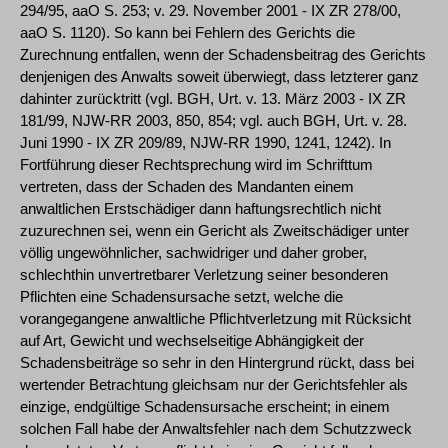
294/95, aaO S. 253; v. 29. November 2001 - IX ZR 278/00,
aaO S. 1120). So kann bei Fehlern des Gerichts die
Zurechnung entfallen, wenn der Schadensbeitrag des Gerichts
denjenigen des Anwalts soweit überwiegt, dass letzterer ganz
dahinter zurücktritt (vgl. BGH, Urt. v. 13. März 2003 - IX ZR
181/99, NJW-RR 2003, 850, 854; vgl. auch BGH, Urt. v. 28.
Juni 1990 - IX ZR 209/89, NJW-RR 1990, 1241, 1242). In
Fortführung dieser Rechtsprechung wird im Schrifttum
vertreten, dass der Schaden des Mandanten einem
anwaltlichen Erstschädiger dann haftungsrechtlich nicht
zuzurechnen sei, wenn ein Gericht als Zweitschädiger unter
völlig ungewöhnlicher, sachwidriger und daher grober,
schlechthin unvertretbarer Verletzung seiner besonderen
Pflichten eine Schadensursache setzt, welche die
vorangegangene anwaltliche Pflichtverletzung mit Rücksicht
auf Art, Gewicht und wechselseitige Abhängigkeit der
Schadensbeiträge so sehr in den Hintergrund rückt, dass bei
wertender Betrachtung gleichsam nur der Gerichtsfehler als
einzige, endgültige Schadensursache erscheint; in einem
solchen Fall habe der Anwaltsfehler nach dem Schutzzweck