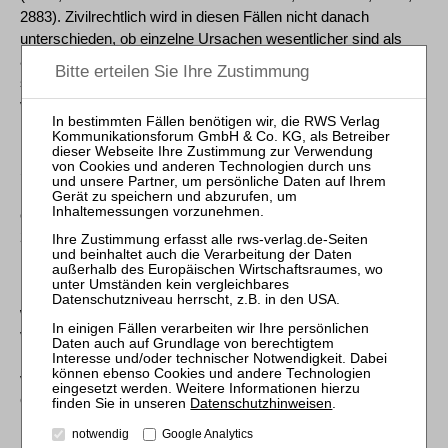
2883). Zivilrechtlich wird in diesen Fällen nicht danach
unterschieden, ob einzelne Ursachen wesentlicher sind als
andere. Das gilt grundsätzlich auch, wenn eine Ursache für
sich allein den Schaden nicht herbeigeführt hat, es dazu
vielmehr des Hinzutretens weiterer Ursachen im Sinne einer
kumulativen Gesamtkausalität bedurfte (BGH, Urt. v. 10. Mai
1990 - IX ZR 113/89, aaO S. 2882 f). Demgemäß ist der
Schaden ebenfalls zu ersetzen, der letztlich erst durch das
Eingreifen eines Dritten, hier des Gerichts des Vorprozesses,
eintritt (vgl. BGH, Urt. v. 10. Mai 1990 - IX ZR 113/89, aaO S.
2883).
[12] b) Die Zurechenbarkeit fehlt in derartigen Fällen jedoch,
wenn das Eingreifen des Dritten den Geschehensablauf so
verändert, dass der Schaden bei wertender Betrachtung in
keinem inneren Zusammenhang zu der vom Rechtsanwalt zu
vertretenden Vertragsverletzung steht (BGH, Urt. v. 10.
Oktober 1996 - IX ZR 294/95, NJW 1997, 250, 253; Urt. v. 29.
Datenschutzhinweisen
.
November 2001 - IX ZR 278/00, NJW 2002, 1117, 1120;
notwendig
Google Analytics
Fischer, aaO Rn. 1030; Fahrendorf in