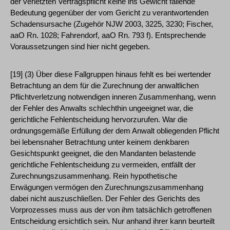
der verletzten Vertragspflicht keine ins Gewicht fallende
Bedeutung gegenüber der vom Gericht zu verantwortenden
Schadensursache (Zugehör NJW 2003, 3225, 3230; Fischer,
aaO Rn. 1028; Fahrendorf, aaO Rn. 793 f). Entsprechende
Voraussetzungen sind hier nicht gegeben.
[19] (3) Über diese Fallgruppen hinaus fehlt es bei wertender
Betrachtung an dem für die Zurechnung der anwaltlichen
Pflichtverletzung notwendigen inneren Zusammenhang, wenn
der Fehler des Anwalts schlechthin ungeeignet war, die
gerichtliche Fehlentscheidung hervorzurufen. War die
ordnungsgemäße Erfüllung der dem Anwalt obliegenden Pflicht
bei lebensnaher Betrachtung unter keinem denkbaren
Gesichtspunkt geeignet, die den Mandanten belastende
gerichtliche Fehlentscheidung zu vermeiden, entfällt der
Zurechnungszusammenhang. Rein hypothetische
Erwägungen vermögen den Zurechnungszusammenhang
dabei nicht auszuschließen. Der Fehler des Gerichts des
Vorprozesses muss aus der von ihm tatsächlich getroffenen
Entscheidung ersichtlich sein. Nur anhand ihrer kann beurteilt