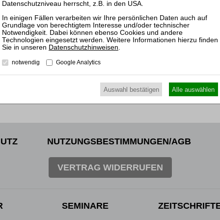
ickelt der Verlag sein Portfolio kontinuierlich weiter. Dazu gehören 
-Angebote und künftig auch KI-gestützte Recherche- und Analysetools.
tlicher Qualität bereitzustellen, sondern sie auch intelligent zu verne
haft optimal nutzbar zu machen. RWS versteht sich damit auch künf
nformation.
Datenschutzhinweisen
.
notwendig
Google Analytics
Auswahl bestätigen
Alle auswählen
UTZ
NUTZUNGSBESTIMMUNGEN/AGB
VERTRAG WIDERRUFEN
R
SEMINARE
ZEITSCHRIFT