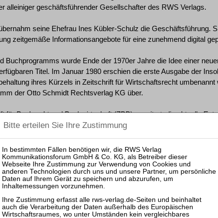
r alleiniger geschäftsführender Gesellschafter des RWS Verlags.
bernahm seine Ehefrau Ines Kübler-Schulz die Geschäftsführung. Sie
tung zeitgemäße Informationsangebote für eine zunehmend digital ge
nd Buchprogramms wurde Ende der 1970er Jahre die Idee einer neuen 
 verfügbaren Titel. Im Januar 1980 erschien die erste Ausgabe der Inso
ibehaltung ihres Kürzels in Zeitschrift für Wirtschaftsrecht umbenan
ramm der Otto Schmidt Rechtsverlag KG über.
ft für Bankrecht und Bankwirtschaft (ZBB) erweitert, die aktuelle Ent
enrecht (ZfIR) widmet sich der Schnittstelle zwischen Immobilien- u
und Privat- und Nachlassinsolvenzrecht (ZVI) als einzige eigenständig
 2003 kam mit der Zeitschrift für Wettbewerbsrecht (ZWeR) eine kartel
monatlich die Zeitschrift für Restrukturierung und Insolvenz (ZRI).
WS liegen seit 2010 auch in digitaler Form vor. Sie werden in Form 
-online und juris – angeboten. Seminare und Fachveranstaltungen fi