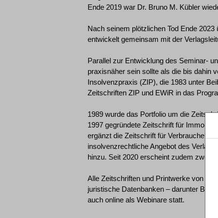
Ende 2019 war Dr. Bruno M. Kübler wiede
Nach seinem plötzlichen Tod Ende 2023 ü
entwickelt gemeinsam mit der Verlagslei
Parallel zur Entwicklung des Seminar- u
praxisnäher sein sollte als die bis dahin
Insolvenzpraxis (ZIP), die 1983 unter Be
Zeitschriften ZIP und EWiR in das Prog
1989 wurde das Portfolio um die Zeitschri
1997 gegründete Zeitschrift für Immobili
ergänzt die Zeitschrift für Verbraucher- 
insolvenzrechtliche Angebot des Verlags.
hinzu. Seit 2020 erscheint zudem zweimal 
Alle Zeitschriften und Printwerke von R
juristische Datenbanken – darunter Beck
auch online als Webinare statt.