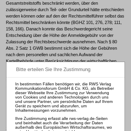
Gesamtstreitstoffs beschränkt werden, über den
zulässigerweise durch Teil- oder Grundurteil hätte entschieden
werden können oder auf den der Rechtsmittelführer selbst das
Rechtsmittel beschränken könnte (BGHZ 101, 276, 278; 111,
158, 166). Danach konnte das Beschwerdegericht seine
Entscheidung über die Höhe der Anmeldegebühr von der
Zulassung der Rechtsbeschwerde ausnehmen. Nach § 80
Abs. 2 Satz 1 GWB bestimmt sich die Höhe der Gebühren
nach dem personellen und sachlichen Aufwand der
Kartellbehörde unter Berücksichtigung der wirtschaftlichen
Bedeutung, die der Gegenstand der gebührenpflichtigen
Handlung hat. Die Höhe der Anmeldegebühr ist damit
unabhängig davon, ob der Zusammenschluss untersagt oder
(mit oder ohne Nebenbestimmungen) freigegeben wird.
[11] Im Übrigen ist die Rechtsbeschwerde des
Bundeskartellamts ebenso zulässig wie die
Rechtsbeschwerde der Connex, für deren
Beschwerdebefugnis als Beigeladene es genügt, dass sie als
zumindest potentielle Mitbewerberin der üstra und der DB