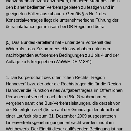
Nahverkehrskonzept anzubieten, um deren Marktposition in
den bisher bedienten Verkehrsgebieten zu festigen und in
geeigneten Fällen auszubauen. Gemäß § 5 Nr. 1 des
Konsortialvertrages liegt die unternehmerische Führung der
üstra intalliance gemeinsam bei DB Regio und üstra.
[5] Das Bundeskartellamt hat - unter dem Vorbehalt des
Widerrufs - das Zusammenschlussvorhaben unter den
nachfolgenden auflösenden Bedingungen zu 1 bis 4 und der
Auflage zu 5 freigegeben (WuW/E DE-V 891).
1. Die Körperschaft des öffentlichen Rechts "Region
Hannover" bzw. der oder die Rechtsträger, die für die Region
Hannover die Funktion eines Aufgabenträgers im Öffentlichen
Personennahverkehr nach dem PBefG wahrnehmen,
vergeben sämtliche Bus-Verkehrsleistungen, die derzeit von
der Beteiligten zu 4 (üstra) auf der Grundlage der aktuell mit
einer Laufzeit bis zum 31. Dezember 2009 ausgestatteten
Linienverkehrsgenehmigungen erbracht werden, nicht im
Wettbewerb. Der Eintritt dieser auflösenden Bedingung ist nur