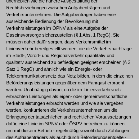
unerheblich wie die nähere Ausgestaltung der
Rechtsbeziehungen zwischen Aufgabenträgern und
Verkehrsunternehmen. Die Aufgabenträger haben eine
ausreichende Bedienung der Bevölkerung mit
Verkehrsleistungen im ÖPNV als eine Aufgabe der
Daseinsvorsorge sicherzustellen (§ 1 Abs. 1 RegG). Sie
müssen daher dafür sorgen, dass Verkehrsmittel im
Linienverkehr bereitgestellt werden, die die Verkehrsnachfrage
im Stadt-, Vorort- und Regionalverkehr quantitativ und
qualitativ ausreichend zu befriedigen geeignet erscheinen (§ 2
Satz 1 RegG) und ähnlich wie ein Energie- oder
Telekommunikationsnetz das Netz bilden, in dem die einzelnen
Beförderungsleistungen gegenüber dem Fahrgast erbracht
werden. Unabhängig davon, ob die im Linienverkehrsnetz
erbrachten Leistungen als eigen- oder gemeinwirtschaftliche
Verkehrsleistungen erbracht werden und wie sie vergeben
werden, konkurrieren die Verkehrsunternehmen um die
Erlangung der tatsächlichen und rechtlichen Voraussetzungen
dafür, eine Linie im SPNV oder ÖSPV betreiben zu können,
um mit diesem Betrieb - regelmäßig sowohl durch Zahlungen
des Aufgabenträgers als auch durch Beförderungsentgelte -