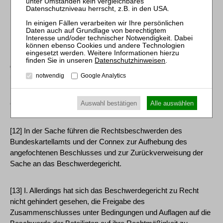
Regio durch die Freigabeverfügung in ihren wirtschaftlichen
Interessen nachteilig betroffen wird (BGHZ 155, 214 - HABET/
Lekkerland). Ob Connex, wie die Beteiligten meinen, mit
Beschwerde und Rechtsbeschwerde auch oder gar vorrangig
Datenschutzhinweisen
.
das Ziel verfolgt, die Ausschreibungspflichtigkeit von SPNV-
notwendig
Google Analytics
und ÖSPV-Leistungen klären zu lassen, ist unerheblich.
Auswahl bestätigen
Alle auswählen
C.
[12] In der Sache führen die Rechtsbeschwerden des
Bundeskartellamts und der Connex zur Aufhebung des
angefochtenen Beschlusses und zur Zurückverweisung der
Sache an das Beschwerdegericht.
[13] I. Allerdings hat sich das Beschwerdegericht zu Recht
nicht gehindert gesehen, die Freigabe des
Zusammenschlusses unter Bedingungen und Auflagen auf die