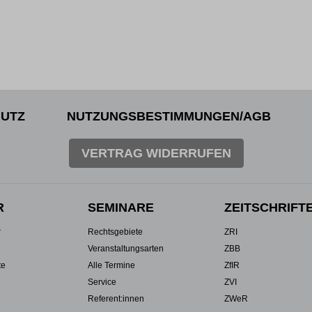
UTZ
NUTZUNGSBESTIMMUNGEN/AGB
VERTRAG WIDERRUFEN
R
SEMINARE
ZEITSCHRIFT
r
Rechtsgebiete
ZRI
Veranstaltungsarten
ZBB
te
Alle Termine
ZfIR
Service
ZVI
Referent:innen
ZWeR