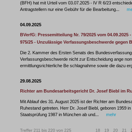
(BFH) hat mit Urteil vom 03.07.2025 - IV R 6/23 entschi
Antragstellern nur eine Gebühr für die Bearbeitung...
me
04.09.2025
BVerfG: Pressemitteilung Nr. 79/2025 vom 04.09.2025 
975/25 - Unzulässige Verfassungsbeschwerde gegen
Die 2. Kammer des Ersten Senats des Bundesverfassungs
Verfassungsbeschwerde nicht zur Entscheidung ange no
ermittlungsrichterliche Be schlagnahme sowie die dazu er
29.08.2025
Richter am Bundesarbeitsgericht Dr. Josef Biebl im R
Mit Ablauf des 31. August 2025 ist der Richter am Bundesar
Ruhestand getreten. Herr Dr. Josef Biebl, geboren 1959 in K
Staatsprüfung 1987 in München ab und...
mehr
Treffer 211 bis 220 von 225
|<
<
18
19
20
21