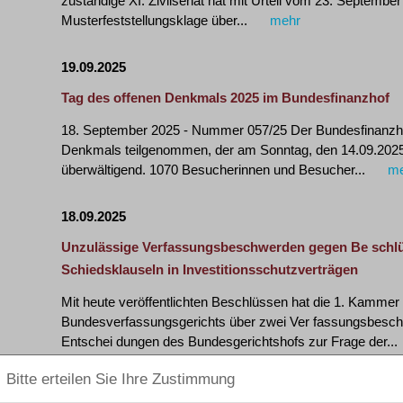
zuständige XI. Zivilsenat hat mit Urteil vom 23. Septemb
Musterfeststellungsklage über...
mehr
19.09.2025
Tag des offenen Denkmals 2025 im Bundesfinanzhof
18. September 2025 - Nummer 057/25 Der Bundesfinanzho
Denkmals teilgenommen, der am Sonntag, den 14.09.202
überwältigend. 1070 Besucherinnen und Besucher...
me
18.09.2025
Unzulässige Verfassungsbeschwerden gegen Be schlü
Schiedsklauseln in Investitionsschutzverträgen
Mit heute veröffentlichten Beschlüssen hat die 1. Kamme
Bundesverfassungsgerichts über zwei Ver fassungsbesch
Entschei dungen des Bundesgerichtshofs zur Frage der...
10.09.2025