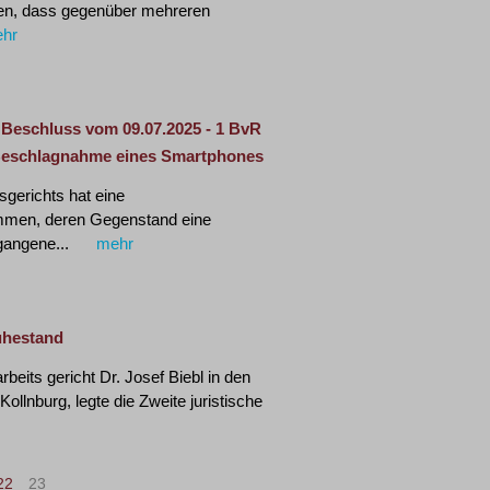
eden, dass gegenüber mehreren
hr
- Beschluss vom 09.07.2025 - 1 BvR
 Beschlagnahme eines Smartphones
gerichts hat eine
mmen, deren Gegenstand eine
gangene...
mehr
uhestand
beits gericht Dr. Josef Biebl in den
ollnburg, legte die Zweite juristische
22
23
>
>|