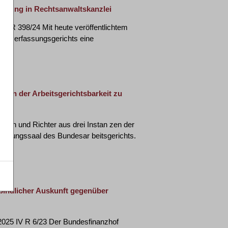
chung in Rechtsanwaltskanzlei
BvR 398/24 Mit heute veröffentlichtem
desverfassungsgerichts eine
hr
nzen der Arbeitsgerichtsbarkeit zu
nnen und Richter aus drei Instan zen der
Sitzungssaal des Bundesar beitsgerichts.
rbindlicher Auskunft gegenüber
2025 IV R 6/23 Der Bundesfinanzhof