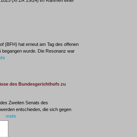
er 2025 (XI ZR 29/24) im Rahmen einer
f (BFH) hat erneut am Tag des offenen
5 begangen wurde. Die Resonanz war
hr
sse des Bundesgerichthofs zu
r des Zweiten Senats des
werden entschieden, die sich gegen
mehr