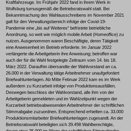
Kraftfahrzeuge. Im Frühjahr 2022 fand in ihrem Werk in
Wolfsburg turnusgemäß die Betriebsratswahl statt. Bei
Bekanntmachung des Wahlausschreibens im November 2021
galt für den Verwaltungsbereich infolge der Covid-19-
Pandemie eine „bis auf Weiteres“ befristete betriebliche
Anordnung, so weit wie möglich mobile Arbeit (Homeoffice) zu
nutzen. Ausgenommen waren Beschäftigte, deren Tätigkeit
eine Anwesenheit im Betrieb erforderte. Im Januar 2022
verlängerte die Arbeitgeberin ihre Anweisung; betroffen war
auch der für die Wahl festgelegte Zeitraum vom 14. bis 18.
März 2022. Daraufhin übersandte der Wahlvorstand an ca.
26.000 in der Verwaltung tätige Arbeitnehmer unaufgefordert
Briefwahlunterlagen. Ab Mitte Februar 2022 kam es im Werk
außerdem zu Kurzarbeit infolge von Produktionsausfällen.
Deswegen beschloss der Wahlvorstand, alle ihm von der
Arbeitgeberin gemeldeten und im Wahlzeitpunkt wegen der
Kurzarbeit betriebsabwesenden Arbeitnehmer der schriftlichen
Stimmabgabe zuzuordnen. Entsprechend erhielten ca. 33.000
Produktionsmitarbeiter Briefwahlunterlagen zugesandt. An der
Betriebsratswahl beteiligten sich 39.498 Wahlberechtigte,
davon etwa 35.000 im Wege der schriftlichen Stimmabgabe.