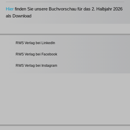
Hier
finden Sie unsere Buchvorschau für das 2. Halbjahr 2026
als Download
RWS Verlag bei LinkedIn
RWS Verlag bei Facebook
RWS Verlag bei Instagram