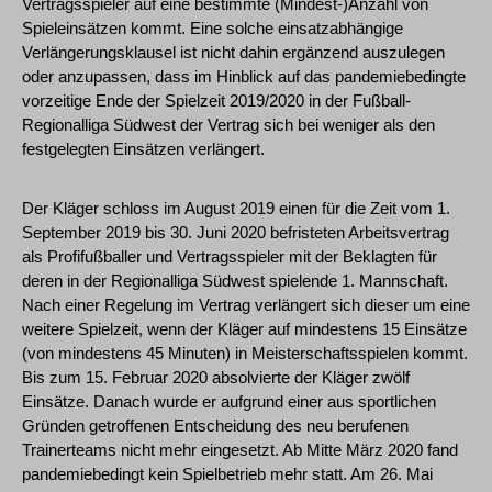
Vertragsspieler auf eine bestimmte (Mindest-)Anzahl von
Spieleinsätzen kommt. Eine solche einsatzabhängige
Verlängerungsklausel ist nicht dahin ergänzend auszulegen
oder anzupassen, dass im Hinblick auf das pandemiebedingte
vorzeitige Ende der Spielzeit 2019/2020 in der Fußball-
Regionalliga Südwest der Vertrag sich bei weniger als den
festgelegten Einsätzen verlängert.
Der Kläger schloss im August 2019 einen für die Zeit vom 1.
September 2019 bis 30. Juni 2020 befristeten Arbeitsvertrag
als Profifußballer und Vertragsspieler mit der Beklagten für
deren in der Regionalliga Südwest spielende 1. Mannschaft.
Nach einer Regelung im Vertrag verlängert sich dieser um eine
weitere Spielzeit, wenn der Kläger auf mindestens 15 Einsätze
(von mindestens 45 Minuten) in Meisterschaftsspielen kommt.
Bis zum 15. Februar 2020 absolvierte der Kläger zwölf
Einsätze. Danach wurde er aufgrund einer aus sportlichen
Gründen getroffenen Entscheidung des neu berufenen
Trainerteams nicht mehr eingesetzt. Ab Mitte März 2020 fand
pandemiebedingt kein Spielbetrieb mehr statt. Am 26. Mai