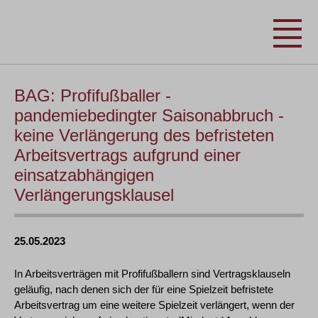
BAG: Profifußballer -
pandemiebedingter Saisonabbruch -
keine Verlängerung des befristeten
Arbeitsvertrags aufgrund einer
einsatzabhängigen
Verlängerungsklausel
25.05.2023
In Arbeitsverträgen mit Profifußballern sind Vertragsklauseln
geläufig, nach denen sich der für eine Spielzeit befristete
Arbeitsvertrag um eine weitere Spielzeit verlängert, wenn der