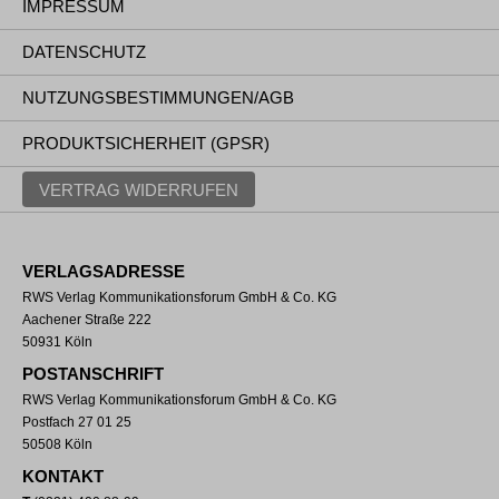
IMPRESSUM
DATENSCHUTZ
NUTZUNGSBESTIMMUNGEN/AGB
PRODUKTSICHERHEIT (GPSR)
VERTRAG WIDERRUFEN
VERLAGSADRESSE
RWS Verlag Kommunikationsforum GmbH & Co. KG
Aachener Straße 222
50931 Köln
POSTANSCHRIFT
RWS Verlag Kommunikationsforum GmbH & Co. KG
Postfach 27 01 25
50508 Köln
KONTAKT