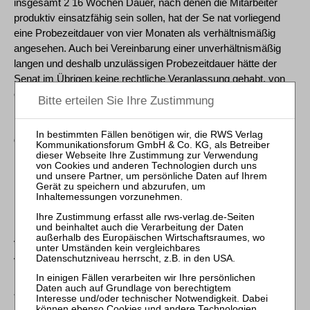
insgesamt 2 16 Wochen Dauer, nach denen die Mitarbeiter
produktiv einsatzfähig sein sollen, hat der Se nat vorliegend
eine Probezeitdauer von vier Monaten als verhältnismäßig
angesehen. Auch bei Vereinbarung einer unverhältnismäßig
langen und deshalb unzulässigen Probezeitdauer hätte der
Senat im Übrigen keine rechtliche Veranlassung gehabt, von
einer Verkürzung der gesetzlichen Wartezeit des § 1 Abs. 1
KSchG auszugehen, wonach eine Kündigung der sozia len
Rechtfertigung bedarf, wenn das Arbeitsverhältnis in
demselben Betrieb oder Unterneh men ohne Unterbrechung
länger als sechs Monate bestanden hat.
Bundesarbeitsgericht, Urteil vom 30. Oktober 2025 - 2 AZR
160/24 -
Vorinstanz: Landesarbeitsgericht Berlin-Brandenburg, Urteil
vom 2. Juli 2024 - 19 Sa 1150/23 -Hinweise:
*§ 15 TzBfG lautet auszugsweise: