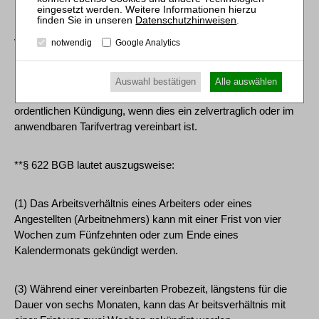
Datenschutzhinweisen
.
(3) Wird für ein befristetes Arbeitsverhältnis eine Probezeit
vereinbart, so muss diese im Verhältnis zu der erwarteten
notwendig
Google Analytics
Dauer der Befristung und der Art der Tätigkeit stehen.
Auswahl bestätigen
Alle auswählen
(4) Ein befristetes Arbeitsverhältnis unterliegt nur dann der
ordentlichen Kündigung, wenn dies ein zelvertraglich oder im
anwendbaren Tarifvertrag vereinbart ist.
**§ 622 BGB lautet auszugsweise:
(1) Das Arbeitsverhältnis eines Arbeiters oder eines
Angestellten (Arbeitnehmers) kann mit einer Frist von vier
Wochen zum Fünfzehnten oder zum Ende eines
Kalendermonats gekündigt werden.
(3) Während einer vereinbarten Probezeit, längstens für die
Dauer von sechs Monaten, kann das Ar beitsverhältnis mit