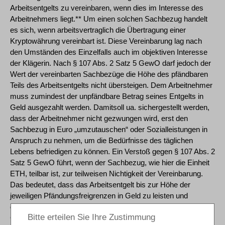
Arbeitsentgelts zu vereinbaren, wenn dies im Interesse des
Arbeitnehmers liegt.** Um einen solchen Sachbezug handelt
es sich, wenn arbeitsvertraglich die Übertragung einer
Kryptowährung vereinbart ist. Diese Vereinbarung lag nach
den Umständen des Einzelfalls auch im objektiven Interesse
der Klägerin. Nach § 107 Abs. 2 Satz 5 GewO darf jedoch der
Wert der vereinbarten Sachbezüge die Höhe des pfändbaren
Teils des Arbeitsentgelts nicht übersteigen. Dem Arbeitnehmer
muss zumindest der unpfändbare Betrag seines Entgelts in
Geld ausgezahlt werden. Damitsoll ua. sichergestellt werden,
dass der Arbeitnehmer nicht gezwungen wird, erst den
Sachbezug in Euro „umzutauschen“ oder Sozialleistungen in
Anspruch zu nehmen, um die Bedürfnisse des täglichen
Lebens befriedigen zu können. Ein Verstoß gegen § 107 Abs. 2
Satz 5 GewO führt, wenn der Sachbezug, wie hier die Einheit
ETH, teilbar ist, zur teilweisen Nichtigkeit der Vereinbarung.
Das bedeutet, dass das Arbeitsentgelt bis zur Höhe der
jeweiligen Pfändungsfreigrenzen in Geld zu leisten und
derSachbezug entsprechend zu kürzen ist. Von diesen
Grundsätzen ist das Landesarbeitsgericht zutreffend