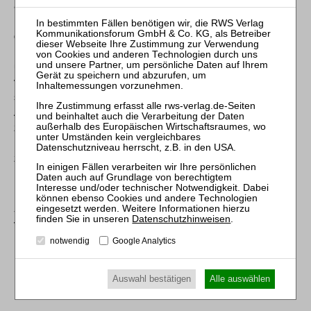
ausgegangen, hat aber bei der Ermittlung der
Pfändungsfreigrenzen nach den §§ 850 ff. ZPO die
gesetzlichen Vorgaben nicht in jeder Hinsicht zutreffend
berücksichtigt. Nachdem die für die Berechnung derSteuern
und Sozialversicherungsbeiträge erforderlichen Tatsachen
vom Berufungsgerichtnicht vollständig festgestellt worden
sind, kann der Senat nicht entscheiden, ob der Klägerin ein
AnspruchaufÜbertragung von ETH in zugesprochener Höhe
zusteht. Die Sache war deshalb zur neuen Verhandlung und
Entscheidung an das Landesarbeitsgericht
zurückzuverweisen.
Bundesarbeitsgericht, Urteil vom 16. April 2025 - 10 AZR 80/24
-
Datenschutzhinweisen
.
Vorinstanz: Landesarbeitsgericht Baden-Württemberg
Kammern Mannheim, Urteil vom 10. April 2024 - 19 Sa 29/23 -
notwendig
Google Analytics
Hinweise
Auswahl bestätigen
Alle auswählen