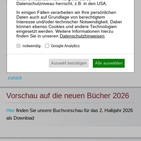
Werbungskosten darstellen.
Der BFH hat dennoch über die Klage nicht abschließend
entschieden, sondern die Sache an die Vorinstanz zur
erneuten Entscheidung zurückverwiesen. Denn das FG habe
Datenschutzhinweisen
.
keine ausreichenden Feststellungen dazu getroffen, ob die
notwendig
Google Analytics
streitbetroffenen Prozesskosten gegebenenfalls als außer
gewöhnliche Belastungen berücksichtigt werden könnten.
Auswahl bestätigen
Alle auswählen
zurück
Vorschau auf die neuen Bücher 2026
Hier
finden Sie unsere Buchvorschau für das 2. Halbjahr 2026
als Download