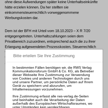
ohne diese Aufwendungen später keine Unterhaltseinkünfte
hätte erzielen können. Da her stellten sie
einkommensteuerrechtlich vorweggenommene
Werbungskosten dar.
Dem ist der BFH mit Urteil vom 18.10.2023 – X R 7/20
entgegengetreten. Unterhaltszahlungen seien dem
Privatbereich zuzuordnen, entsprechend auch die zu ihrer
Erlangung aufgewendeten Prozesskosten. Steuerrechtlich
würden die Unterhaltszahlungen nur und erst dann relevant,
wenn der Geber mit Zustimmung des Empfängers einen
Antrag auf Sonderausgabenabzug stelle (sog. Realsplitting).
Der Antrag überführe die privaten Unterhaltszahlungen
rechtsgestaltend in den steuerrechtlich relevanten Bereich. Die
Umqualifizierung zu Sonderausgaben beim Geber und –
korrespondierend– steuerbaren Einkünften beim Empfänger
markiere die zeitliche Grenze für das Vorliegen abzugsfähiger
Erwerbsaufwendungen. Zuvor verursachte Aufwendungen des
Unterhaltsempfängers –im Streitfall in Form von
Prozesskosten zur Erlangung von Unterhalt könnten keine