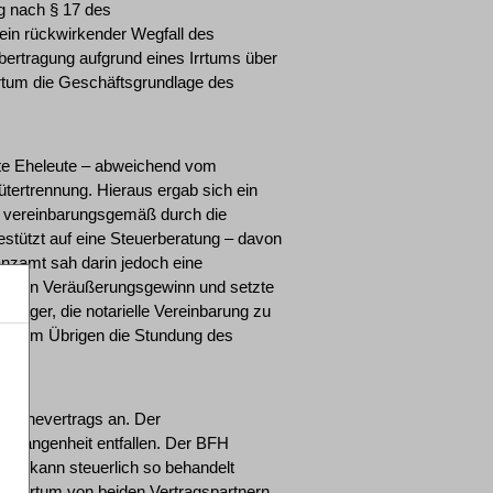
g nach § 17 des
 ein rückwirkender Wegfall des
ertragung aufgrund eines Irrtums über
rrtum die Geschäftsgrundlage des
agte Eheleute – abweichend vom
tertrennung. Hieraus ergab sich ein
r vereinbarungsgemäß durch die
estützt auf eine Steuerberatung – davon
anzamt sah darin jedoch eine
e einen Veräußerungsgewinn und setzte
läger, die notarielle Vereinbarung zu
 und im Übrigen die Stundung des
es Ehevertrags an. Der
Vergangenheit entfallen. Der BFH
ung kann steuerlich so behandelt
der Irrtum von beiden Vertragspartnern