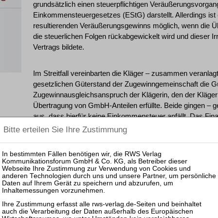
grundsätzlich einen steuerpflichtigen Veräußerungsvorgan
Einkommensteuergesetzes (EStG) darstellt. Allerdings ist
resultierenden Veräußerungsgewinns möglich, wenn die Üb
die steuerlichen Folgen rückabgewickelt wird und dieser I
Vertrags bildete.
Im Streitfall vereinbarten die Kläger – zusammen veranl
gesetzlichen Güterstand der Zugewinngemeinschaft die Gü
Zugewinnausgleichsanspruch der Klägerin, den der Kläge
Übertragung von GmbH-Anteilen erfüllte. Beide gingen – g
aus, dass hierfür keine Einkommensteuer anfällt. Das Fin
steuerpflichtige Veräußerung gemäß § 17 EStG, ermittelt
entsprechend Einkommensteuer fest. Dies veranlasste die K
ändern und statt der Anteilsübertragung eine Geldzahlung
Ausgleichsanspruchs zu vereinbaren.
Das Finanzgericht erkannte die rückwirkende Änderung d
Veräußerungsgewinn sei mit steuerlicher Wirkung für die 
bestätigte die Auffassung der Vorinstanz: Die Rückabwickl
werden, als wäre die Anteilsübertragung nie erfolgt, wenn 