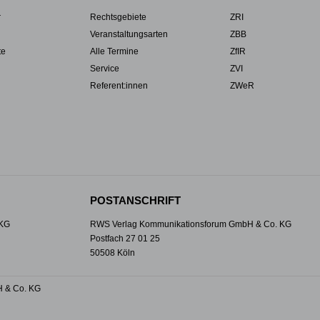
r
Rechtsgebiete
ZRI
Veranstaltungsarten
ZBB
te
Alle Termine
ZfIR
Service
ZVI
Referent:innen
ZWeR
POSTANSCHRIFT
 KG
RWS Verlag Kommunikationsforum GmbH & Co. KG
Postfach 27 01 25
50508 Köln
 & Co. KG