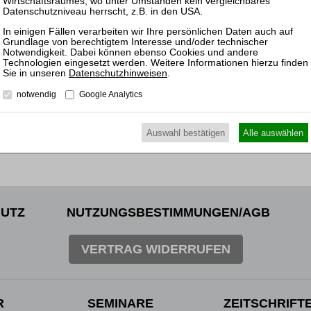
geteilt wird, er bereits bei Vertragsabschluss vorlag und i
fällt. Ein ausdrücklicher Hinweis im ursprünglichen Vertrag
Allerdings bleiben die Voraussetzungen für die Anerkennun
Änderung entsprechender vertraglicher Abreden streng und
Datenschutzhinweisen
.
notwendig
Google Analytics
zurück
Auswahl bestätigen
Alle auswählen
UTZ
NUTZUNGSBESTIMMUNGEN/AGB
VERTRAG WIDERRUFEN
R
SEMINARE
ZEITSCHRIFT