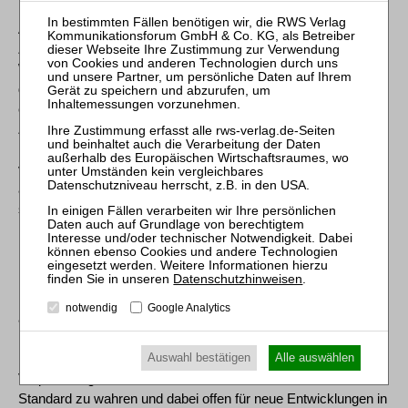
Recht Geltung zu verschaffen und dessen einheitliche
Auslegung und Anwendung im Bereich des Straf- und
Zivilrechts sicherzustellen", hob Bundespräsident Dr. Frank-
Walter Steinmeier in seiner Festansprache hervor. "Ich weiß,
dass diese Aufgaben - quantitativ genauso wie qualitativ - nicht
einfach zu erfüllen sind. Und wir wissen alle, dass sie in
Zukunft nicht einfacher werden. Auch deshalb wünsche ich
mir, dass unserer Justiz - auf allen Ebenen - nicht nur der
verdiente Respekt entgegengebracht wird, sondern ihr immer
auch die notwendigen Ressourcen zur Verfügung stehen,
selbst in Zeiten schmerzhafter fiskalischer
Konsolidierungsdebatten."
In seiner Verabschiedung sagte Generalbundesanwalt Jens
Datenschutzhinweisen
.
Rommel: "Das Erreichte lässt sich nicht allein anhand der Zahl
notwendig
Google Analytics
an Verfahren, Anklagen und Entscheidungen greifbar machen.
Es besteht vor allem in dem Vertrauen, das "Karlsruhe"
insgesamt entgegengebracht wird. Unser Ansporn und unsere
Auswahl bestätigen
Alle auswählen
Verpflichtung richten sich darauf, den erreichten hohen
Standard zu wahren und dabei offen für neue Entwicklungen in