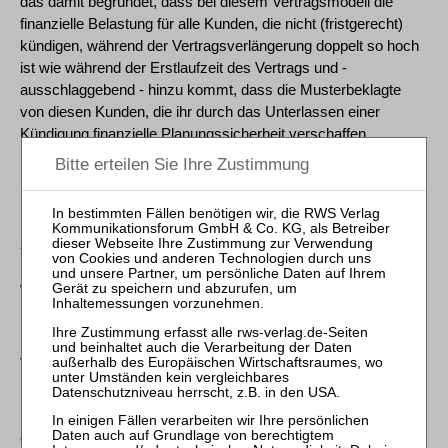
das damit begründet, dass bei diesem Vertragsmodell die
finanzielle Belastung für alle Kunden, die nicht (fristgerecht)
kündigen, während der Vertragsverlängerung doppelt so hoch
ist wie während der Erstlaufzeit des Vertrags und -
ausschlaggebend - hinzu kommt, dass die Musterbeklagte
von diesen Kunden, die ihr durch das Unterlassen einer
Kündigung finanzielle Planungssicherheit verschaffen,
insgesamt mehr verlangt als von denjenigen, die fristgerecht
kündigen, sie damit zunächst in finanzieller Ungewissheit
lassen und erst bei Ablauf der sechsmonatigen Erstlaufzeit mit
ihr einen zweiten Vertrag mit einer (weiteren) Erstlaufzeit von
zwölf Monaten schließen. Bei den Vertragsmodellen mit
Erstlaufzeiten von zwölf und von 24 Monaten ist das anders,
weswegen bei ihnen eine unangemessene Benachteiligung im
Sinne des § 307 Abs. 1 Satz 1 BGB nicht vorliegt.
Vorinstanz und Vorschriften:
Hanseatisches Oberlandesgericht - 3 MK 2/21 - Urteil vom 26.
Oktober 2023