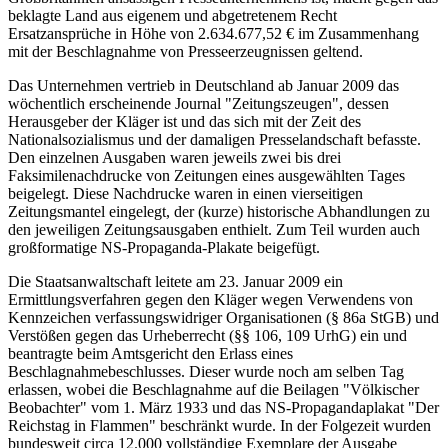
beklagte Land aus eigenem und abgetretenem Recht
Ersatzansprüche in Höhe von 2.634.677,52 € im Zusammenhang
mit der Beschlagnahme von Presseerzeugnissen geltend.
Das Unternehmen vertrieb in Deutschland ab Januar 2009 das
wöchentlich erscheinende Journal "Zeitungszeugen", dessen
Herausgeber der Kläger ist und das sich mit der Zeit des
Nationalsozialismus und der damaligen Presselandschaft befasste.
Den einzelnen Ausgaben waren jeweils zwei bis drei
Faksimilenachdrucke von Zeitungen eines ausgewählten Tages
beigelegt. Diese Nachdrucke waren in einen vierseitigen
Zeitungsmantel eingelegt, der (kurze) historische Abhandlungen zu
den jeweiligen Zeitungsausgaben enthielt. Zum Teil wurden auch
großformatige NS-Propaganda-Plakate beigefügt.
Die Staatsanwaltschaft leitete am 23. Januar 2009 ein
Ermittlungsverfahren gegen den Kläger wegen Verwendens von
Kennzeichen verfassungswidriger Organisationen (§ 86a StGB) und
Verstößen gegen das Urheberrecht (§§ 106, 109 UrhG) ein und
beantragte beim Amtsgericht den Erlass eines
Beschlagnahmebeschlusses. Dieser wurde noch am selben Tag
erlassen, wobei die Beschlagnahme auf die Beilagen "Völkischer
Beobachter" vom 1. März 1933 und das NS-Propagandaplakat "Der
Reichstag in Flammen" beschränkt wurde. In der Folgezeit wurden
bundesweit circa 12.000 vollständige Exemplare der Ausgabe