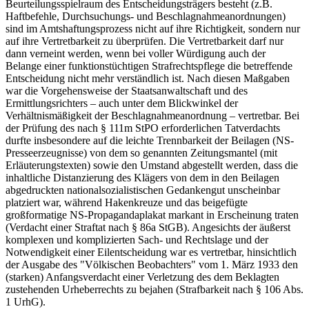
Beurteilungsspielraum des Entscheidungsträgers besteht (z.B.
Haftbefehle, Durchsuchungs- und Beschlagnahmeanordnungen)
sind im Amtshaftungsprozess nicht auf ihre Richtigkeit, sondern nur
auf ihre Vertretbarkeit zu überprüfen. Die Vertretbarkeit darf nur
dann verneint werden, wenn bei voller Würdigung auch der
Belange einer funktionstüchtigen Strafrechtspflege die betreffende
Entscheidung nicht mehr verständlich ist. Nach diesen Maßgaben
war die Vorgehensweise der Staatsanwaltschaft und des
Ermittlungsrichters – auch unter dem Blickwinkel der
Verhältnismäßigkeit der Beschlagnahmeanordnung – vertretbar. Bei
der Prüfung des nach § 111m StPO erforderlichen Tatverdachts
durfte insbesondere auf die leichte Trennbarkeit der Beilagen (NS-
Presseerzeugnisse) von dem so genannten Zeitungsmantel (mit
Erläuterungstexten) sowie den Umstand abgestellt werden, dass die
inhaltliche Distanzierung des Klägers von dem in den Beilagen
abgedruckten nationalsozialistischen Gedankengut unscheinbar
platziert war, während Hakenkreuze und das beigefügte
großformatige NS-Propagandaplakat markant in Erscheinung traten
(Verdacht einer Straftat nach § 86a StGB). Angesichts der äußerst
komplexen und komplizierten Sach- und Rechtslage und der
Notwendigkeit einer Eilentscheidung war es vertretbar, hinsichtlich
der Ausgabe des "Völkischen Beobachters" vom 1. März 1933 den
(starken) Anfangsverdacht einer Verletzung des dem Beklagten
zustehenden Urheberrechts zu bejahen (Strafbarkeit nach § 106 Abs.
1 UrhG).