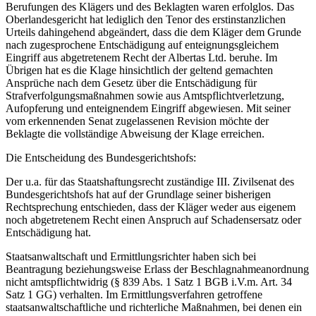
Berufungen des Klägers und des Beklagten waren erfolglos. Das
Oberlandesgericht hat lediglich den Tenor des erstinstanzlichen
Urteils dahingehend abgeändert, dass die dem Kläger dem Grunde
nach zugesprochene Entschädigung auf enteignungsgleichem
Eingriff aus abgetretenem Recht der Albertas Ltd. beruhe. Im
Übrigen hat es die Klage hinsichtlich der geltend gemachten
Ansprüche nach dem Gesetz über die Entschädigung für
Strafverfolgungsmaßnahmen sowie aus Amtspflichtverletzung,
Aufopferung und enteignendem Eingriff abgewiesen. Mit seiner
vom erkennenden Senat zugelassenen Revision möchte der
Beklagte die vollständige Abweisung der Klage erreichen.
Die Entscheidung des Bundesgerichtshofs:
Der u.a. für das Staatshaftungsrecht zuständige III. Zivilsenat des
Bundesgerichtshofs hat auf der Grundlage seiner bisherigen
Rechtsprechung entschieden, dass der Kläger weder aus eigenem
noch abgetretenem Recht einen Anspruch auf Schadensersatz oder
Entschädigung hat.
Staatsanwaltschaft und Ermittlungsrichter haben sich bei
Beantragung beziehungsweise Erlass der Beschlagnahmeanordnung
nicht amtspflichtwidrig (§ 839 Abs. 1 Satz 1 BGB i.V.m. Art. 34
Satz 1 GG) verhalten. Im Ermittlungsverfahren getroffene
staatsanwaltschaftliche und richterliche Maßnahmen, bei denen ein