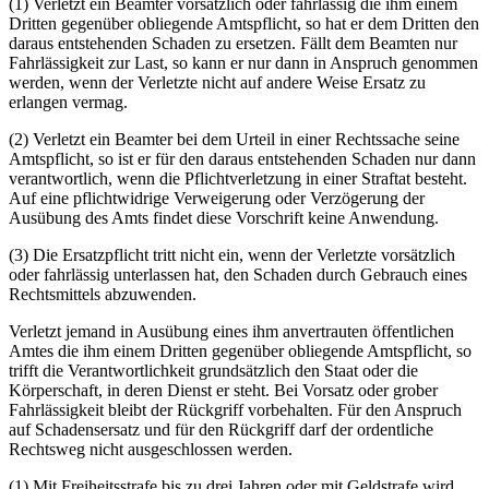
(1) Verletzt ein Beamter vorsätzlich oder fahrlässig die ihm einem
Dritten gegenüber obliegende Amtspflicht, so hat er dem Dritten den
daraus entstehenden Schaden zu ersetzen. Fällt dem Beamten nur
Fahrlässigkeit zur Last, so kann er nur dann in Anspruch genommen
werden, wenn der Verletzte nicht auf andere Weise Ersatz zu
erlangen vermag.
(2) Verletzt ein Beamter bei dem Urteil in einer Rechtssache seine
Amtspflicht, so ist er für den daraus entstehenden Schaden nur dann
verantwortlich, wenn die Pflichtverletzung in einer Straftat besteht.
Auf eine pflichtwidrige Verweigerung oder Verzögerung der
Ausübung des Amts findet diese Vorschrift keine Anwendung.
(3) Die Ersatzpflicht tritt nicht ein, wenn der Verletzte vorsätzlich
oder fahrlässig unterlassen hat, den Schaden durch Gebrauch eines
Rechtsmittels abzuwenden.
Verletzt jemand in Ausübung eines ihm anvertrauten öffentlichen
Amtes die ihm einem Dritten gegenüber obliegende Amtspflicht, so
trifft die Verantwortlichkeit grundsätzlich den Staat oder die
Körperschaft, in deren Dienst er steht. Bei Vorsatz oder grober
Fahrlässigkeit bleibt der Rückgriff vorbehalten. Für den Anspruch
auf Schadensersatz und für den Rückgriff darf der ordentliche
Rechtsweg nicht ausgeschlossen werden.
(1) Mit Freiheitsstrafe bis zu drei Jahren oder mit Geldstrafe wird