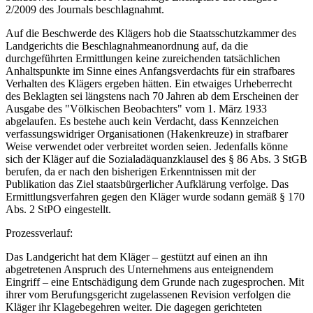
2/2009 des Journals beschlagnahmt.
Auf die Beschwerde des Klägers hob die Staatsschutzkammer des
Landgerichts die Beschlagnahmeanordnung auf, da die
durchgeführten Ermittlungen keine zureichenden tatsächlichen
Anhaltspunkte im Sinne eines Anfangsverdachts für ein strafbares
Verhalten des Klägers ergeben hätten. Ein etwaiges Urheberrecht
des Beklagten sei längstens nach 70 Jahren ab dem Erscheinen der
Ausgabe des "Völkischen Beobachters" vom 1. März 1933
abgelaufen. Es bestehe auch kein Verdacht, dass Kennzeichen
verfassungswidriger Organisationen (Hakenkreuze) in strafbarer
Weise verwendet oder verbreitet worden seien. Jedenfalls könne
sich der Kläger auf die Sozialadäquanzklausel des § 86 Abs. 3 StGB
berufen, da er nach den bisherigen Erkenntnissen mit der
Publikation das Ziel staatsbürgerlicher Aufklärung verfolge. Das
Ermittlungsverfahren gegen den Kläger wurde sodann gemäß § 170
Abs. 2 StPO eingestellt.
Prozessverlauf:
Das Landgericht hat dem Kläger – gestützt auf einen an ihn
abgetretenen Anspruch des Unternehmens aus enteignendem
Eingriff – eine Entschädigung dem Grunde nach zugesprochen. Mit
ihrer vom Berufungsgericht zugelassenen Revision verfolgen die
Kläger ihr Klagebegehren weiter. Die dagegen gerichteten