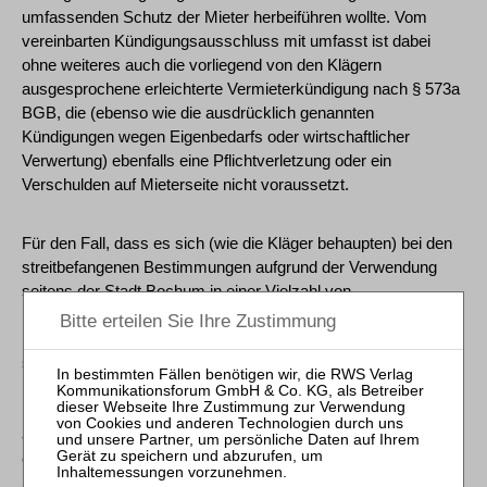
umfassenden Schutz der Mieter herbeiführen wollte. Vom
vereinbarten Kündigungsausschluss mit umfasst ist dabei
ohne weiteres auch die vorliegend von den Klägern
ausgesprochene erleichterte Vermieterkündigung nach § 573a
BGB, die (ebenso wie die ausdrücklich genannten
Kündigungen wegen Eigenbedarfs oder wirtschaftlicher
Verwertung) ebenfalls eine Pflichtverletzung oder ein
Verschulden auf Mieterseite nicht voraussetzt.
Für den Fall, dass es sich (wie die Kläger behaupten) bei den
streitbefangenen Bestimmungen aufgrund der Verwendung
seitens der Stadt Bochum in einer Vielzahl von
Immobilienkaufverträgen für ähnliche Siedlungshäuser um von
ihr vorformulierte Allgemeine Geschäftsbedingungen handeln
sollte, gilt nichts anderes. Die vorliegend verwendeten
kaufvertraglichen Bestimmungen, mit denen das Recht der
Erwerber zur ordentlichen Kündigung für die Lebensdauer der
aktuellen Mieter eingeschränkt wird, benachteiligen den Käufer
einer entsprechenden Immobilie nicht unangemessen im
Sinne von § 307 Abs. 1 und 2 BGB, sondern stellen vielmehr