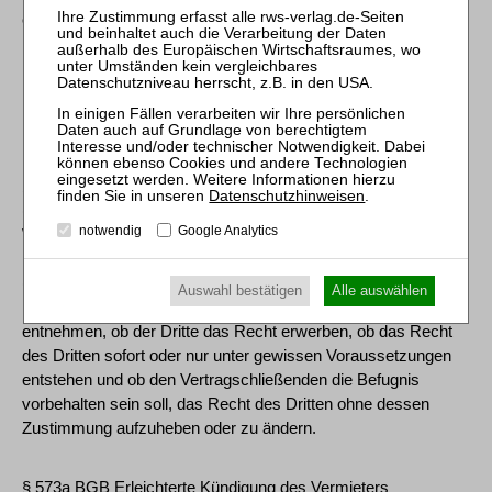
eine inhaltlich ausgewogene Regelung für den Verkauf eines
im kommunalen Eigentum stehenden, von langjährigen
Mietern bewohnten Siedlungshauses dar.
Die maßgeblichen Vorschriften lauten:
§ 328 BGB Vertrag zugunsten Dritter
Datenschutzhinweisen
.
(1) Durch Vertrag kann eine Leistung an einen Dritten mit der
notwendig
Google Analytics
Wirkung bedungen werden, dass der Dritte unmittelbar das
Recht erwirbt, die Leistung zu fordern.
(2) In Ermangelung einer besonderen Bestimmung ist aus den
Auswahl bestätigen
Alle auswählen
Umständen, insbesondere aus dem Zwecke des Vertrags, zu
entnehmen, ob der Dritte das Recht erwerben, ob das Recht
des Dritten sofort oder nur unter gewissen Voraussetzungen
entstehen und ob den Vertragschließenden die Befugnis
vorbehalten sein soll, das Recht des Dritten ohne dessen
Zustimmung aufzuheben oder zu ändern.
§ 573a BGB Erleichterte Kündigung des Vermieters