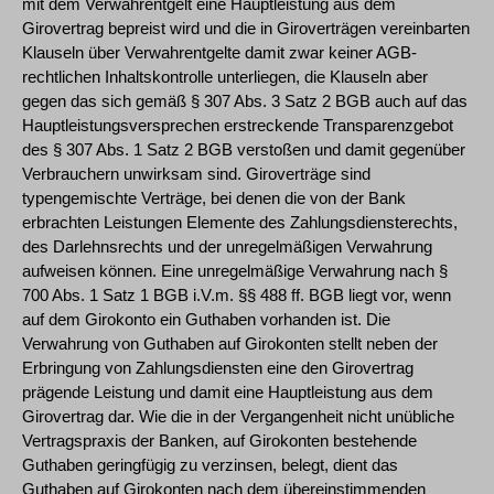
mit dem Verwahrentgelt eine Hauptleistung aus dem
Girovertrag bepreist wird und die in Giroverträgen vereinbarten
Klauseln über Verwahrentgelte damit zwar keiner AGB-
rechtlichen Inhaltskontrolle unterliegen, die Klauseln aber
gegen das sich gemäß § 307 Abs. 3 Satz 2 BGB auch auf das
Hauptleistungsversprechen erstreckende Transparenzgebot
des § 307 Abs. 1 Satz 2 BGB verstoßen und damit gegenüber
Verbrauchern unwirksam sind. Giroverträge sind
typengemischte Verträge, bei denen die von der Bank
erbrachten Leistungen Elemente des Zahlungsdiensterechts,
des Darlehnsrechts und der unregelmäßigen Verwahrung
aufweisen können. Eine unregelmäßige Verwahrung nach §
700 Abs. 1 Satz 1 BGB i.V.m. §§ 488 ff. BGB liegt vor, wenn
auf dem Girokonto ein Guthaben vorhanden ist. Die
Verwahrung von Guthaben auf Girokonten stellt neben der
Erbringung von Zahlungsdiensten eine den Girovertrag
prägende Leistung und damit eine Hauptleistung aus dem
Girovertrag dar. Wie die in der Vergangenheit nicht unübliche
Vertragspraxis der Banken, auf Girokonten bestehende
Guthaben geringfügig zu verzinsen, belegt, dient das
Guthaben auf Girokonten nach dem übereinstimmenden