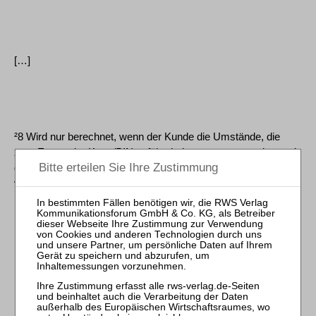
[…]
²8 Wird nur berechnet, wenn der Kunde die Umstände, die
zum Ersatz der Karte/PIN geführt haben, zu vertreten hat und
die Bank nicht zur Ausstellung einer Ersatzkarte/Ersatz-PIN
verpflichtet ist."
Die in dem Verfahren XI ZR 183/23 beklagte Bank verwendete
in den Jahren 2020 bis 2022 in ihrem Preis- und
Leistungsverzeichnis im Kapitel über den Geschäftsverkehr
mit Verbrauchern unter den Überschriften "Sichteinlagen" und