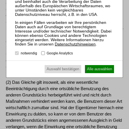
Geräusch, Erschütterungen und ähnliche von einem anderen
Grundstück ausgehende Einwirkungen insoweit nicht
verbieten, als die Einwirkung die Benutzung seines
Grundstücks nicht oder nur unwesentlich beeinträchtigt. Eine
unwesentliche Beeinträchtigung liegt in der Regel vor, wenn die
in Gesetzen oder Rechtsverordnungen festgelegten Grenz-
oder Richtwerte von den nach diesen Vorschriften ermittelten
Datenschutzhinweisen
.
und bewerteten Einwirkungen nicht überschritten werden.
notwendig
Google Analytics
Gleiches gilt für Werte in allgemeinen Verwaltungsvorschriften,
die nach § 48 des Bundes-Immissionsschutzgesetzes
erlassen worden sind und den Stand der Technik wiedergeben.
Auswahl bestätigen
Alle auswählen
(2) Das Gleiche gilt insoweit, als eine wesentliche
Beeinträchtigung durch eine ortsübliche Benutzung des
anderen Grundstücks herbeigeführt wird und nicht durch
Maßnahmen verhindert werden kann, die Benutzern dieser Art
wirtschaftlich zumutbar sind. Hat der Eigentümer hiernach eine
Einwirkung zu dulden, so kann er von dem Benutzer des
anderen Grundstücks einen angemessenen Ausgleich in Geld
verlangen, wenn die Einwirkung eine ortsübliche Benutzung