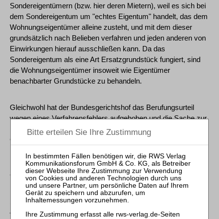
Sondereigentümern (bzw. hier deren Mietern), weil es sich bei
dem Sondereigentum um "echtes Eigentum" handelt, das dem
Wohnungseigentümer alleine zusteht, und mit dem dieser
grundsätzlich nach Belieben verfahren und jeden anderen von
Einwirkungen hierauf ausschließen kann. Da das
Sondereigentum als eine Art Ersatzgrundstück fungiert, sind
die Wohnungseigentümer insoweit wie Eigentümer
benachbarter Grundstücke zu behandeln.
Gleichwohl hat der Bundesgerichtshof das Berufungsurteil
wegen eines Verfahrensfehlers aufgehoben und die Sache zur
neuen Verhandlung und Entscheidung an das
Oberlandesgericht zurückverwiesen, das ggf. noch über die
Höhe der Entschädigung entscheiden muss.
* § 906 Abs. 2 Satz 2 BGB
(1) Der Eigentümer eines Grundstücks kann die Zuführung
von Gasen, Dämpfen, Gerüchen, Rauch, Ruß, Wärme,