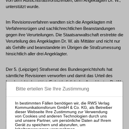
von dem Aufsichtsratsvorsitzenden, dem Angeklagten Dr. W.,
unterstützt wurde.
Im Revisionsverfahren wandten sich die Angeklagten mit
Verfahrensrügen und sachlichrechtlichen Beanstandungen
gegen ihre Verurteilungen. Die Staatsanwaltschaft erstrebte die
Verurteilung des Angeklagten Dr. W. als Mittäter und nicht nur
als Gehilfe und beanstandete im Übrigen die Strafzumessung
hinsichtlich aller drei Angeklagter.
Der 5. (Leipziger) Strafsenat des Bundesgerichtshofs hat
sämtliche Revisionen verworfen und damit das Urteil des
Landgerichts bestätigt. Er hat lediglich den Angeklagten Dr. W.
auf der Grundlage der vom Landgericht getroffenen
Feststellungen ebenfalls wegen täterschaftlicher
Steuerhinterziehung verurteilt. Auswirkungen auf den
Strafausspruch hatte dies nicht. Mit seinem Urteil hat der 5.
Strafsenat seine Rechtsprechung aus der Entscheidung vom
20. März 2002  5 StR 448/01  (Yeboah) zur Abgrenzung
steuerlich wirksamer Verträge von Scheinverträgen bei der