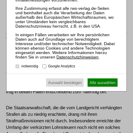
(angeblichen) Veräußerung von Vermarktungsrechten
bestätigt.
Im vorliegenden Fall hatte sich das Landgericht fehlerfrei
davon überzeugt, dass die entgeltlichen Zusatzverträge bei der
Verpflichtung der vier genannten Fußballspieler nur zum
Schein geschlossen worden waren. Da es sich bei den den
Spielern zugeflossenen Geldbeträgen damit um
Datenschutzhinweisen
.
Lohnzahlungen und nicht um Einkünfte aus Gewerbetrieb
handelte, hatte der Verein die darauf anfallende Lohnsteuer
notwendig
Google Analytics
einzubehalten, anzumelden und an das Finanzamt abzuführen.
Dies begründete die Strafbarkeit der Angeklagten wegen
Auswahl bestätigen
Alle auswählen
Steuerhinterziehung. Der Angeklagte Dr. W. war Mittäter; er
trug in beiden Fällen entscheidend zum Taterfolg bei.
Die Staatsanwaltschaft, die die vom Landgericht verhängten
Strafen als zu niedrig erachtete, drang mit ihren
Strafmaßrevisionen nicht durch. Insbesondere erreichte der
Umfang der verkürzten Lohnsteuern noch nicht ein solches