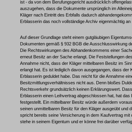
ist - da von dem Berufungsgericht ausdrücklich offengela
auszugehen, dass die Dokumente ursprünglich im Alleine
Kläger nach Eintritt des Erbfalls dadurch abhandengekom
Erblasserin das noch vollständige Archiv eigenmächtig a
Auf dieser Grundlage steht einem gutgläubigen Eigentums
Dokumenten gemäß § 932 BGB die Ausschlusswirkung des
Die Rechtswirkungen des Abhandenkommens einer Sache
erneut Besitz an der Sache erlangt. Die Feststellungen de
Annahme nicht, dass der Kläger mittelbaren Besitz im S
erlangt hat. Es ist lediglich davon ausgegangen, dass der
Erblasserin geduldet habe. Das reicht für die Annahme ei
Besitzmittlungsverhältnisses nicht aus. Denn bloßes Duld
Rechtsverkehr grundsätzlich keinen Erklärungswert. Dass
Erblasserin einen Leihvertrag abgeschlossen hat, hat das 
festgestellt. Ein mittelbarer Besitz würde außerdem vorau
seinen unmittelbaren Besitz für den Kläger ausgeübt und
spricht bereits seine Versicherung in dem Kaufvertrag mit
stehe in seinem Eigentum und er könne frei darüber verfü