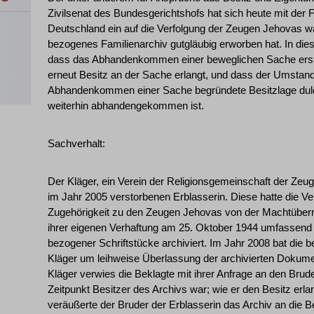
Zivilsenat des Bundesgerichtshofs hat sich heute mit der 
Deutschland ein auf die Verfolgung der Zeugen Jehovas w
bezogenes Familienarchiv gutgläubig erworben hat. In d
dass das Abhandenkommen einer beweglichen Sache erst 
erneut Besitz an der Sache erlangt, und dass der Umstan
Abhandenkommen einer Sache begründete Besitzlage dulde
weiterhin abhandengekommen ist.
Sachverhalt:
Der Kläger, ein Verein der Religionsgemeinschaft der Zeug
im Jahr 2005 verstorbenen Erblasserin. Diese hatte die Ver
Zugehörigkeit zu den Zeugen Jehovas von der Machtüberna
ihrer eigenen Verhaftung am 25. Oktober 1944 umfassend 
bezogener Schriftstücke archiviert. Im Jahr 2008 bat die
Kläger um leihweise Überlassung der archivierten Dokume
Kläger verwies die Beklagte mit ihrer Anfrage an den Brud
Zeitpunkt Besitzer des Archivs war; wie er den Besitz erlan
veräußerte der Bruder der Erblasserin das Archiv an die Be