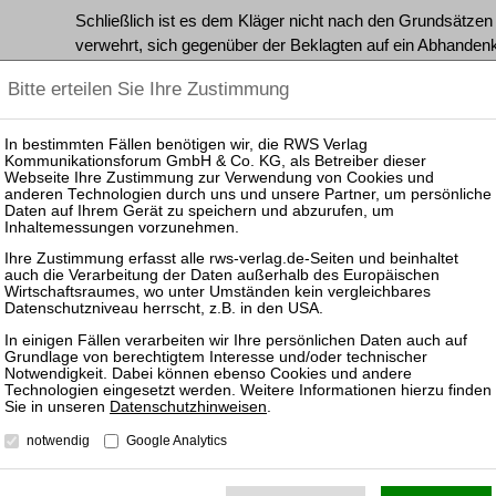
Schließlich ist es dem Kläger nicht nach den Grundsätze
verwehrt, sich gegenüber der Beklagten auf ein Abhand
935 BGB zu berufen. Indem er die Beklagte wegen der Lei
verwiesen hat, hat er kein schutzwürdiges Vertrauen ode
begründet, dass der Bruder berechtigter Besitzer oder sog
Infolgedessen sind weitere Feststellungen erforderlich. S
aufklären müssen, ob die Erblasserin Alleineigentümerin 
ihrem Tod als deren Erbe im Wege der Gesamtrechtsnachfo
ist. Allerdings liegt bei lebensnaher Betrachtung aufgru
nahe, dass die selbst unmittelbar von der Verfolgung bedro
die Dokumente übereignet haben, so dass diese Alleineige
Ferner wird das Berufungsgericht nochmals kritisch in de
Bundesrepublik Deutschland bei Erwerb der Dokumente gu
Datenschutzhinweisen
.
Betracht, dass die Beklagte vor dem Ankauf des singuläre
Nachforschungen darüber anstellen musste, ob der Bruder
notwendig
Google Analytics
der Dokumente oder zumindest verfügungsberechtigt war.