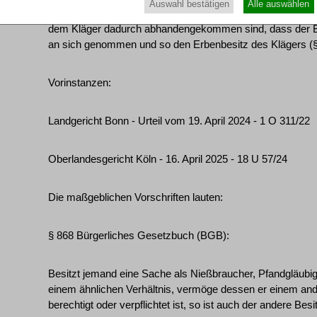
Auswahl bestätigen
Alle auswählen
Sollte die Beklagte bei dem Erwerb gutgläubig gewesen se
dem Kläger dadurch abhandengekommen sind, dass der Br
an sich genommen und so den Erbenbesitz des Klägers (§ 
Vorinstanzen:
Landgericht Bonn - Urteil vom 19. April 2024 - 1 O 311/22
Oberlandesgericht Köln - 16. April 2025 - 18 U 57/24
Die maßgeblichen Vorschriften lauten:
§ 868 Bürgerliches Gesetzbuch (BGB):
Besitzt jemand eine Sache als Nießbraucher, Pfandgläubige
einem ähnlichen Verhältnis, vermöge dessen er einem and
berechtigt oder verpflichtet ist, so ist auch der andere Besi