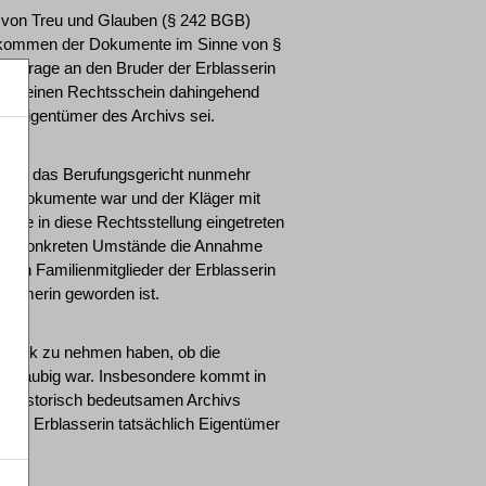
n von Treu und Glauben (§ 242 BGB)
enkommen der Dokumente im Sinne von §
hanfrage an den Bruder der Erblasserin
r gar einen Rechtsschein dahingehend
ar Eigentümer des Archivs sei.
o wird das Berufungsgericht nunmehr
der Dokumente war und der Kläger mit
lge in diese Rechtsstellung eingetreten
nd der konkreten Umstände die Annahme
hten Familienmitglieder der Erblasserin
ntümerin geworden ist.
n Blick zu nehmen haben, ob die
tgläubig war. Insbesondere kommt in
n, historisch bedeutsamen Archivs
 der Erblasserin tatsächlich Eigentümer