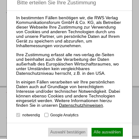
Vorinstanz:
Landgericht Wiesbaden - Urteil vom 30. Mai 2023 - 6 KLs -
1111 Js 18753/21
Karlsruhe, den 8. Juli 2025
zurück
Vorschau auf die neuen Bücher 2026
Datenschutzhinweisen
.
Hier
finden Sie unsere Buchvorschau für das 2. Halbjahr 2026
notwendig
Google Analytics
als Download
Auswahl bestätigen
Alle auswählen