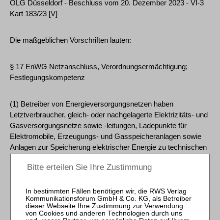
OLG Düsseldorf - Beschluss vom 20. Dezember 2023 - VI-3
Kart 183/23 [V]
Die maßgeblichen Vorschriften lauten:
§ 17 EnWG Netzanschluss, Verordnungsermächtigung;
Festlegungskompetenz
(1) Betreiber von Energieversorgungsnetzen haben
Letztverbraucher, gleich- oder nachgelagerte Elektrizitäts- und
Gasversorgungsnetze sowie -leitungen, Ladepunkte für
Elektromobile, Erzeugungs- und Gasspeicheranlagen sowie
Anlagen zur Speicherung elektrischer Energie zu technischen
und wirtschaftlichen Bedingungen an ihr Netz anzuschließen,
die angemessen, diskriminierungsfrei, transparent und nicht
ungünstiger sind, als sie von den Betreibern der
Energieversorgungsnetze in vergleichbaren Fällen für
Leistungen innerhalb ihres Unternehmens oder gegenüber
verbundenen oder assoziierten Unternehmen angewendet