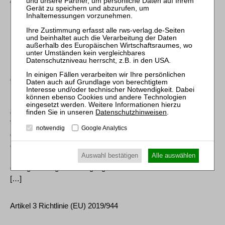
werden. […]
§ 31 EnWG Besondere Missbrauchsverfahren der
Regulierungsbehörde
(1) Personen und Personenvereinigungen, deren Interessen
durch das Verhalten eines Betreibers von
Energieversorgungsnetzen erheblich berührt werden, können
bei der Regulierungsbehörde einen Antrag auf Überprüfung
dieses Verhaltens stellen. Diese hat zu prüfen, inwieweit das
Datenschutzhinweisen
.
Verhalten des Betreibers von Energieversorgungsnetzen mit
notwendig
Google Analytics
den Vorgaben in den Bestimmungen der Abschnitte 2 und 3
oder der auf dieser Grundlage erlassenen
Auswahl bestätigen
Alle auswählen
Rechtsverordnungen sowie den nach § 29 Abs. 1 festgelegten
oder genehmigten Bedingungen und Methoden übereinstimmt.
[…]
Artikel 3 Richtlinie (EU) 2019/944