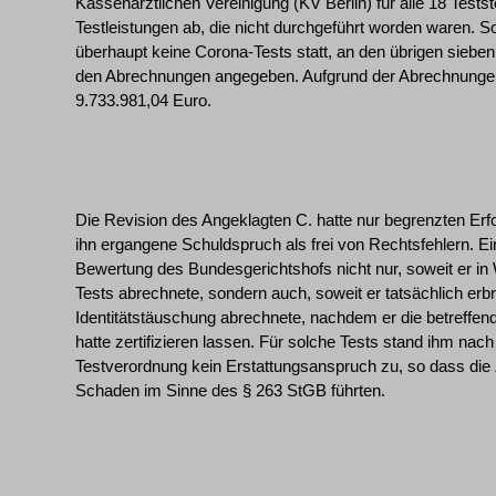
Kassenärztlichen Vereinigung (KV Berlin) für alle 18 Testste
Testleistungen ab, die nicht durchgeführt worden waren. So
überhaupt keine Corona-Tests statt, an den übrigen sieben T
den Abrechnungen angegeben. Aufgrund der Abrechnungen 
9.733.981,04 Euro.
Die Revision des Angeklagten C. hatte nur begrenzten Erf
ihn ergangene Schuldspruch als frei von Rechtsfehlern. E
Bewertung des Bundesgerichtshofs nicht nur, soweit er in 
Tests abrechnete, sondern auch, soweit er tatsächlich erb
Identitätstäuschung abrechnete, nachdem er die betreffend
hatte zertifizieren lassen. Für solche Tests stand ihm na
Testverordnung kein Erstattungsanspruch zu, so dass die
Schaden im Sinne des § 263 StGB führten.