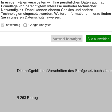
Vorinstanz:
Datenschutzhinweisen
.
notwendig
Google Analytics
Auswahl bestätigen
Alle auswählen
LG Berlin - Urteil vom 27. März 2023 - 548 KLs 243 Js 131
Die maßgeblichen Vorschriften des Strafgesetzbuchs laut
§ 263 Betrug