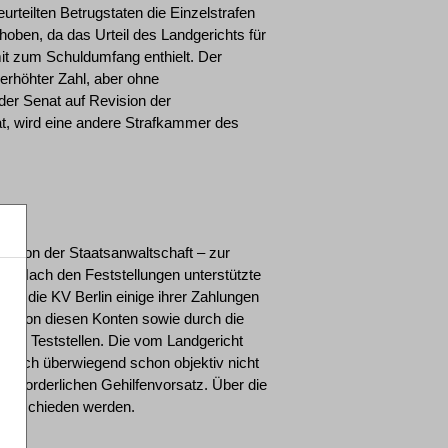
urteilten Betrugstaten die Einzelstrafen
oben, da das Urteil des Landgerichts für
t zum Schuldumfang enthielt. Der
berhöhter Zahl, aber ohne
 der Senat auf Revision der
t, wird eine andere Strafkammer des
vision der Staatsanwaltschaft – zur
fft. Nach den Feststellungen unterstützte
 die die KV Berlin einige ihrer Zahlungen
en von diesen Konten sowie durch die
von Teststellen. Die vom Landgericht
 jedoch überwiegend schon objektiv nicht
 erforderlichen Gehilfenvorsatz. Über die
 entschieden werden.