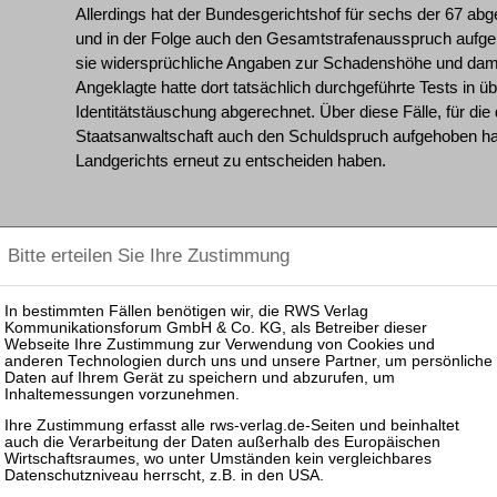
Allerdings hat der Bundesgerichtshof für sechs der 67 abge
und in der Folge auch den Gesamtstrafenausspruch aufgeh
sie widersprüchliche Angaben zur Schadenshöhe und dami
Angeklagte hatte dort tatsächlich durchgeführte Tests in ü
Identitätstäuschung abgerechnet. Über diese Fälle, für die
Staatsanwaltschaft auch den Schuldspruch aufgehoben ha
Landgerichts erneut zu entscheiden haben.
Die Revision der Angeklagten W. führte – wie schon die Re
vollständigen Aufhebung des Urteils, soweit es die W. betri
sie ihren Bruder C. durch die Bereitstellung der Konten, auf
überwies, durch die Veranlassung von Bargeldauszahlung
Gestattung der Verwendung ihrer Personalien zum Betrieb 
bejahte Beihilfe zum Betrug wird durch die Feststellungen
belegt; zudem fehlt es durchgehend an Feststellungen zum
gegen sie gerichtete Anklage muss daher ebenfalls erneut