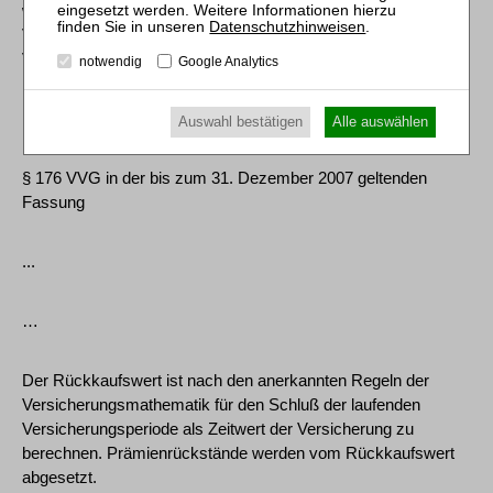
wesentliche Rechte oder Pflichten, die sich aus der Natur des
Datenschutzhinweisen
.
Vertrags ergeben, so einschränkt, dass die Erreichung des
Vertragszwecks gefährdet ist.
notwendig
Google Analytics
…
Auswahl bestätigen
Alle auswählen
§ 176 VVG in der bis zum 31. Dezember 2007 geltenden
Fassung
...
…
Der Rückkaufswert ist nach den anerkannten Regeln der
Versicherungsmathematik für den Schluß der laufenden
Versicherungsperiode als Zeitwert der Versicherung zu
berechnen. Prämienrückstände werden vom Rückkaufswert
abgesetzt.