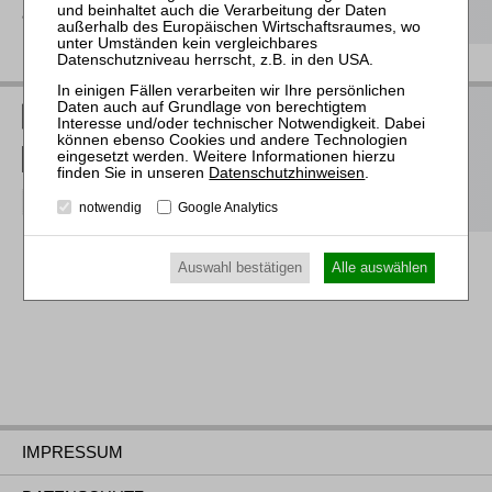
als Download
RWS Verlag bei LinkedIn
RWS Verlag bei Facebook
Datenschutzhinweisen
.
RWS Verlag bei Instagram
notwendig
Google Analytics
Auswahl bestätigen
Alle auswählen
IMPRESSUM