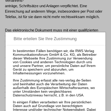
Verfahrens-
anträge, Schriftsätze und Anlagen verpflichtet. Eine
Einreichung auf anderem Wege, insbesondere per Post oder
Telefax, ist für sie dann nicht mehr rechtswirksam möglich.
Das elektronische Dokument muss mit einer qualifizierten
elektronischen Signatur der verantwortenden Person versehen
sein oder von der verantwortenden Person signiert und auf
einem sicheren Übermittlungsweg eingereicht werden. Sichere
Übermittlungswege sind beispielsweise das besondere
elektronische Anwaltspostfach (beA), das elektronische
Bürger- und Organisationspostfach (eBo), der Dienst „Mein
Justizpostfach“ oder der Postfach- und Versanddienst eines
absenderbestätigten De-Mail-Kontos.
Wichtig ist: Per E-Mail können weiterhin keine
verfahrensbezogenen Dokumente rechtswirksam eingereicht
werden.