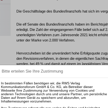
Die Geschäftslage des Bundesfinanzhofs hat sich im verg
Die elf Senate des Bundesfinanzhofs haben im Berichtsja
erledigt. Die Zahl der eingegangenen Fälle belief sich auf
unerledigten Verfahren zum Jahresende 2021 leicht erhöht. 
unter der Marke von 2.000 Verfahren.
Hervorzuheben ist die unverändert hohe Erfolgsquote zugun
den Revisionsverfahren, in denen die eigentlichen Sachfr
werden, bei 49 % und damit auf einem im langjährigen Ve
% im Jahr 2020). Dagegen ist bei den Nichtzulassungsbe
nach 19 % in 2020– gefallen. Bezogen auf alle Verfahren 
Steuerpflichtigen entschieden, im Vorjahr lag die Quote be
Die durchschnittliche Verfahrensdauer sämtlicher Verfah
in Folge bei neun Monaten und damit unter dem langjährig
Diese Zahl umfasst alle Arten von Verfahren, mithin auc