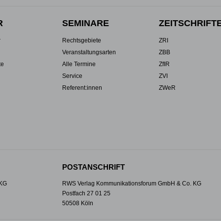
R
SEMINARE
ZEITSCHRIFT
r
Rechtsgebiete
ZRI
Veranstaltungsarten
ZBB
te
Alle Termine
ZfIR
Service
ZVI
Referent:innen
ZWeR
POSTANSCHRIFT
 KG
RWS Verlag Kommunikationsforum GmbH & Co. KG
Postfach 27 01 25
50508 Köln