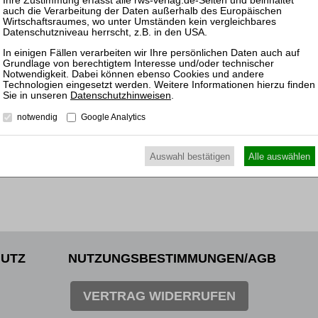
Prozesskostenhilfeanträge. Bei den Revisionsverfahren lie
im Berichtsjahr bei 22 Monaten. Die Bearbeitung der Nic
durchschnittlich sieben Monate.
Auch im Berichtsjahr 2021 haben die Senate ihr Augenmerk
gelegt. So sind nur noch 154 der zum Jahresende offenen
Datenschutzhinweisen
.
eingegangen.
notwendig
Google Analytics
zurück
Auswahl bestätigen
Alle auswählen
UTZ
NUTZUNGSBESTIMMUNGEN/AGB
VERTRAG WIDERRUFEN