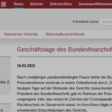
News
Bücher
Zeitschriften
Seminare/Webinar
Erweiterte Suche
Newsticker Gerichte
Wirtschaftsrecht Aktuell
Geschäftslage des Bundesfinanzho
16.03.2022
Nach zweijähriger pandemiebedingter Pause führte der Bu
das 2.
Pressekonferenz erstmals in einem Onlineformat durch. Z
heutigen Tage auf der Webseite des Gerichts (www.bundesf
Präsident des Bundesfinanzhofs gab im Rahmen der Pres
vergangene Jahr, das erneut im Zeichen der Coronapandem
Rechtsschutz im Steuerrecht stand. Im Anschluss folgte ei
ns
erwartenden Entscheidungen des Gerichts.